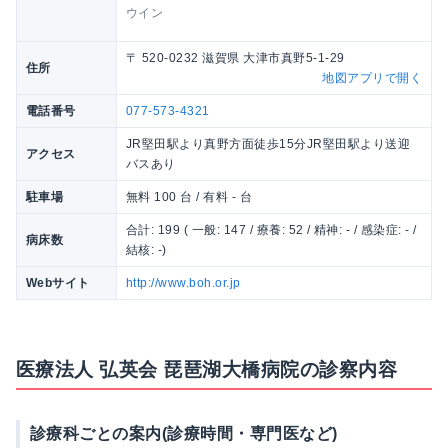
ウイン
〒 520-0232 滋賀県 大津市真野5-1-29
住所
地図アプリで開く
電話番号
077-573-4321
JR堅田駅より真野方面徒歩15分JR堅田駅より送迎
アクセス
バスあり
駐車場
無料 100 台 / 有料 - 台
合計: 199 ( 一般: 147 / 療養: 52 / 精神: - / 感染症: - /
病床数
結核: -)
Webサイト
http://www.boh.or.jp
医療法人 弘英会 琵琶湖大橋病院の診察内容
診療科ごとの案内(診療時間・専門医など)