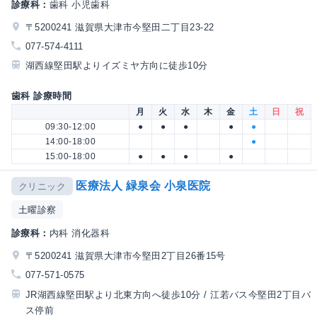
診療科：
歯科 小児歯科
〒5200241 滋賀県大津市今堅田二丁目23-22
077-574-4111
湖西線堅田駅よりイズミヤ方向に徒歩10分
歯科 診療時間
月
火
水
木
金
土
日
祝
09:30-12:00
●
●
●
●
●
14:00-18:00
●
15:00-18:00
●
●
●
●
医療法人 緑泉会 小泉医院
クリニック
土曜診察
診療科：
内科 消化器科
〒5200241 滋賀県大津市今堅田2丁目26番15号
077-571-0575
JR湖西線堅田駅より北東方向へ徒歩10分 / 江若バス今堅田2丁目バ
ス停前