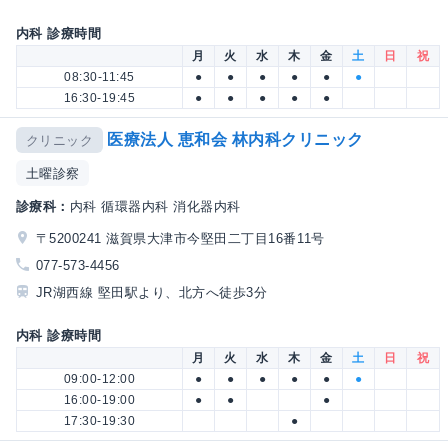
内科 診療時間
月
火
水
木
金
土
日
祝
08:30-11:45
●
●
●
●
●
●
16:30-19:45
●
●
●
●
●
医療法人 恵和会 林内科クリニック
クリニック
土曜診察
診療科：
内科 循環器内科 消化器内科
〒5200241 滋賀県大津市今堅田二丁目16番11号
077-573-4456
JR湖西線 堅田駅より、北方へ徒歩3分
内科 診療時間
月
火
水
木
金
土
日
祝
09:00-12:00
●
●
●
●
●
●
16:00-19:00
●
●
●
17:30-19:30
●