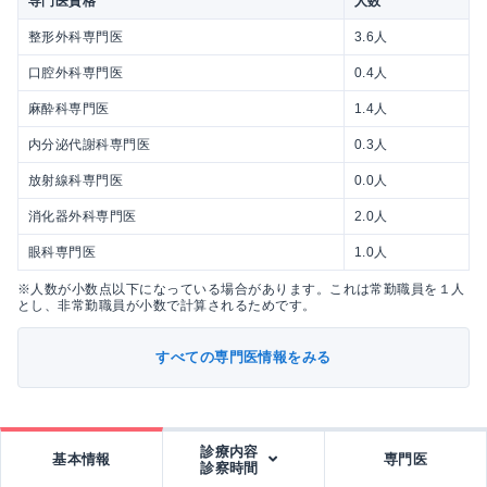
専門医資格
人数
整形外科専門医
3.6人
口腔外科専門医
0.4人
麻酔科専門医
1.4人
内分泌代謝科専門医
0.3人
放射線科専門医
0.0人
消化器外科専門医
2.0人
眼科専門医
1.0人
※人数が小数点以下になっている場合があります。これは常勤職員を１人
とし、非常勤職員が小数で計算されるためです。
すべての専門医情報をみる
診療内容
基本情報
専門医
診察時間