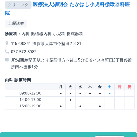
医療法人湖明会 たかはし小児科循環器科医
クリニック
院
土曜診察
診療科：
内科 循環器内科 小児科 循環器科
〒5200241 滋賀県大津市今堅田2-8-21
077-572-3982
JR湖西線堅田駅より琵琶湖方へ徒歩5分江若バス今堅田2丁目停留
所南へ徒歩1分
内科 診療時間
月
火
水
木
金
土
日
祝
09:00-12:00
●
●
●
●
●
●
14:00-17:00
●
15:00-19:00
●
●
●