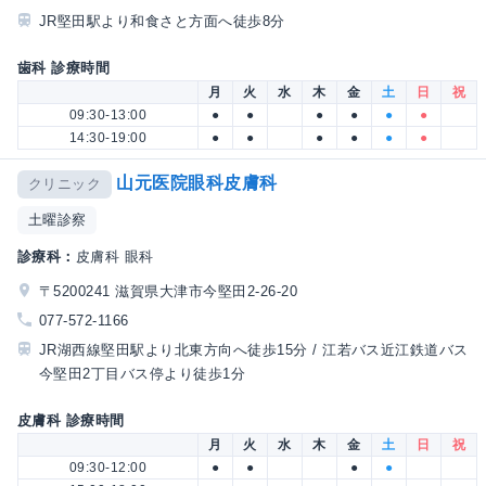
JR堅田駅より和食さと方面へ徒歩8分
歯科 診療時間
月
火
水
木
金
土
日
祝
09:30-13:00
●
●
●
●
●
●
14:30-19:00
●
●
●
●
●
●
山元医院眼科皮膚科
クリニック
土曜診察
診療科：
皮膚科 眼科
〒5200241 滋賀県大津市今堅田2-26-20
077-572-1166
JR湖西線堅田駅より北東方向へ徒歩15分 / 江若バス近江鉄道バス
今堅田2丁目バス停より徒歩1分
皮膚科 診療時間
月
火
水
木
金
土
日
祝
09:30-12:00
●
●
●
●