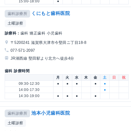
15:00-18:00
●
くにもと歯科医院
歯科診療所
土曜診察
診療科：
歯科 矯正歯科 小児歯科
〒5200241 滋賀県大津市今堅田ニ丁目18-8
077-571-2097
JR湖西線 堅田駅より北方へ徒歩4分
歯科 診療時間
月
火
水
木
金
土
日
祝
09:30-12:30
●
●
●
●
●
14:00-17:30
●
14:30-19:00
●
●
●
●
池本小児歯科医院
歯科診療所
土曜診察