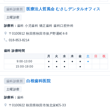
医療法人哲風会 むさしデンタルオフィス
歯科診療所
土曜診察
診療科：
歯科 小児歯科 矯正歯科 歯科口腔外科
〒0100912 秋田県秋田市保戸野通町4-8
018-853-8214
歯科 診療時間
月
火
水
木
金
土
日
祝
9:00-13:00
●
●
●
●
●
●
15:00-19:00
●
●
●
●
白根歯科医院
歯科診療所
土曜診察
診療科：
歯科
〒0100922 秋田県秋田市旭北栄町5-33