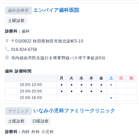
エンパイア歯科医院
歯科診療所
土曜診察
診療科：
歯科
〒0100922 秋田県秋田市旭北栄町5-10
018-824-6758
寺内経由市民生協行き将軍野線バス停下車徒歩0分
歯科 診療時間
月
火
水
木
金
土
日
祝
10:00-13:00
●
●
●
●
●
●
15:00-20:00
●
●
●
●
●
15:00-18:00
●
いなみ小児科ファミリークリニック
クリニック
土曜診察
日曜診察
診療科：
内科 外科 小児科