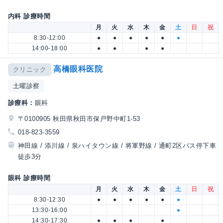
内科 診療時間
月
火
水
木
金
土
日
祝
8:30-12:00
●
●
●
●
●
●
14:00-18:00
●
●
●
●
高橋眼科医院
クリニック
土曜診察
診療科：
眼科
〒0100905 秋田県秋田市保戸野中町1-53
018-823-3559
神田線 / 添川線 / 泉ハイタウン線 / 将軍野線 / 通町2区バス停下車
徒歩3分
眼科 診療時間
月
火
水
木
金
土
日
祝
8:30-12:30
●
●
●
●
●
●
13:30-16:00
●
14:30-17:30
●
●
●
●