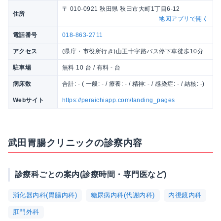
〒 010-0921 秋田県 秋田市大町1丁目6-12
住所
地図アプリで開く
電話番号
018-863-2711
アクセス
(県庁・市役所行き)山王十字路バス停下車徒歩10分
駐車場
無料 10 台 / 有料 - 台
病床数
合計: - ( 一般: - / 療養: - / 精神: - / 感染症: - / 結核: -)
Webサイト
https://peraichiapp.com/landing_pages
武田胃腸クリニックの診察内容
診療科ごとの案内(診療時間・専門医など)
消化器内科(胃腸内科)
糖尿病内科(代謝内科)
内視鏡内科
肛門外科