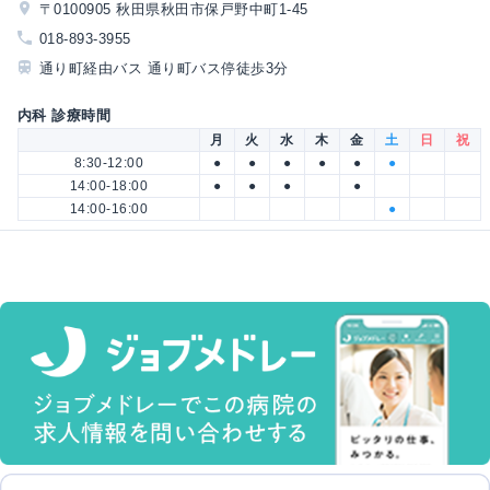
〒0100905 秋田県秋田市保戸野中町1-45
018-893-3955
通り町経由バス 通り町バス停徒歩3分
内科 診療時間
月
火
水
木
金
土
日
祝
8:30-12:00
●
●
●
●
●
●
14:00-18:00
●
●
●
●
14:00-16:00
●