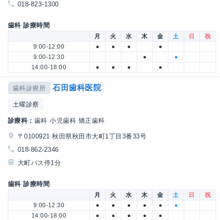
018-823-1300
歯科 診療時間
月
火
水
木
金
土
日
祝
9:00-12:00
●
●
●
●
9:00-12:30
●
●
14:00-18:00
●
●
●
●
石田歯科医院
歯科診療所
土曜診察
診療科：
歯科 小児歯科 矯正歯科
〒0100921 秋田県秋田市大町1丁目3番33号
018-862-2346
大町バス停1分
歯科 診療時間
月
火
水
木
金
土
日
祝
9:00-12:30
●
●
●
●
●
●
14:00-18:00
●
●
●
●
●