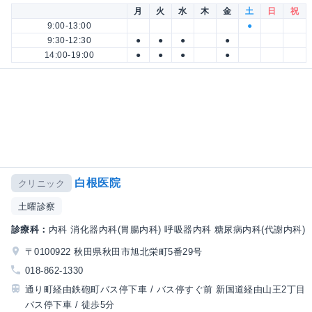
月
火
水
木
金
土
日
祝
9:00-13:00
●
9:30-12:30
●
●
●
●
14:00-19:00
●
●
●
●
白根医院
クリニック
土曜診察
診療科：
内科 消化器内科(胃腸内科) 呼吸器内科 糖尿病内科(代謝内科)
〒0100922 秋田県秋田市旭北栄町5番29号
018-862-1330
通り町経由鉄砲町バス停下車 / バス停すぐ前 新国道経由山王2丁目
バス停下車 / 徒歩5分