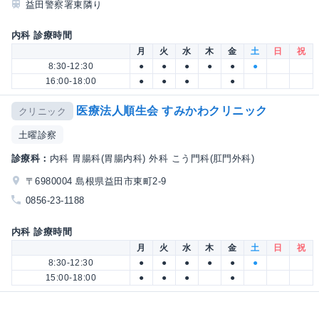
益田警察署東隣り
内科 診療時間
月
火
水
木
金
土
日
祝
8:30-12:30
●
●
●
●
●
●
16:00-18:00
●
●
●
●
医療法人順生会 すみかわクリニック
クリニック
土曜診察
診療科：
内科 胃腸科(胃腸内科) 外科 こう門科(肛門外科)
〒6980004 島根県益田市東町2-9
0856-23-1188
内科 診療時間
月
火
水
木
金
土
日
祝
8:30-12:30
●
●
●
●
●
●
15:00-18:00
●
●
●
●