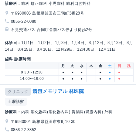
診療科：
歯科 矯正歯科 小児歯科 歯科口腔外科
〒6980006 島根県益田市三宅町3番28号
0856-22-0080
石見交通バス 合同庁舎前バス停より徒歩2分
休診日：
1月1日、1月2日、1月3日、1月4日、8月12日、8月13日、8月
14日、8月15日、8月16日、12月29日、12月30日、12月31日
歯科 診療時間
月
火
水
木
金
土
日
祝
9:30〜12:30
●
●
●
●
●
●
14:00〜19:00
●
●
●
●
●
●
清澄メモリアル 林医院
クリニック
土曜診察
診療科：
内科 消化器科(消化器内科) 胃腸科(胃腸内科) 外科
〒6980004 島根県益田市東町10-30
0856-22-3352