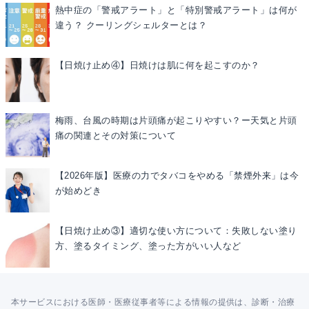
熱中症の「警戒アラート」と「特別警戒アラート」は何が
違う？ クーリングシェルターとは？
【日焼け止め④】日焼けは肌に何を起こすのか？
梅雨、台風の時期は片頭痛が起こりやすい？ー天気と片頭
痛の関連とその対策について
【2026年版】医療の力でタバコをやめる「禁煙外来」は今
が始めどき
【日焼け止め③】適切な使い方について：失敗しない塗り
方、塗るタイミング、塗った方がいい人など
本サービスにおける医師・医療従事者等による情報の提供は、診断・治療