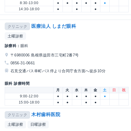
8:30-13:00
●
●
●
●
●
●
14:30-18:00
●
●
●
医療法人 しまだ眼科
クリニック
土曜診察
診療科：
眼科
〒6980006 島根県益田市三宅町2番7号
0856-31-0661
石見交通バス幸町バス停より合同庁舎方面へ徒歩10分
眼科 診療時間
月
火
水
木
金
土
日
祝
9:00-12:00
●
●
●
●
●
●
15:00-18:00
●
●
●
●
木村歯科医院
クリニック
土曜診察
日曜診察