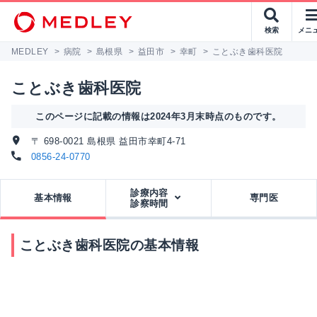
検索
メニ
MEDLEY
>
病院
>
島根県
>
益田市
>
幸町
>
ことぶき歯科医院
ことぶき歯科医院
このページに記載の情報は2024年3月末時点のものです。
〒 698-0021 島根県 益田市幸町4-71
0856-24-0770
診療内容
基本情報
専門医
診察時間
ことぶき歯科医院の基本情報