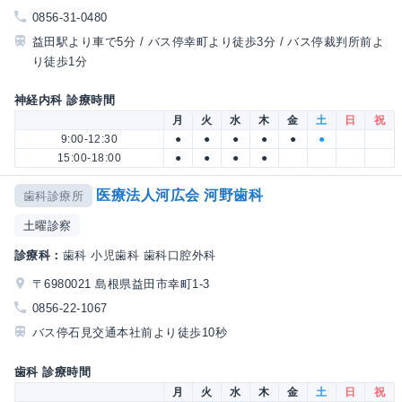
0856-31-0480
益田駅より車で5分 / バス停幸町より徒歩3分 / バス停裁判所前よ
り徒歩1分
神経内科 診療時間
月
火
水
木
金
土
日
祝
9:00-12:30
●
●
●
●
●
●
15:00-18:00
●
●
●
●
医療法人河広会 河野歯科
歯科診療所
土曜診察
診療科：
歯科 小児歯科 歯科口腔外科
〒6980021 島根県益田市幸町1-3
0856-22-1067
バス停石見交通本社前より徒歩10秒
歯科 診療時間
月
火
水
木
金
土
日
祝