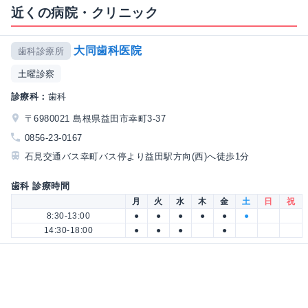
近くの病院・クリニック
大同歯科医院
歯科診療所
土曜診察
診療科：
歯科
〒6980021 島根県益田市幸町3-37
0856-23-0167
石見交通バス幸町バス停より益田駅方向(西)へ徒歩1分
歯科 診療時間
月
火
水
木
金
土
日
祝
8:30-13:00
●
●
●
●
●
●
14:30-18:00
●
●
●
●