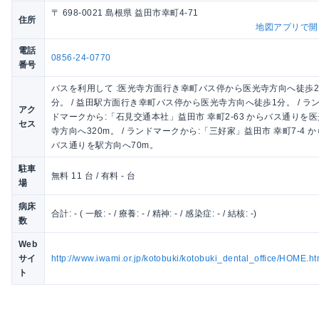
〒 698-0021 島根県 益田市幸町4-71
住所
地図アプリで開
電話
0856-24-0770
番号
バスを利用して :医光寺方面行き幸町バス停から医光寺方向へ徒歩
分。 / 益田駅方面行き幸町バス停から医光寺方向へ徒歩1分。 / ラ
アク
ドマークから:「石見交通本社」益田市 幸町2-63 からバス通りを医
セス
寺方向へ320m。 / ランドマークから:「三好家」益田市 幸町7-4 か
バス通りを駅方向へ70m。
駐車
無料 11 台 / 有料 - 台
場
病床
合計: - ( 一般: - / 療養: - / 精神: - / 感染症: - / 結核: -)
数
Web
サイ
http://www.iwami.or.jp/kotobuki/kotobuki_dental_office/HOME.ht
ト