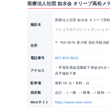
医療法人社団 如水会 オリーブ高松
医療法人社団 如水会 オリーブ高
施設名
イリョウホウジンシャダンショス
〒 760-0076 香川県 高松市観光町6
住所
電話番号
087-839-9620
・琴電長尾線花園駅下車徒歩5分 /
アクセス
高予備前下車
駐車場
無料 50 台 / 有料 - 台
病床数
合計: - ( 一般: - / 療養: - / 精神: - 
Webサイト
https://www.olive.clinic