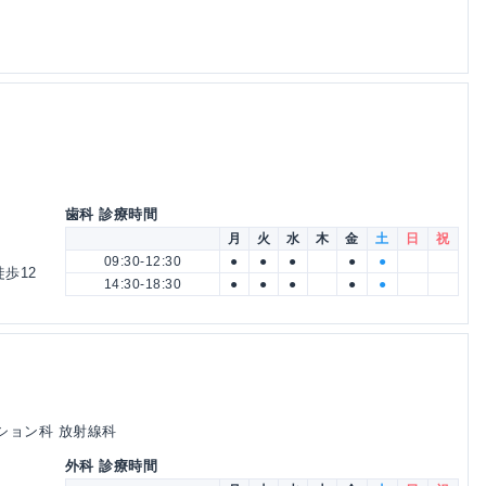
歯科 診療時間
月
火
水
木
金
土
日
祝
09:30-12:30
●
●
●
●
●
歩12
14:30-18:30
●
●
●
●
●
ション科 放射線科
外科 診療時間