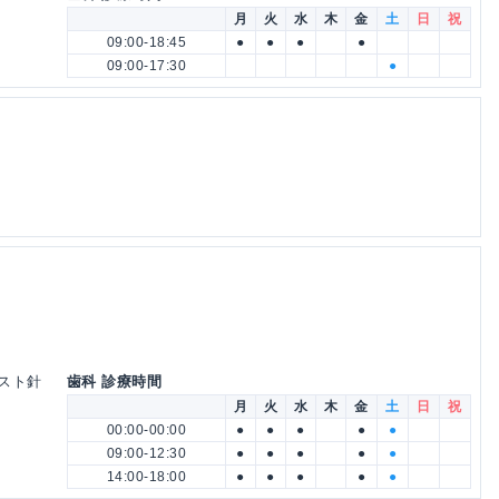
月
火
水
木
金
土
日
祝
09:00-18:45
●
●
●
●
09:00-17:30
●
ネスト針
歯科 診療時間
月
火
水
木
金
土
日
祝
00:00-00:00
●
●
●
●
●
09:00-12:30
●
●
●
●
●
14:00-18:00
●
●
●
●
●