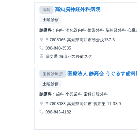
高知脳神経外科病院
病院
土曜診察
診療科：
内科 消化器内科 整形外科 脳神経外科 心
〒7808065 高知県高知市朝倉戊767-5
088-840-3535
県交通 槙山バス停前スグ
医療法人 静高会 うぐるす歯科
歯科診療所
土曜診察
診療科：
歯科 小児歯科 歯科口腔外科
〒7808083 高知県高知市 鵜来巣 11-38-9
088-843-4182