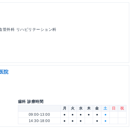
臓血管外科 リハビリテーション科
医院
歯科 診療時間
月
火
水
木
金
土
日
祝
09:00-13:00
●
●
●
●
●
●
14:30-18:00
●
●
●
●
●