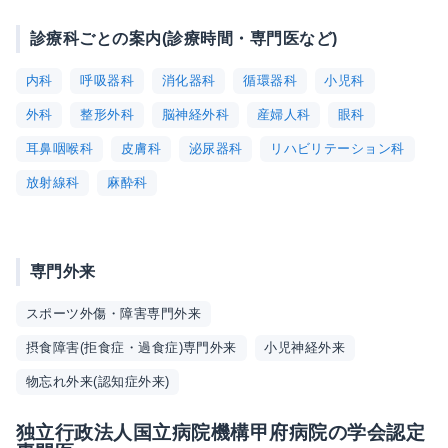
診療科ごとの案内(診療時間・専門医など)
内科
呼吸器科
消化器科
循環器科
小児科
外科
整形外科
脳神経外科
産婦人科
眼科
耳鼻咽喉科
皮膚科
泌尿器科
リハビリテーション科
放射線科
麻酔科
専門外来
スポーツ外傷・障害専門外来
摂食障害(拒食症・過食症)専門外来
小児神経外来
物忘れ外来(認知症外来)
独立行政法人国立病院機構甲府病院の学会認定