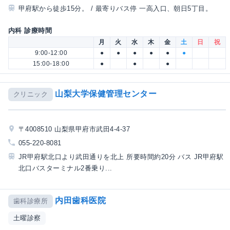
甲府駅から徒歩15分。 / 最寄りバス停 一高入口、朝日5丁目。
内科 診療時間
月
火
水
木
金
土
日
祝
9:00-12:00
●
●
●
●
●
●
15:00-18:00
●
●
●
山梨大学保健管理センター
クリニック
〒4008510 山梨県甲府市武田4-4-37
055-220-8081
JR甲府駅北口より武田通りを北上 所要時間約20分 バス JR甲府駅
北口バスターミナル2番乗り...
内田歯科医院
歯科診療所
土曜診察