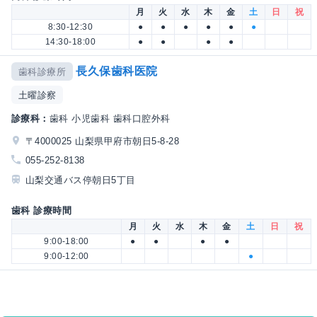
月
火
水
木
金
土
日
祝
8:30-12:30
●
●
●
●
●
●
14:30-18:00
●
●
●
●
長久保歯科医院
歯科診療所
土曜診察
診療科：
歯科 小児歯科 歯科口腔外科
〒4000025 山梨県甲府市朝日5-8-28
055-252-8138
山梨交通バス停朝日5丁目
歯科 診療時間
月
火
水
木
金
土
日
祝
9:00-18:00
●
●
●
●
9:00-12:00
●