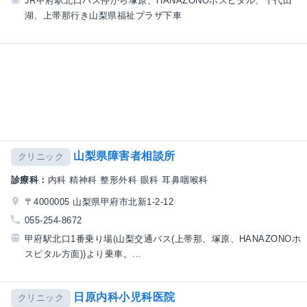
JR甲府駅北口バス停から塚原、HANAZONOホスピタル、千代田
湖、上帯那行き山梨県福祉プラザ下車
山梨県障害者相談所
クリニック
診療科：
内科 精神科 整形外科 眼科 耳鼻咽喉科
〒4000005 山梨県甲府市北新1-2-12
055-254-8672
甲府駅北口1番乗り場(山梨交通バス(上帯那、塚原、HANAZONOホ
スピタル方面))より乗車。...
日原内科小児科医院
クリニック