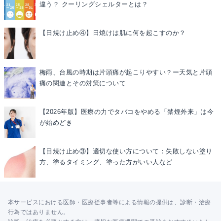
違う？ クーリングシェルターとは？
【日焼け止め④】日焼けは肌に何を起こすのか？
梅雨、台風の時期は片頭痛が起こりやすい？ー天気と片頭
痛の関連とその対策について
【2026年版】医療の力でタバコをやめる「禁煙外来」は今
が始めどき
【日焼け止め③】適切な使い方について：失敗しない塗り
方、塗るタイミング、塗った方がいい人など
本サービスにおける医師・医療従事者等による情報の提供は、診断・治療
行為ではありません。