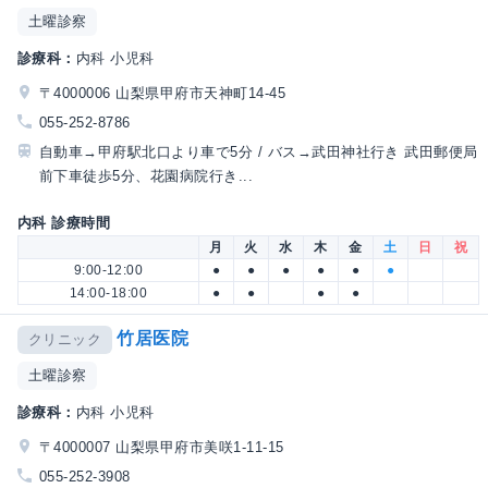
土曜診察
診療科：
内科 小児科
〒4000006 山梨県甲府市天神町14-45
055-252-8786
自動車→甲府駅北口より車で5分 / バス→武田神社行き 武田郵便局
前下車徒歩5分、花園病院行き...
内科 診療時間
月
火
水
木
金
土
日
祝
9:00-12:00
●
●
●
●
●
●
14:00-18:00
●
●
●
●
竹居医院
クリニック
土曜診察
診療科：
内科 小児科
〒4000007 山梨県甲府市美咲1-11-15
055-252-3908