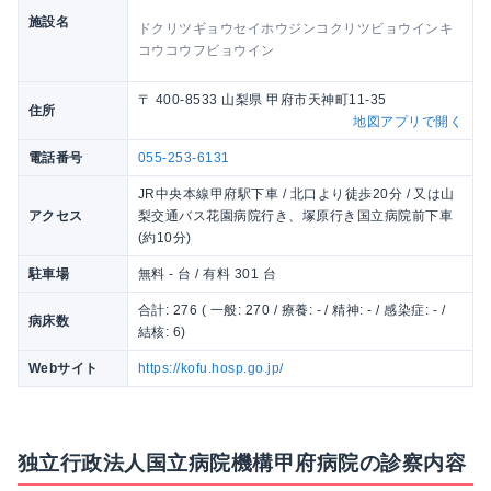
施設名
ドクリツギョウセイホウジンコクリツビョウインキ
コウコウフビョウイン
〒 400-8533 山梨県 甲府市天神町11-35
住所
地図アプリで開く
電話番号
055-253-6131
JR中央本線甲府駅下車 / 北口より徒歩20分 / 又は山
アクセス
梨交通バス花園病院行き、塚原行き国立病院前下車
(約10分)
駐車場
無料 - 台 / 有料 301 台
合計: 276 ( 一般: 270 / 療養: - / 精神: - / 感染症: - /
病床数
結核: 6)
Webサイト
https://kofu.hosp.go.jp/
独立行政法人国立病院機構甲府病院の診察内容