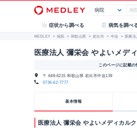
症状から調べる
病気を調べ
MEDLEY
>
病院
>
和歌山県
>
岩出市
>
中迫
>
医療法
医療法人 彌栄会 やよいメデ
このページに記載の情
〒 649-6215 和歌山県 岩出市中迫139
0736-62-7777
基本情報
医療法人 彌栄会 やよいメディカル