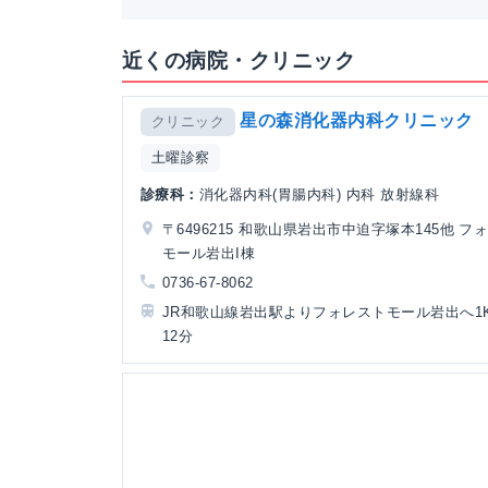
近くの病院・クリニック
星の森消化器内科クリニック
クリニック
土曜診察
診療科：
消化器内科(胃腸内科) 内科 放射線科
〒6496215 和歌山県岩出市中迫字塚本145他 フ
モール岩出I棟
0736-67-8062
JR和歌山線岩出駅よりフォレストモール岩出へ1
12分