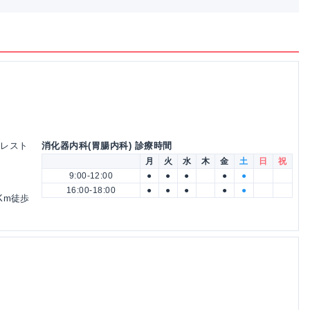
ォレスト
消化器内科(胃腸内科) 診療時間
月
火
水
木
金
土
日
祝
9:00-12:00
●
●
●
●
●
16:00-18:00
●
●
●
●
●
Km徒歩