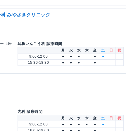
科 みやざきクリニック
モール岩
耳鼻いんこう科 診療時間
月
火
水
木
金
土
日
祝
9:00-12:00
●
●
●
●
●
15:30-18:30
●
●
●
●
内科 診療時間
月
火
水
木
金
土
日
祝
9:00-12:00
●
●
●
●
●
●
16:00-19:00
●
●
●
●