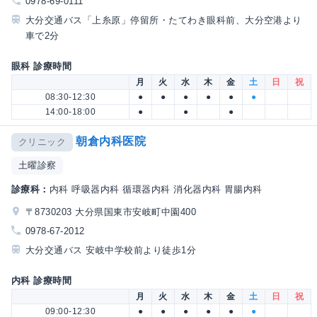
0978-69-0111
大分交通バス「上糸原」停留所・たてわき眼科前、大分空港より
車で2分
眼科 診療時間
月
火
水
木
金
土
日
祝
08:30-12:30
●
●
●
●
●
●
14:00-18:00
●
●
●
朝倉内科医院
クリニック
土曜診察
診療科：
内科 呼吸器内科 循環器内科 消化器内科 胃腸内科
〒8730203 大分県国東市安岐町中園400
0978-67-2012
大分交通バス 安岐中学校前より徒歩1分
内科 診療時間
月
火
水
木
金
土
日
祝
09:00-12:30
●
●
●
●
●
●