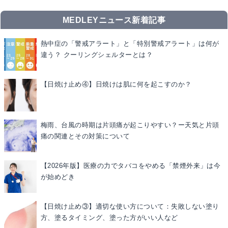
MEDLEYニュース新着記事
熱中症の「警戒アラート」と「特別警戒アラート」は何が
違う？ クーリングシェルターとは？
【日焼け止め④】日焼けは肌に何を起こすのか？
梅雨、台風の時期は片頭痛が起こりやすい？ー天気と片頭
痛の関連とその対策について
【2026年版】医療の力でタバコをやめる「禁煙外来」は今
が始めどき
【日焼け止め③】適切な使い方について：失敗しない塗り
方、塗るタイミング、塗った方がいい人など