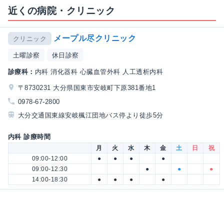
近くの病院・クリニック
メープル尽クリニック
クリニック
土曜診察
休日診察
診療科：
内科 消化器科 心臓血管外科 人工透析内科
〒8730231 大分県国東市安岐町下原381番地1
0978-67-2800
大分交通国東線安岐楓江団地バス停より徒歩5分
内科 診療時間
月
火
水
木
金
土
日
祝
09:00-12:00
●
●
●
●
09:00-12:30
●
●
●
14:00-18:30
●
●
●
●