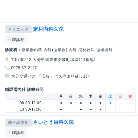
定村内科医院
クリニック
土曜診察
診療科：
循環器内科 内科(循環器) 内科 消化器科 循環器科
〒8730212 大分県国東市安岐町塩屋114番地1
0978-67-2127
大分交通バス 「安岐」バス停より徒歩1分
循環器内科 診療時間
月
火
水
木
金
土
日
祝
08:30-12:00
●
●
●
●
●
●
13:30-17:30
●
●
●
●
さいとう歯科医院
歯科診療所
土曜診察