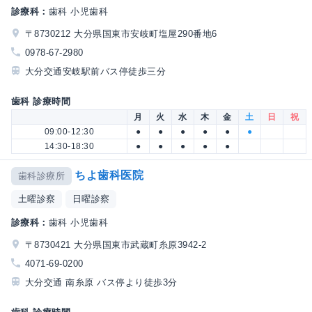
診療科：
歯科 小児歯科
〒8730212 大分県国東市安岐町塩屋290番地6
0978-67-2980
大分交通安岐駅前バス停徒歩三分
歯科 診療時間
月
火
水
木
金
土
日
祝
09:00-12:30
●
●
●
●
●
●
14:30-18:30
●
●
●
●
●
ちよ歯科医院
歯科診療所
土曜診察
日曜診察
診療科：
歯科 小児歯科
〒8730421 大分県国東市武蔵町糸原3942-2
4071-69-0200
大分交通 南糸原 バス停より徒歩3分