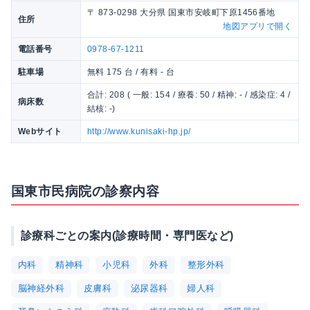
〒 873-0298 大分県 国東市安岐町下原1456番地
住所
地図アプリで開く
電話番号
0978-67-1211
駐車場
無料 175 台 / 有料 - 台
合計: 208 ( 一般: 154 / 療養: 50 / 精神: - / 感染症: 4 /
病床数
結核: -)
Webサイト
http://www.kunisaki-hp.jp/
国東市民病院の診察内容
診療科ごとの案内(診療時間・専門医など)
内科
精神科
小児科
外科
整形外科
脳神経外科
皮膚科
泌尿器科
婦人科