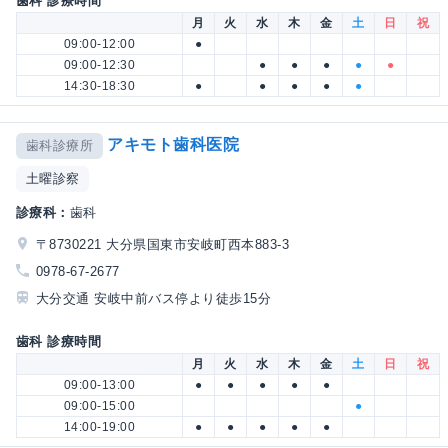
歯科 診療時間
月
火
水
木
金
土
日
祝
09:00-12:00
●
09:00-12:30
●
●
●
●
●
14:30-18:30
●
●
●
●
●
アキモト歯科医院
歯科診療所
土曜診察
診療科：
歯科
〒8730221 大分県国東市安岐町西本883-3
0978-67-2677
大分交通 安岐中前バス停より徒歩15分
歯科 診療時間
月
火
水
木
金
土
日
祝
09:00-13:00
●
●
●
●
●
09:00-15:00
●
14:00-19:00
●
●
●
●
●