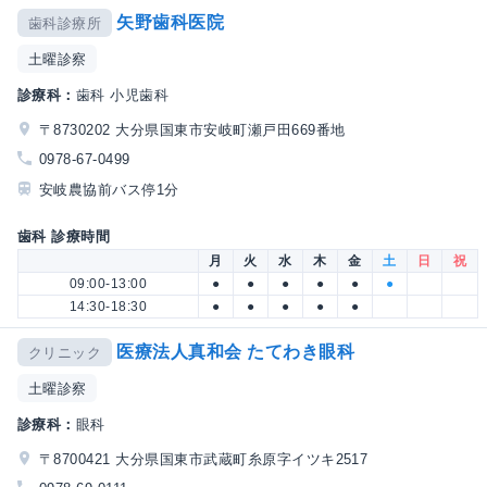
矢野歯科医院
歯科診療所
土曜診察
診療科：
歯科 小児歯科
〒8730202 大分県国東市安岐町瀬戸田669番地
0978-67-0499
安岐農協前バス停1分
歯科 診療時間
月
火
水
木
金
土
日
祝
09:00-13:00
●
●
●
●
●
●
14:30-18:30
●
●
●
●
●
医療法人真和会 たてわき眼科
クリニック
土曜診察
診療科：
眼科
〒8700421 大分県国東市武蔵町糸原字イツキ2517