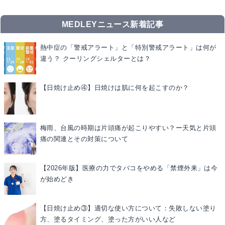
MEDLEYニュース新着記事
熱中症の「警戒アラート」と「特別警戒アラート」は何が
違う？ クーリングシェルターとは？
【日焼け止め④】日焼けは肌に何を起こすのか？
梅雨、台風の時期は片頭痛が起こりやすい？ー天気と片頭
痛の関連とその対策について
【2026年版】医療の力でタバコをやめる「禁煙外来」は今
が始めどき
【日焼け止め③】適切な使い方について：失敗しない塗り
方、塗るタイミング、塗った方がいい人など