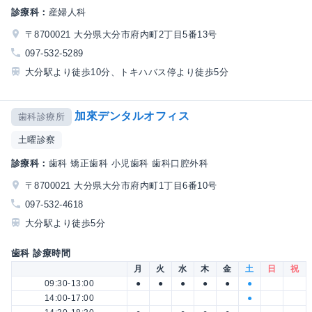
診療科：
産婦人科
〒8700021 大分県大分市府内町2丁目5番13号
097-532-5289
大分駅より徒歩10分、トキハバス停より徒歩5分
加來デンタルオフィス
歯科診療所
土曜診察
診療科：
歯科 矯正歯科 小児歯科 歯科口腔外科
〒8700021 大分県大分市府内町1丁目6番10号
097-532-4618
大分駅より徒歩5分
歯科 診療時間
月
火
水
木
金
土
日
祝
09:30-13:00
●
●
●
●
●
●
14:00-17:00
●