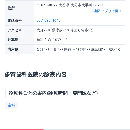
〒 870-0022 大分県 大分市大手町1-3-12
住所
地図アプリで開く
電話番号
097-532-4049
アクセス
大分バス 県庁前バス停より徒歩5分
駐車場
無料 5 台 / 有料 - 台
病床数
合計: - ( 一般: - / 療養: - / 精神: - / 感染症: - / 結核: -)
多賀歯科医院の診察内容
診療科ごとの案内(診療時間・専門医など)
歯科