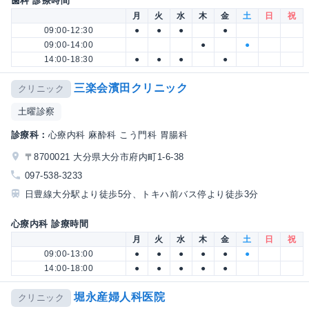
歯科 診療時間
月
火
水
木
金
土
日
祝
09:00-12:30
●
●
●
●
09:00-14:00
●
●
14:00-18:30
●
●
●
●
三楽会濱田クリニック
クリニック
土曜診察
診療科：
心療内科 麻酔科 こう門科 胃腸科
〒8700021 大分県大分市府内町1-6-38
097-538-3233
日豊線大分駅より徒歩5分、トキハ前バス停より徒歩3分
心療内科 診療時間
月
火
水
木
金
土
日
祝
09:00-13:00
●
●
●
●
●
●
14:00-18:00
●
●
●
●
●
堀永産婦人科医院
クリニック