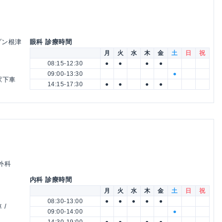
メゾン根津
眼科 診療時間
月
火
水
木
金
土
日
祝
08:15-12:30
●
●
●
●
09:00-13:30
●
駅下車
14:15-17:30
●
●
●
●
外科
内科 診療時間
月
火
水
木
金
土
日
祝
08:30-13:00
●
●
●
●
●
 /
09:00-14:00
●
14:30-19:00
●
●
●
●