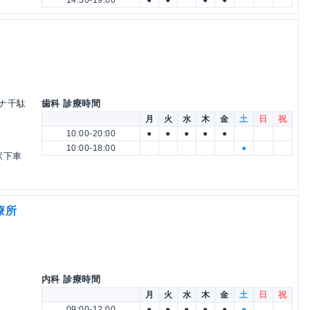
ーナ千駄
歯科 診療時間
月
火
水
木
金
土
日
祝
10:00-20:00
●
●
●
●
●
10:00-18:00
●
駅下車
療所
内科 診療時間
月
火
水
木
金
土
日
祝
09:00-12:00
●
●
●
●
●
●