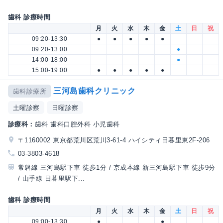
歯科 診療時間
月
火
水
木
金
土
日
祝
09:20-13:30
●
●
●
●
●
09:20-13:00
●
14:00-18:00
●
15:00-19:00
●
●
●
●
●
三河島歯科クリニック
歯科診療所
土曜診察
日曜診察
診療科：
歯科 歯科口腔外科 小児歯科
〒1160002 東京都荒川区荒川3-61-4 ハイシティ日暮里東2F-206
03-3803-4618
常磐線 三河島駅下車 徒歩1分 / 京成本線 新三河島駅下車 徒歩9分
/ 山手線 日暮里駅下...
歯科 診療時間
月
火
水
木
金
土
日
祝
09:00-13:30
●
●