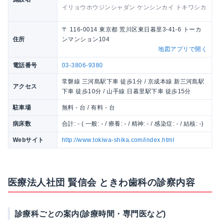
イリョウホウジンシャダン ケンシンカイ トキワシカ
〒 116-0014 東京都 荒川区東日暮里3-41-6 トーカ
住所
ンマンション104
地図アプリで開く
電話番号
03-3806-9380
常磐線 三河島駅下車 徒歩1分 / 京成本線 新三河島駅
アクセス
下車 徒歩10分 / 山手線 日暮里駅下車 徒歩15分
駐車場
無料 - 台 / 有料 - 台
病床数
合計: - ( 一般: - / 療養: - / 精神: - / 感染症: - / 結核: -)
Webサイト
http://www.tokiwa-shika.com/index.html
医療法人社団 賢信会 ときわ歯科の診察内容
診療科ごとの案内(診療時間・専門医など)