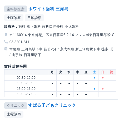
ホワイト歯科 三河島
歯科診療所
土曜診察
日曜診察
診療科：
歯科 矯正歯科 歯科口腔外科 小児歯科
〒1160014 東京都荒川区東日暮里6-2-14 フレスポ東日暮里2階2-C
03-3801-8111
常磐線 三河島駅下車 徒歩2分 / 京成本線 新三河島駅下車 徒歩5分
/ 山手線 日暮里駅下...
歯科 診療時間
月
火
水
木
金
土
日
祝
09:30-12:00
●
●
10:00-13:30
●
●
●
●
●
13:00-16:00
●
●
15:00-19:00
●
●
●
●
●
すばる子どもクリニック
クリニック
土曜診察