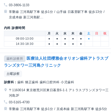
03-3806-1133
常磐線 三河島駅下車 徒歩1分 / 山手線 日暮里駅下車 徒歩13分 /
京成本線 新三河島駅...
内科 診療時間
月
火
水
木
金
土
日
祝
09:00-13:00
●
●
●
●
●
●
14:30-18:30
●
●
●
●
●
医療法人社団櫻雅会オリオン歯科アトラスブ
歯科診療所
ランズタワー三河島クリニック
土曜診察
診療科：
歯科 矯正歯科 歯科口腔外科 小児歯科
〒1160014 東京都荒川区東日暮里6-1-1 アトラスブランズタワー三
河島2F
03-5165-4700
常磐線 三河島駅下車 徒歩1分 / 京成本線 新三河島駅下車 徒歩5分