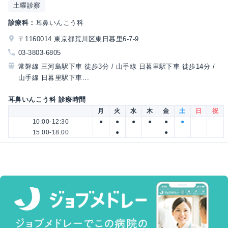
土曜診察
診療科：
耳鼻いんこう科
〒1160014 東京都荒川区東日暮里6-7-9
03-3803-6805
常磐線 三河島駅下車 徒歩3分 / 山手線 日暮里駅下車 徒歩14分 /
山手線 日暮里駅下車...
耳鼻いんこう科 診療時間
月
火
水
木
金
土
日
祝
10:00-12:30
●
●
●
●
●
●
15:00-18:00
●
●