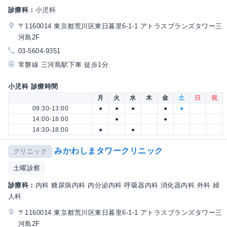
診療科：
小児科
〒1160014 東京都荒川区東日暮里6-1-1 アトラスブランズタワー三
河島2F
03-5604-9351
常磐線 三河島駅下車 徒歩1分
小児科 診療時間
月
火
水
木
金
土
日
祝
09:30-13:00
●
●
●
●
●
14:00-18:00
●
●
14:30-18:00
●
●
みかわしまタワークリニック
クリニック
土曜診察
診療科：
内科 糖尿病内科 内分泌内科 呼吸器内科 消化器内科 外科 婦
人科
〒1160014 東京都荒川区東日暮里6-1-1 アトラスブランズタワー三
河島2F