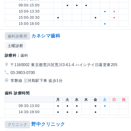
09:00-15:00
●
●
●
10:00-13:30
●
●
15:00-20:30
●
●
●
15:00-18:00
●
カネシマ歯科
歯科診療所
土曜診察
診療科：
歯科
〒1160002 東京都荒川区荒川3-61-4 ハイシテイ日暮里東205
03-3803-0700
常磐線 三河島駅下車 徒歩1分
歯科 診療時間
月
火
水
木
金
土
日
祝
09:30-13:00
●
●
●
●
●
14:30-19:00
●
●
●
●
野中クリニック
クリニック