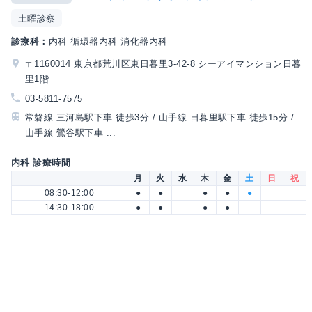
土曜診察
診療科：
内科 循環器内科 消化器内科
〒1160014 東京都荒川区東日暮里3-42-8 シーアイマンション日暮
里1階
03-5811-7575
常磐線 三河島駅下車 徒歩3分 / 山手線 日暮里駅下車 徒歩15分 /
山手線 鶯谷駅下車 ...
内科 診療時間
月
火
水
木
金
土
日
祝
08:30-12:00
●
●
●
●
●
14:30-18:00
●
●
●
●