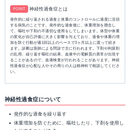
神経性過食症とは
POINT
発作的に繰り返される過食と体重のコントロールに過度に没頭
する病気のことです。発作的な過食後に、体重増加を懸念し
て、嘔吐や下剤の不適切な使用をしてしまいます。体型や体重
の変化が自己評価に大きく影響を与えており、過食や体重の増
加を防ぐ行動が週1回以上のペースで3ヶ月以上に渡って続き
ます。診断は医師による問診で主に行われます。下剤や利尿剤
の乱用、繰り返す嘔吐の結果、血液中の電解質の異常が出現す
ることがあるので、血液検査が行われることがあります。神経
性過食症が心配な人やその周りの人は精神科で相談してくださ
い。
神経性過食症について
発作
的な過食を繰り返す
体重増加を防ぐために、嘔吐したり、下剤を使用し