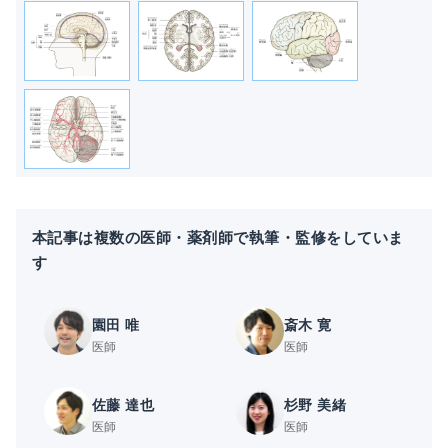
本記事は複数の医師・薬剤師で執筆・監修をしていま
す
園田 唯
斎木 寛
医師
医師
佐藤 達也
杉野 美緒
医師
医師