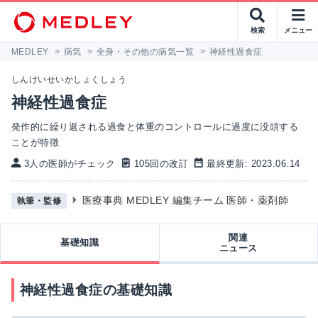
検索
メニュー
MEDLEY
>
病気
>
全身・その他の病気一覧
>
神経性過食症
しんけいせいかしょくしょう
神経性過食症
発作的に繰り返される過食と体重のコントロールに過度に没頭する
ことが特徴
3人の医師がチェック
105回の改訂
最終更新: 2023.06.14
医療事典 MEDLEY 編集チーム 医師・薬剤師
執筆・監修
関連
基礎知識
ニュース
神経性過食症の基礎知識