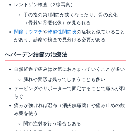
レントゲン
検査（
X線
写真）
手の指の第1関節が狭くなったり、骨の変化
（
骨棘
や骨硬化像）が見られる
関節リウマチ
や
乾癬性関節炎
の症状と似ていること
があり、診察や検査で見分ける必要がある
へバーデン結節の治療法
自然経過で痛みは次第におさまっていくことが多い
腫れや変形は残ってしまうことも多い
テーピングやサポーターで固定することで痛みが和
らぐ
痛みが強ければ湿布（消炎
鎮痛
薬）や痛み止めの飲
み薬を使う
関節注射を行う場合もある