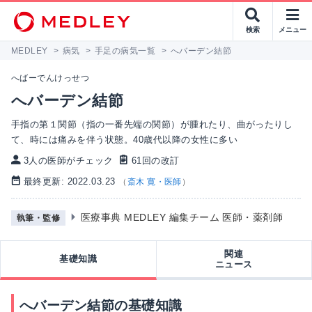
検索
メニュー
MEDLEY
>
病気
>
手足の病気一覧
>
へバーデン結節
へばーでんけっせつ
へバーデン結節
手指の第１関節（指の一番先端の関節）が腫れたり、曲がったりし
て、時には痛みを伴う状態。40歳代以降の女性に多い
3人の医師がチェック
61回の改訂
最終更新: 2022.03.23
（
斎木 寛・医師
）
医療事典 MEDLEY 編集チーム 医師・薬剤師
執筆・監修
関連
基礎知識
ニュース
へバーデン結節の基礎知識