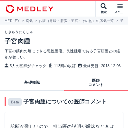
検索
メニュー
MEDLEY
>
病気
>
お腹（胃腸・肝臓・子宮・その他）の病気一覧
>
子宮
しきゅうにくしゅ
子宮肉腫
子宮の筋肉の層にできる悪性腫瘍。良性腫瘍である子宮筋腫との鑑
別が難しい。
5人の医師がチェック
113回の改訂
最終更新: 2018.12.06
医師
基礎知識
コメント
子宮肉腫についての医師コメント
Beta
診断が難しいので、担当医の説明が曖昧なときは