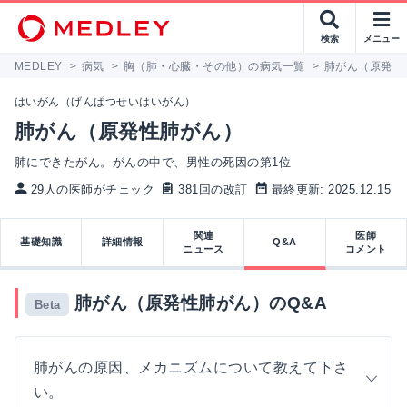
検索
メニュー
MEDLEY
>
病気
>
胸（肺・心臓・その他）の病気一覧
>
肺がん（原発性
はいがん（げんぱつせいはいがん）
肺がん（原発性肺がん）
肺にできたがん。がんの中で、男性の死因の第1位
29人の医師がチェック
381回の改訂
最終更新: 2025.12.15
関連
医師
基礎知識
詳細情報
Q&A
ニュース
コメント
肺がん（原発性肺がん）のQ&A
Beta
肺がんの原因、メカニズムについて教えて下さ
い。