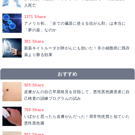
人死亡
1371 Share
アメリカ初、「全ての臓器に使える抗がん剤」は本当に
「夢の薬」なのか
381 Share
新薬キイトルーダが肺がんにも効いた！非小細胞癌に既存
薬より勝る効果
おすすめ
925 Share
皮膚がんの自己早期発見を目指して、悪性黒色腫患者に自
己検査の訓練プログラムの試み
796 Share
いぼかと思ったら皮膚がんだった！尋常性疣贅と似ていた
悪性黒色腫
501 Share