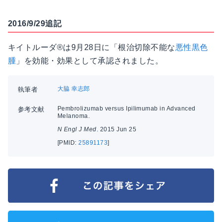
2016/9/29追記
キイトルーダ®は9月28日に「根治切除不能な
悪性黒色
腫
」を効能・効果として承認されました。
大脇 幸志郎
執筆者
Pembrolizumab versus Ipilimumab in Advanced
参考文献
Melanoma.
N Engl J Med
. 2015 Jun 25
[PMID:
25891173
]