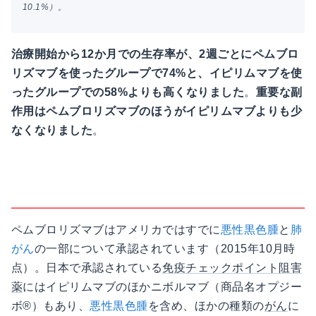
10.1%）。
治療開始から12か月での生存率が、2週ごとにペムブロ
リズマブを使ったグループで74%と、イピリムマブを使
ったグループでの58%よりも高くなりました
。
重要な副
作用はペムブロリズマブのほうがイピリムマブよりも少
なくなりました
。
ペムブロリズマブはアメリカではすでに
悪性黒色腫
と
肺
がん
の一部について承認されています（2015年10月時
点）。日本で承認されている
免疫チェックポイント阻害
薬
にはイピリムマブのほかニボルマブ（商品名オプジー
ボ®）もあり、
悪性黒色腫
を含め、ほかの種類の
がん
に