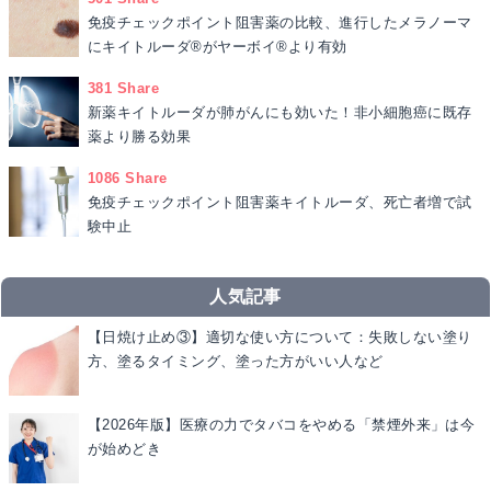
免疫チェックポイント阻害薬の比較、進行したメラノーマ
にキイトルーダ®がヤーボイ®より有効
381 Share
新薬キイトルーダが肺がんにも効いた！非小細胞癌に既存
薬より勝る効果
1086 Share
免疫チェックポイント阻害薬キイトルーダ、死亡者増で試
験中止
人気記事
【日焼け止め③】適切な使い方について：失敗しない塗り
方、塗るタイミング、塗った方がいい人など
【2026年版】医療の力でタバコをやめる「禁煙外来」は今
が始めどき