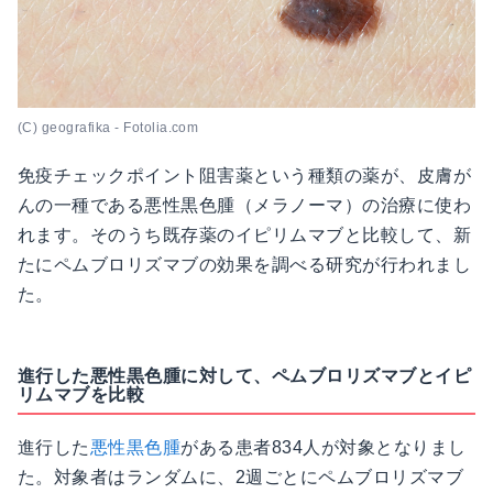
(C) geografika - Fotolia.com
免疫チェックポイント阻害薬という種類の薬が、皮膚が
んの一種である悪性黒色腫（メラノーマ）の治療に使わ
れます。そのうち既存薬のイピリムマブと比較して、新
たにペムブロリズマブの効果を調べる研究が行われまし
た。
進行した悪性黒色腫に対して、ペムブロリズマブとイピ
リムマブを比較
進行した
悪性黒色腫
がある患者834人が対象となりまし
た。対象者はランダムに、2週ごとにペムブロリズマブ