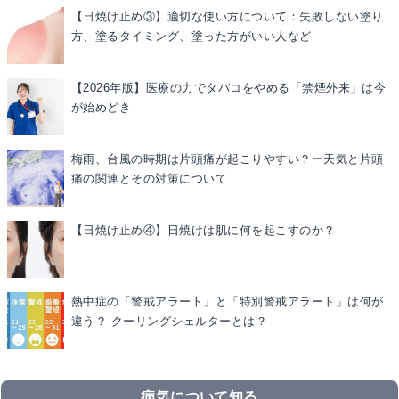
【日焼け止め③】適切な使い方について：失敗しない塗り
方、塗るタイミング、塗った方がいい人など
【2026年版】医療の力でタバコをやめる「禁煙外来」は今
が始めどき
梅雨、台風の時期は片頭痛が起こりやすい？ー天気と片頭
痛の関連とその対策について
【日焼け止め④】日焼けは肌に何を起こすのか？
熱中症の「警戒アラート」と「特別警戒アラート」は何が
違う？ クーリングシェルターとは？
病気について知る