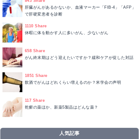
843 Share
肝臓がんがあるかないか、血液マーカー「FIB-4」「AFP」
で肝硬変患者を診断
1110 Share
休暇に体を動かす人に多いがん、少ないがん
658 Share
がん終末期はどう迎えたいですか？緩和ケアが促した対話
1851 Share
飲酒でがんはどれくらい増えるのか？米学会の声明
117 Share
乾癬の薬ほか、新薬5製品はどんな薬？
人気記事