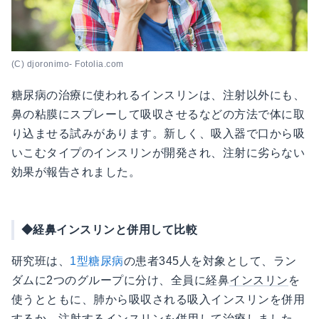
(C) djoronimo- Fotolia.com
糖尿病の治療に使われるインスリンは、注射以外にも、
鼻の粘膜にスプレーして吸収させるなどの方法で体に取
り込ませる試みがあります。新しく、吸入器で口から吸
いこむタイプのインスリンが開発され、注射に劣らない
効果が報告されました。
◆経鼻インスリンと併用して比較
研究班は、
1型糖尿病
の患者345人を対象として、ラン
ダムに2つのグループに分け、全員に経鼻
インスリン
を
使うとともに、肺から吸収される吸入インスリンを併用
するか、注射するインスリンを併用して治療しました。