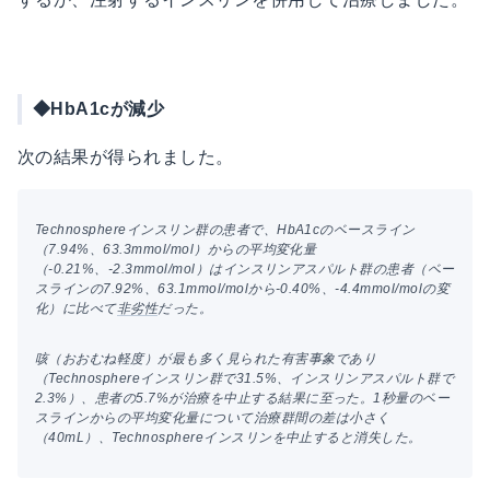
◆HbA1cが減少
次の結果が得られました。
Technosphereインスリン群の患者で、HbA1cのベースライン
（7.94%、63.3mmol/mol）からの平均変化量
（-0.21%、-2.3mmol/mol）はインスリンアスパルト群の患者（ベー
スラインの7.92%、63.1mmol/molから-0.40%、-4.4mmol/molの変
化）に比べて
非劣性
だった。
咳（おおむね軽度）が最も多く見られた有害事象であり
（Technosphereインスリン群で31.5%、インスリンアスパルト群で
2.3%）、患者の5.7%が治療を中止する結果に至った。1秒量のベー
スラインからの平均変化量について治療群間の差は小さく
（40mL）、Technosphereインスリンを中止すると消失した。