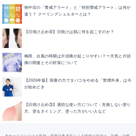
熱中症の「警戒アラート」と「特別警戒アラート」は何が
違う？ クーリングシェルターとは？
【日焼け止め④】日焼けは肌に何を起こすのか？
梅雨、台風の時期は片頭痛が起こりやすい？ー天気と片頭
痛の関連とその対策について
【2026年版】医療の力でタバコをやめる「禁煙外来」は今
が始めどき
【日焼け止め③】適切な使い方について：失敗しない塗り
方、塗るタイミング、塗った方がいい人など