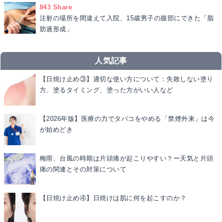
843 Share
注射の場所を間違えて入院、15歳男子の腹部にできた「脂
肪過形成」
人気記事
【日焼け止め③】適切な使い方について：失敗しない塗り
方、塗るタイミング、塗った方がいい人など
【2026年版】医療の力でタバコをやめる「禁煙外来」は今
が始めどき
梅雨、台風の時期は片頭痛が起こりやすい？ー天気と片頭
痛の関連とその対策について
【日焼け止め④】日焼けは肌に何を起こすのか？