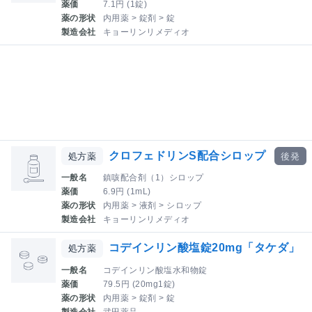
薬価
7.1円 (1錠)
薬の形状
内用薬 > 錠剤 > 錠
製造会社
キョーリンリメディオ
クロフェドリンS配合シロップ
処方薬
後発
一般名
鎮咳配合剤（1）シロップ
薬価
6.9円 (1mL)
薬の形状
内用薬 > 液剤 > シロップ
製造会社
キョーリンリメディオ
コデインリン酸塩錠20mg「タケダ」
処方薬
一般名
コデインリン酸塩水和物錠
薬価
79.5円 (20mg1錠)
薬の形状
内用薬 > 錠剤 > 錠
製造会社
武田薬品