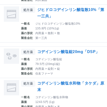
ジヒドロコデインリン酸塩散10%「第
処方薬
一三共」
一般名
ジヒドロコデインリン酸塩散10%
薬価
135.8円 (10%1g)
薬の形状
内用薬 > 散剤 > 散
製造会社
第一三共
コデインリン酸塩錠20mg「DSP」
処方薬
一般名
コデインリン酸塩錠
薬価
79.5円 (20mg1錠)
薬の形状
内用薬 > 錠剤 > 錠
製造会社
住友ファーマ
コデインリン酸塩水和物「タケダ」原
処方薬
末
一般名
コデインリン酸塩水和物
薬価
1243.5円 (1g)
薬の形状
内用薬 > 散剤 > 末