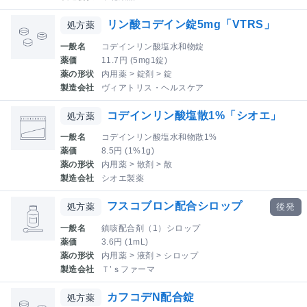
リン酸コデイン錠5mg「VTRS」
処方薬
一般名
コデインリン酸塩水和物錠
薬価
11.7円 (5mg1錠)
薬の形状
内用薬 > 錠剤 > 錠
製造会社
ヴィアトリス・ヘルスケア
コデインリン酸塩散1%「シオエ」
処方薬
一般名
コデインリン酸塩水和物散1%
薬価
8.5円 (1%1g)
薬の形状
内用薬 > 散剤 > 散
製造会社
シオエ製薬
フスコブロン配合シロップ
処方薬
後発
一般名
鎮咳配合剤（1）シロップ
薬価
3.6円 (1mL)
薬の形状
内用薬 > 液剤 > シロップ
製造会社
Ｔ’ｓファーマ
カフコデN配合錠
処方薬