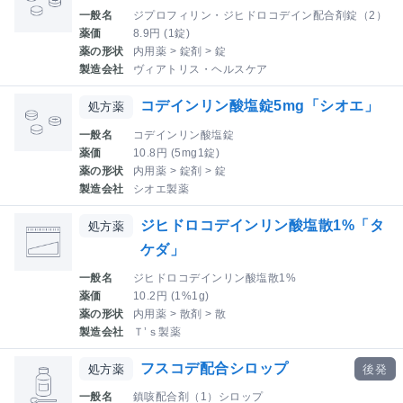
一般名
ジプロフィリン・ジヒドロコデイン配合剤錠（2）
薬価
8.9円 (1錠)
薬の形状
内用薬 > 錠剤 > 錠
製造会社
ヴィアトリス・ヘルスケア
コデインリン酸塩錠5mg「シオエ」
処方薬
一般名
コデインリン酸塩錠
薬価
10.8円 (5mg1錠)
薬の形状
内用薬 > 錠剤 > 錠
製造会社
シオエ製薬
ジヒドロコデインリン酸塩散1%「タ
処方薬
ケダ」
一般名
ジヒドロコデインリン酸塩散1%
薬価
10.2円 (1%1g)
薬の形状
内用薬 > 散剤 > 散
製造会社
Ｔ’ｓ製薬
フスコデ配合シロップ
処方薬
後発
一般名
鎮咳配合剤（1）シロップ