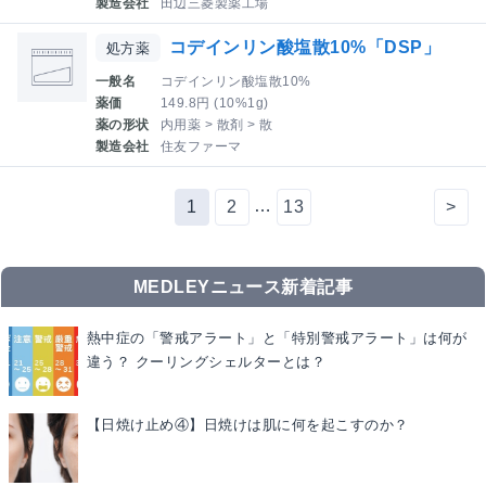
製造会社
田辺三菱製薬工場
コデインリン酸塩散10%「DSP」
処方薬
一般名
コデインリン酸塩散10%
薬価
149.8円 (10%1g)
薬の形状
内用薬 > 散剤 > 散
製造会社
住友ファーマ
…
1
2
13
>
MEDLEYニュース新着記事
熱中症の「警戒アラート」と「特別警戒アラート」は何が
違う？ クーリングシェルターとは？
【日焼け止め④】日焼けは肌に何を起こすのか？