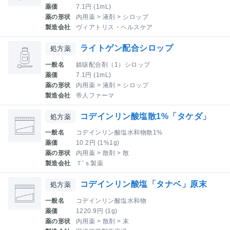
薬価
7.1円 (1mL)
薬の形状
内用薬 > 液剤 > シロップ
製造会社
ヴィアトリス・ヘルスケア
ライトゲン配合シロップ
処方薬
一般名
鎮咳配合剤（1）シロップ
薬価
7.1円 (1mL)
薬の形状
内用薬 > 液剤 > シロップ
製造会社
帝人ファーマ
コデインリン酸塩散1%「タケダ」
処方薬
一般名
コデインリン酸塩水和物散1%
薬価
10.2円 (1%1g)
薬の形状
内用薬 > 散剤 > 散
製造会社
Ｔ’ｓ製薬
コデインリン酸塩「タナベ」原末
処方薬
一般名
コデインリン酸塩水和物
薬価
1220.9円 (1g)
薬の形状
内用薬 > 散剤 > 末