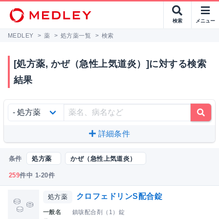
検索
メニュー
MEDLEY
>
薬
>
処方薬一覧
>
検索
[処方薬, かぜ（急性上気道炎）]に対する検索
結果
詳細条件
条件
処方薬
かぜ（急性上気道炎）
259
件中 1-20件
クロフェドリンS配合錠
処方薬
一般名
鎮咳配合剤（1）錠