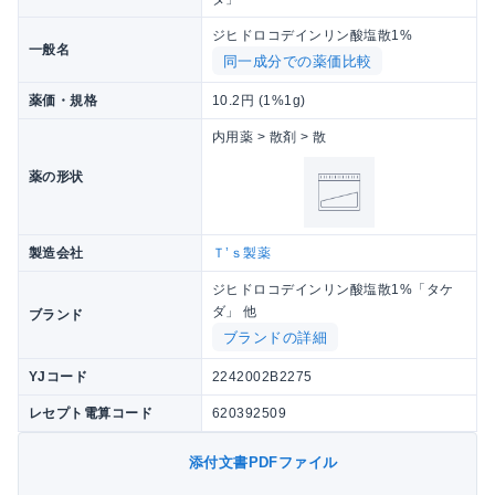
ジヒドロコデインリン酸塩散1%
一般名
同一成分での薬価比較
薬価・規格
10.2円 (1%1g)
内用薬 > 散剤 > 散
薬の形状
製造会社
Ｔ’ｓ製薬
ジヒドロコデインリン酸塩散1%「タケ
ダ」 他
ブランド
ブランドの詳細
YJコード
2242002B2275
レセプト電算コード
620392509
添付文書PDFファイル