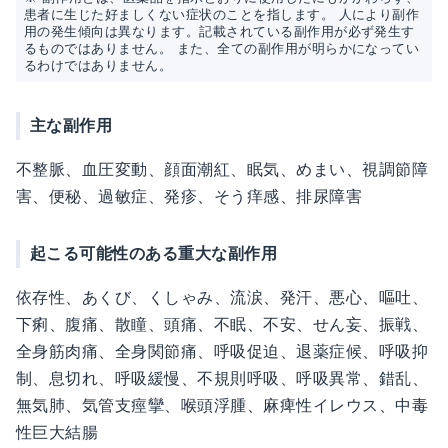
患者に生じた好ましくない症状のことを指します。 人により副作
用の発生傾向は異なります。記載されている副作用が必ず発生す
るものではありません。 また、全ての副作用が明らかになってい
るわけではありません。
主な副作用
不整脈、血圧変動、顔面潮紅、眠気、めまい、視調節障
害、便秘、過敏症、発疹、そう痒感、排尿障害
起こる可能性のある重大な副作用
依存性、あくび、くしゃみ、流涙、発汗、悪心、嘔吐、
下痢、腹痛、散瞳、頭痛、不眠、不安、せん妄、振戦、
全身筋肉痛、全身関節痛、呼吸促迫、退薬症候、呼吸抑
制、息切れ、呼吸緩慢、不規則呼吸、呼吸異常、錯乱、
無気肺、気管支痙攣、喉頭浮腫、麻痺性イレウス、中毒
性巨大結腸