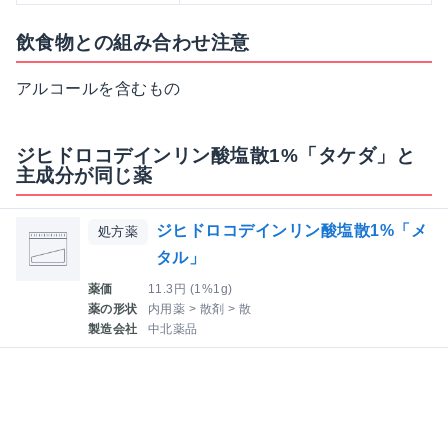
飲食物との組み合わせ注意
アルコールを含むもの
ジヒドロコデインリン酸塩散1%「タケダ」と
主成分が同じ薬
ジヒドロコデインリン酸塩散1%「メ
処方薬
タル」
薬価
11.3円 (1%1g)
薬の形状
内用薬 > 散剤 > 散
製造会社
中北薬品