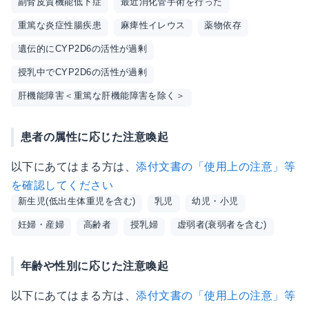
副腎皮質機能低下症
最近消化管手術を行った
重篤な炎症性腸疾患
麻痺性イレウス
薬物依存
遺伝的にCYP2D6の活性が過剰
授乳中でCYP2D6の活性が過剰
肝機能障害＜重篤な肝機能障害を除く＞
患者の属性に応じた注意喚起
以下にあてはまる方は、
添付文書の「使用上の注意」等
を確認してください
新生児(低出生体重児を含む)
乳児
幼児・小児
妊婦・産婦
高齢者
授乳婦
虚弱者(衰弱者を含む)
年齢や性別に応じた注意喚起
以下にあてはまる方は、
添付文書の「使用上の注意」等