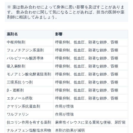
※ 薬は飲み合わせによって身体に悪い影響を及ぼすことがありま
す。 飲み合わせに関して気になることがあれば、担当の医師や薬
剤師に相談してみましょう。
薬剤名
影響
中枢抑制剤
呼吸抑制、低血圧、顕著な鎮静、昏睡
フェノチアジン系薬剤
呼吸抑制、低血圧、顕著な鎮静、昏睡
バルビツール酸誘導体
呼吸抑制、低血圧、顕著な鎮静、昏睡
吸入麻酔剤
呼吸抑制、低血圧、顕著な鎮静、昏睡
モノアミン酸化酵素阻害剤
呼吸抑制、低血圧、顕著な鎮静、昏睡
三環系抗うつ剤
呼吸抑制、低血圧、顕著な鎮静、昏睡
β－遮断剤
呼吸抑制、低血圧、顕著な鎮静、昏睡
エタノール摂取
呼吸抑制、低血圧、顕著な鎮静、昏睡
クマリン系抗凝血剤
作用が増強
ワルファリン
作用が増強
抗コリン作用を有する薬剤
麻痺性イレウスに至る重篤な便秘、尿貯留
ナルメフェン塩酸塩水和物
本剤の効果が減弱