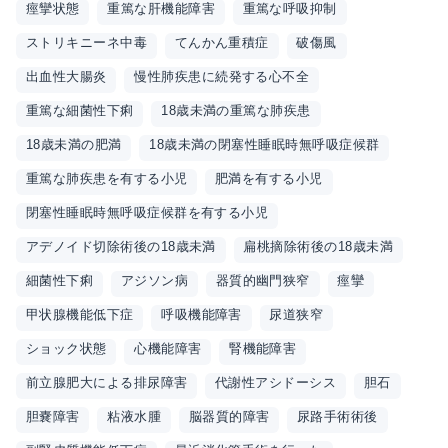
痙攣状態
重篤な肝機能障害
重篤な呼吸抑制
ストリキニーネ中毒
てんかん重積症
破傷風
出血性大腸炎
慢性肺疾患に続発する心不全
重篤な細菌性下痢
18歳未満の重篤な肺疾患
18歳未満の肥満
18歳未満の閉塞性睡眠時無呼吸症候群
重篤な肺疾患を有する小児
肥満を有する小児
閉塞性睡眠時無呼吸症候群を有する小児
アデノイド切除術後の18歳未満
扁桃摘除術後の18歳未満
細菌性下痢
アジソン病
器質的幽門狭窄
痙攣
甲状腺機能低下症
呼吸機能障害
尿道狭窄
ショック状態
心機能障害
腎機能障害
前立腺肥大による排尿障害
代謝性アシドーシス
胆石
胆嚢障害
粘液水腫
脳器質的障害
尿路手術術後