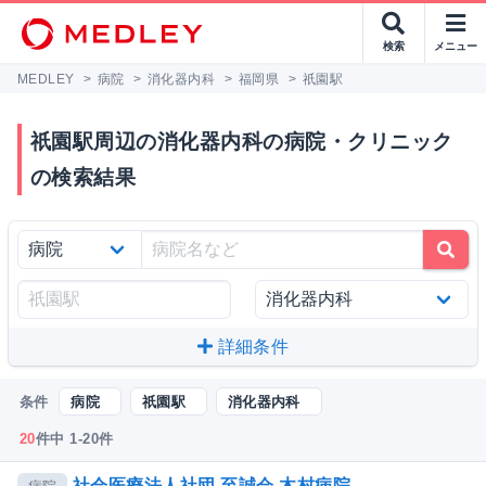
検索
メニュー
MEDLEY
>
病院
>
消化器内科
>
福岡県
>
祇園駅
祇園駅周辺の消化器内科の病院・クリニック
の検索結果
詳細条件
条件
病院
祇園駅
消化器内科
20
件中 1-20件
社会医療法人社団 至誠会 木村病院