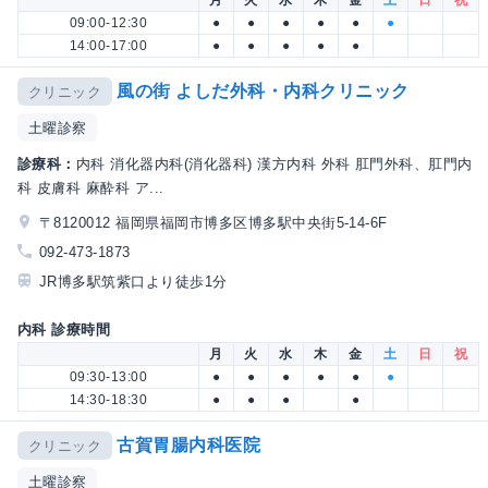
09:00-12:30
●
●
●
●
●
●
14:00-17:00
●
●
●
●
●
風の街 よしだ外科・内科クリニック
クリニック
土曜診察
診療科：
内科 消化器内科(消化器科) 漢方内科 外科 肛門外科、肛門内
科 皮膚科 麻酔科 ア...
〒8120012 福岡県福岡市博多区博多駅中央街5-14-6F
092-473-1873
JR博多駅筑紫口より徒歩1分
内科 診療時間
月
火
水
木
金
土
日
祝
09:30-13:00
●
●
●
●
●
●
14:30-18:30
●
●
●
●
古賀胃腸内科医院
クリニック
土曜診察