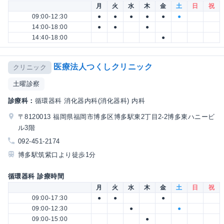
月
火
水
木
金
土
日
祝
09:00-12:30
●
●
●
●
●
●
14:00-18:00
●
●
●
14:40-18:00
●
医療法人つくしクリニック
クリニック
土曜診察
診療科：
循環器科 消化器内科(消化器科) 内科
〒8120013 福岡県福岡市博多区博多駅東2丁目2-2博多東ハニービ
ル3階
092-451-2174
博多駅筑紫口より徒歩1分
循環器科 診療時間
月
火
水
木
金
土
日
祝
09:00-17:30
●
●
●
09:00-12:30
●
●
09:00-15:00
●