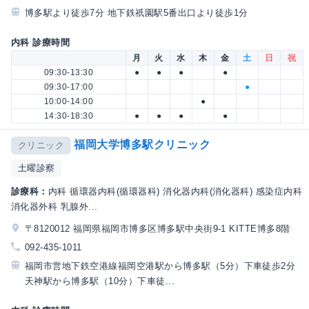
博多駅より徒歩7分 地下鉄祇園駅5番出口より徒歩1分
内科 診療時間
月
火
水
木
金
土
日
祝
09:30-13:30
●
●
●
●
09:30-17:00
●
10:00-14:00
●
14:30-18:30
●
●
●
●
福岡大学博多駅クリニック
クリニック
土曜診察
診療科：
内科 循環器内科(循環器科) 消化器内科(消化器科) 感染症内科
消化器外科 乳腺外...
〒8120012 福岡県福岡市博多区博多駅中央街9-1 KITTE博多8階
092-435-1011
福岡市営地下鉄空港線福岡空港駅から博多駅（5分）下車徒歩2分
天神駅から博多駅（10分）下車徒...