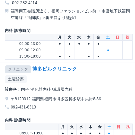
-092-282-4114
福岡商工会議所近く、福岡ファッションビル前 ・市営地下鉄福岡
空港線「祇園駅」5番出口より徒歩1...
内科 診療時間
月
火
水
木
金
土
日
祝
09:00-13:00
●
●
●
●
●
09:00-12:00
●
15:00-18:00
●
●
●
●
博多ビルクリニック
クリニック
土曜診察
診療科：
内科 消化器内科 循環器内科
〒8120012 福岡県福岡市博多区博多駅中央街8-36
092-431-8313
内科 診療時間
月
火
水
木
金
土
日
祝
09:00〜13:00
●
●
●
●
●
●