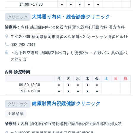
14:00〜17:30
●
●
●
●
●
大博通り内科・総合診療クリニック
クリニック
診療科：
内科 感染症内科 消化器内科(消化器科) 肝臓内科 漢方内科
〒8120039 福岡県福岡市博多区冷泉町5-32オーシャン博多ビル1F
092-283-7041
・地下鉄空港線 祇園駅2番出口より徒歩3分 ・西鉄バス 奥の堂バ
ス停そば
内科 診療時間
月
火
水
木
金
土
日
祝
09:30-13:30
●
●
●
●
●
15:00-19:00
●
●
●
●
●
健康財団内視鏡健診クリニック
クリニック
土曜診察
診療科：
内科 消化器内科(消化器科) 循環器内科(循環器科) 婦人科