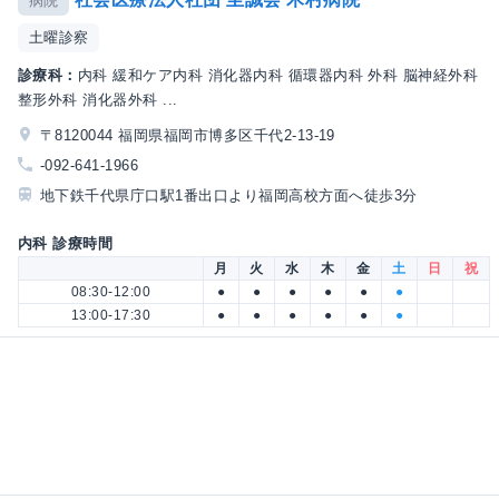
病院
土曜診察
診療科：
内科 緩和ケア内科 消化器内科 循環器内科 外科 脳神経外科
整形外科 消化器外科 ...
〒8120044 福岡県福岡市博多区千代2-13-19
-092-641-1966
地下鉄千代県庁口駅1番出口より福岡高校方面へ徒歩3分
内科 診療時間
月
火
水
木
金
土
日
祝
08:30-12:00
●
●
●
●
●
●
13:00-17:30
●
●
●
●
●
●