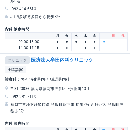
ル5階
-092-414-6813
JR博多駅博多口から徒歩3分
内科 診療時間
月
火
水
木
金
土
日
祝
09:00-13:00
●
●
●
●
●
●
14:30-17:15
●
●
●
●
医療法人牟田内科クリニック
クリニック
土曜診察
診療科：
内科 消化器内科 循環器内科
〒8120036 福岡県福岡市博多区上呉服町10-1
-092-281-7113
福岡市営地下鉄箱崎線 呉服町駅下車 徒歩2分 西鉄バス 呉服町停
徒歩2分
内科 診療時間
月
火
水
木
金
土
日
祝