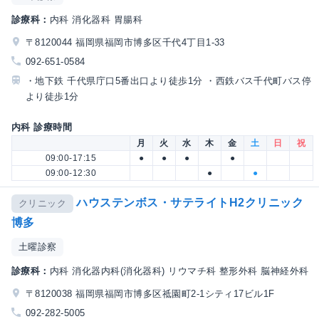
診療科：
内科 消化器科 胃腸科
〒8120044 福岡県福岡市博多区千代4丁目1-33
092-651-0584
・地下鉄 千代県庁口5番出口より徒歩1分 ・西鉄バス千代町バス停
より徒歩1分
内科 診療時間
月
火
水
木
金
土
日
祝
09:00-17:15
●
●
●
●
09:00-12:30
●
●
ハウステンボス・サテライトH2クリニック
クリニック
博多
土曜診察
診療科：
内科 消化器内科(消化器科) リウマチ科 整形外科 脳神経外科
〒8120038 福岡県福岡市博多区祗園町2-1シティ17ビル1F
092-282-5005