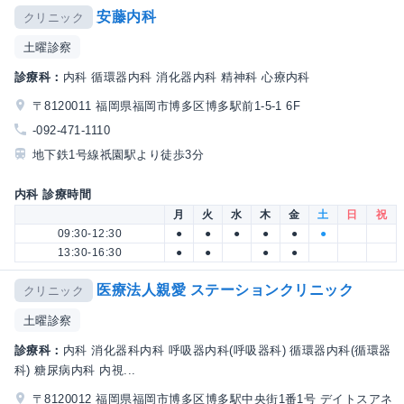
安藤内科
クリニック
土曜診察
診療科：
内科 循環器内科 消化器内科 精神科 心療内科
〒8120011 福岡県福岡市博多区博多駅前1-5-1 6F
-092-471-1110
地下鉄1号線祇園駅より徒歩3分
内科 診療時間
月
火
水
木
金
土
日
祝
09:30-12:30
●
●
●
●
●
●
13:30-16:30
●
●
●
●
医療法人親愛 ステーションクリニック
クリニック
土曜診察
診療科：
内科 消化器科内科 呼吸器内科(呼吸器科) 循環器内科(循環器
科) 糖尿病内科 内視...
〒8120012 福岡県福岡市博多区博多駅中央街1番1号 デイトスアネ