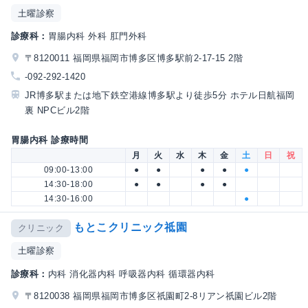
土曜診察
診療科：
胃腸内科 外科 肛門外科
〒8120011 福岡県福岡市博多区博多駅前2-17-15 2階
-092-292-1420
JR博多駅または地下鉄空港線博多駅より徒歩5分 ホテル日航福岡
裏 NPCビル2階
胃腸内科 診療時間
月
火
水
木
金
土
日
祝
09:00-13:00
●
●
●
●
●
14:30-18:00
●
●
●
●
14:30-16:00
●
もとこクリニック祗園
クリニック
土曜診察
診療科：
内科 消化器内科 呼吸器内科 循環器内科
〒8120038 福岡県福岡市博多区祇園町2-8リアン祇園ビル2階