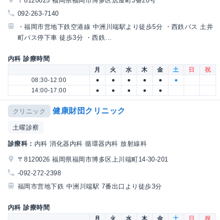
〒8120025 福岡県福岡市博多区店屋町3番20号
092-263-7140
・福岡市営地下鉄空港線 中洲川端駅より徒歩5分 ・西鉄バス 土井
町バス停下車 徒歩3分 ・西鉄...
内科 診療時間
月
火
水
木
金
土
日
祝
08:30-12:00
●
●
●
●
●
●
14:00-17:00
●
●
●
●
●
健康財団クリニック
クリニック
土曜診察
診療科：
内科 消化器内科 循環器内科 放射線科
〒8120026 福岡県福岡市博多区上川端町14-30-201
-092-272-2398
福岡市営地下鉄 中洲川端駅 7番出口より徒歩3分
内科 診療時間
月
火
水
木
金
土
日
祝