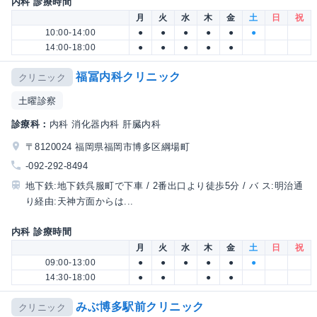
内科 診療時間
月
火
水
木
金
土
日
祝
10:00-14:00
●
●
●
●
●
●
14:00-18:00
●
●
●
●
●
福冨内科クリニック
クリニック
土曜診察
診療科：
内科 消化器内科 肝臓内科
〒8120024 福岡県福岡市博多区綱場町
-092-292-8494
地下鉄:地下鉄呉服町で下車 / 2番出口より徒歩5分 / バ ス:明治通
り経由:天神方面からは...
内科 診療時間
月
火
水
木
金
土
日
祝
09:00-13:00
●
●
●
●
●
●
14:30-18:00
●
●
●
●
みぶ博多駅前クリニック
クリニック