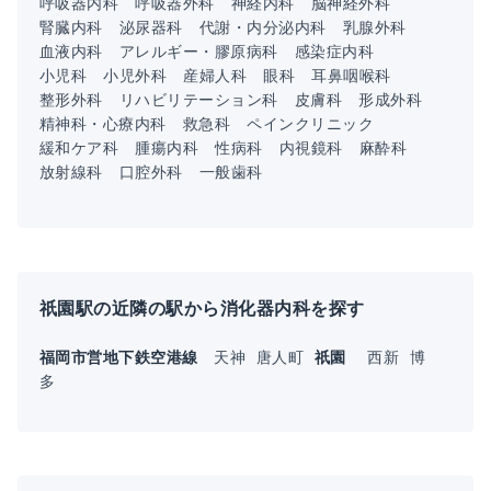
呼吸器内科
呼吸器外科
神経内科
脳神経外科
腎臓内科
泌尿器科
代謝・内分泌内科
乳腺外科
血液内科
アレルギー・膠原病科
感染症内科
小児科
小児外科
産婦人科
眼科
耳鼻咽喉科
整形外科
リハビリテーション科
皮膚科
形成外科
精神科・心療内科
救急科
ペインクリニック
緩和ケア科
腫瘍内科
性病科
内視鏡科
麻酔科
放射線科
口腔外科
一般歯科
祇園駅の近隣の駅から消化器内科を探す
福岡市営地下鉄空港線
天神
唐人町
祇園
西新
博
多