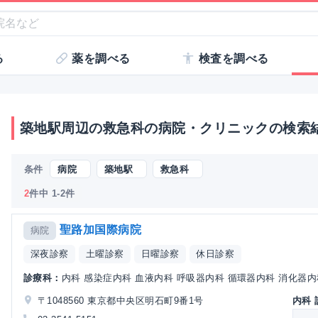
る
薬を調べる
検査を調べる
築地駅周辺の救急科の病院・クリニックの検索
条件
病院
築地駅
救急科
2
件中 1-2件
聖路加国際病院
病院
深夜診察
土曜診察
日曜診察
休日診察
診療科：
内科 感染症内科 血液内科 呼吸器内科 循環器内科 消化器内科 
〒1048560 東京都中央区明石町9番1号
内科