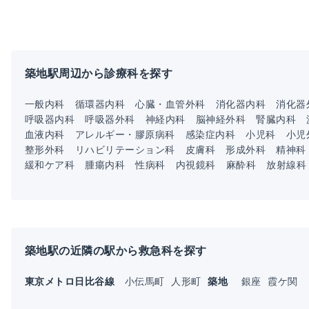
築地駅周辺から診療科を探す
一般内科
循環器内科
心臓・血管外科
消化器内科
消化器
呼吸器内科
呼吸器外科
神経内科
脳神経外科
腎臓内科
血液内科
アレルギー・膠原病科
感染症内科
小児科
小児
整形外科
リハビリテーション科
皮膚科
形成外科
精神科
緩和ケア科
腫瘍内科
性病科
内視鏡科
麻酔科
放射線科
築地駅の近隣の駅から救急科を探す
東京メトロ日比谷線
小伝馬町
人形町
築地
銀座
霞ケ関