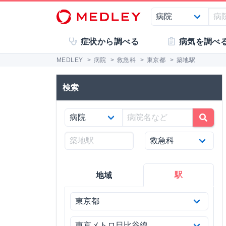
症状から調べる
病気を調べ
MEDLEY
>
病院
>
救急科
>
東京都
>
築地駅
検索
駅
地域