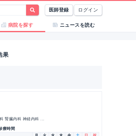
医師登録
ログイン
病院を探す
ニュースを読む
結果
腎臓内科 神経内科 ...
 診療時間
月
火
水
木
金
土
日
祝