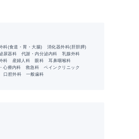
外科(食道・胃・大腸)
消化器外科(肝胆膵)
泌尿器科
代謝・内分泌内科
乳腺外科
外科
産婦人科
眼科
耳鼻咽喉科
・心療内科
救急科
ペインクリニック
口腔外科
一般歯科