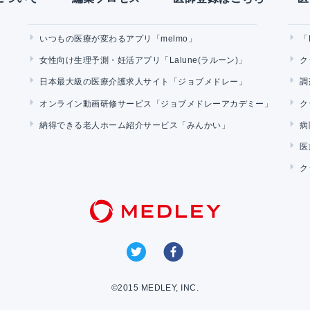
いつもの医療が変わるアプリ「melmo」
「
女性向け生理予測・妊活アプリ「Lalune(ラルーン)」
ク
日本最大級の医療介護求人サイト「ジョブメドレー」
調
オンライン動画研修サービス「ジョブメドレーアカデミー」
ク
納得できる老人ホーム紹介サービス「みんかい」
病
医
ク
©2015 MEDLEY, INC.