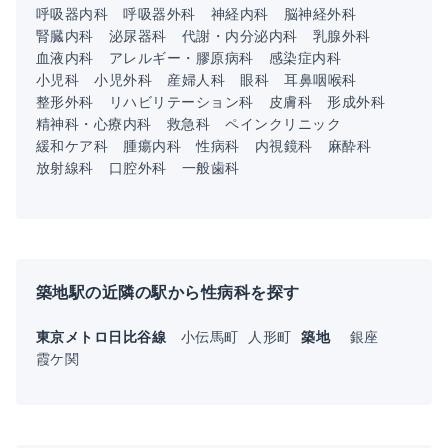
呼吸器内科
呼吸器外科
神経内科
脳神経外科
腎臓内科
泌尿器科
代謝・内分泌内科
乳腺外科
血液内科
アレルギー・膠原病科
感染症内科
小児科
小児外科
産婦人科
眼科
耳鼻咽喉科
整形外科
リハビリテーション科
皮膚科
形成外科
精神科・心療内科
救急科
ペインクリニック
緩和ケア科
腫瘍内科
性病科
内視鏡科
麻酔科
放射線科
口腔外科
一般歯科
築地駅の近隣の駅から性病科を探す
東京メトロ日比谷線
小伝馬町
人形町
築地
銀座
霞ケ関