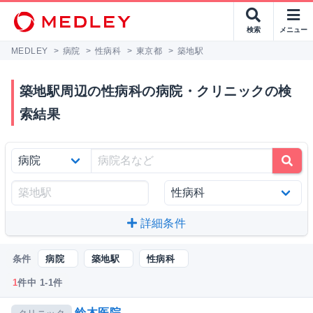
検索
メニュー
MEDLEY
>
病院
>
性病科
>
東京都
>
築地駅
築地駅周辺の性病科の病院・クリニックの検
索結果
詳細条件
条件
病院
築地駅
性病科
1
件中 1-1件
鈴木医院