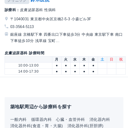
クリニック
診療科：
皮膚泌尿器科 性病科
〒1040031 東京都中央区京橋2-5-3 小森ビル3F
03-3564-5113
銀座線 京橋駅下車 四番出口下車徒歩3分 中央線 東京駅下車 南口
下車徒歩10分 浅草線 宝町...
皮膚泌尿器科 診療時間
月
火
水
木
金
土
日
祝
10:00-13:00
●
●
●
●
●
14:00-17:30
●
●
●
●
●
築地駅周辺から診療科を探す
一般内科
循環器内科
心臓・血管外科
消化器内科
消化器外科(食道・胃・大腸)
消化器外科(肝胆膵)