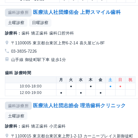
医療法人社団燦佑会 上野スマイル歯科
歯科診療所
土曜診察
日曜診察
診療科：
歯科 矯正歯科 歯科口腔外科
〒1100005 東京都台東区上野6-2-14 喜久屋ビル8F
03-3835-7226
山手線 御徒町駅下車 徒歩1分
歯科 診療時間
月
火
水
木
金
土
日
祝
10:00-18:00
●
●
●
●
12:00-19:00
●
●
●
医療法人社団志皓会 理浩歯科クリニック
歯科診療所
土曜診察
診療科：
歯科 矯正歯科 小児歯科
〒1100015 東京都台東区東上野1-2-13 カーニープレイス新御徒町