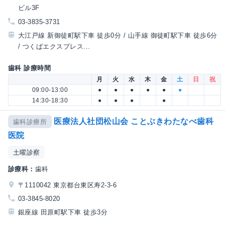
ビル3F
03-3835-3731
大江戸線 新御徒町駅下車 徒歩0分 / 山手線 御徒町駅下車 徒歩6分
/ つくばエクスプレス...
歯科 診療時間
月
火
水
木
金
土
日
祝
09:00-13:00
●
●
●
●
●
●
14:30-18:30
●
●
●
●
医療法人社団松山会 ことぶきわたなべ歯科
歯科診療所
医院
土曜診察
診療科：
歯科
〒1110042 東京都台東区寿2-3-6
03-3845-8020
銀座線 田原町駅下車 徒歩3分