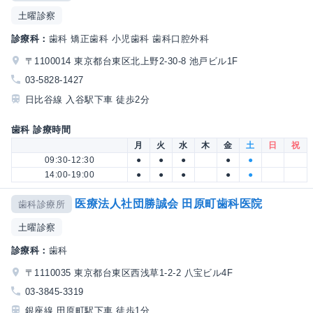
土曜診察
診療科：
歯科 矯正歯科 小児歯科 歯科口腔外科
〒1100014 東京都台東区北上野2-30-8 池戸ビル1F
03-5828-1427
日比谷線 入谷駅下車 徒歩2分
歯科 診療時間
月
火
水
木
金
土
日
祝
09:30-12:30
●
●
●
●
●
14:00-19:00
●
●
●
●
●
医療法人社団勝誠会 田原町歯科医院
歯科診療所
土曜診察
診療科：
歯科
〒1110035 東京都台東区西浅草1-2-2 八宝ビル4F
03-3845-3319
銀座線 田原町駅下車 徒歩1分