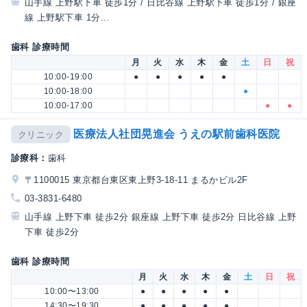
山手線 上野駅下車 徒歩1分 / 日比谷線 上野駅下車 徒歩1分 / 銀座
線 上野駅下車 1分...
歯科 診療時間
月
火
水
木
金
土
日
祝
10:00-19:00
●
●
●
●
●
10:00-18:00
●
10:00-17:00
●
●
医療法人社団晃進会 うえの駅前歯科医院
クリニック
診療科：
歯科
〒1100015 東京都台東区東上野3-18-11 まるかビル2F
03-3831-6480
山手線 上野下車 徒歩2分 銀座線 上野下車 徒歩2分 日比谷線 上野
下車 徒歩2分
歯科 診療時間
月
火
水
木
金
土
日
祝
10:00〜13:00
●
●
●
●
●
14:30〜19:30
●
●
●
●
●