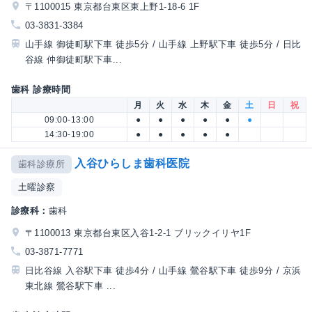
〒1100015 東京都台東区東上野1-18-6 1F
03-3831-3384
山手線 御徒町駅下車 徒歩5分 / 山手線 上野駅下車 徒歩5分 / 日比
谷線 仲御徒町駅下車...
歯科 診療時間
月
火
水
木
金
土
日
祝
09:00-13:00
●
●
●
●
●
●
14:30-19:00
●
●
●
●
●
入谷ひらしま歯科医院
歯科診療所
土曜診察
診療科：
歯科
〒1100013 東京都台東区入谷1-2-1 ブリックイリヤ1F
03-3871-7771
日比谷線 入谷駅下車 徒歩4分 / 山手線 鶯谷駅下車 徒歩9分 / 京浜
東北線 鶯谷駅下車 ...