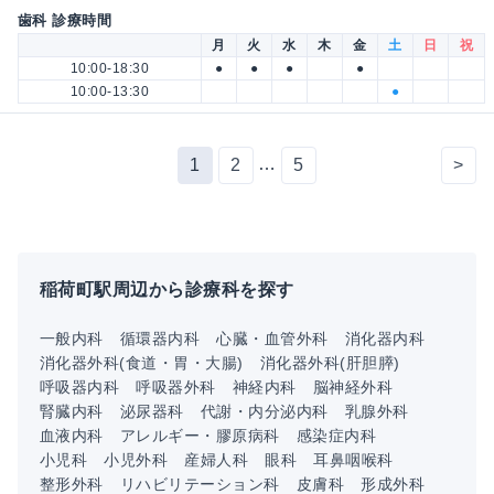
歯科 診療時間
月
火
水
木
金
土
日
祝
10:00-18:30
●
●
●
●
10:00-13:30
●
…
1
2
5
>
稲荷町駅周辺から診療科を探す
一般内科
循環器内科
心臓・血管外科
消化器内科
消化器外科(食道・胃・大腸)
消化器外科(肝胆膵)
呼吸器内科
呼吸器外科
神経内科
脳神経外科
腎臓内科
泌尿器科
代謝・内分泌内科
乳腺外科
血液内科
アレルギー・膠原病科
感染症内科
小児科
小児外科
産婦人科
眼科
耳鼻咽喉科
整形外科
リハビリテーション科
皮膚科
形成外科