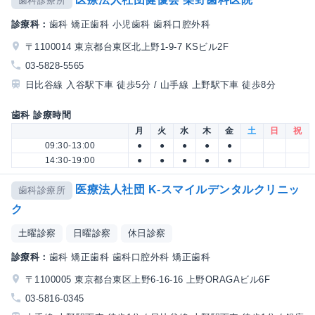
歯科診療所
診療科：
歯科 矯正歯科 小児歯科 歯科口腔外科
〒1100014 東京都台東区北上野1-9-7 KSビル2F
03-5828-5565
日比谷線 入谷駅下車 徒歩5分 / 山手線 上野駅下車 徒歩8分
歯科 診療時間
月
火
水
木
金
土
日
祝
09:30-13:00
●
●
●
●
●
14:30-19:00
●
●
●
●
●
医療法人社団 K-スマイルデンタルクリニッ
歯科診療所
ク
土曜診察
日曜診察
休日診察
診療科：
歯科 矯正歯科 歯科口腔外科 矯正歯科
〒1100005 東京都台東区上野6-16-16 上野ORAGAビル6F
03-5816-0345