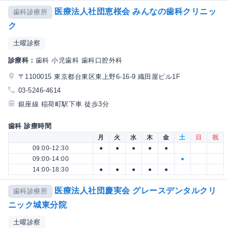
医療法人社団恵桜会 みんなの歯科クリニッ
歯科診療所
ク
土曜診察
診療科：
歯科 小児歯科 歯科口腔外科
〒1100015 東京都台東区東上野6-16-9 織田屋ビル1F
03-5246-4614
銀座線 稲荷町駅下車 徒歩3分
歯科 診療時間
月
火
水
木
金
土
日
祝
09:00-12:30
●
●
●
●
●
09:00-14:00
●
14:00-18:30
●
●
●
●
●
医療法人社団慶実会 グレースデンタルクリ
歯科診療所
ニック城東分院
土曜診察