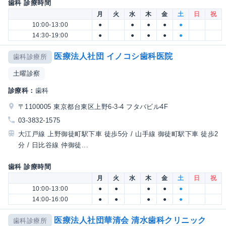
歯科 診療時間
月
火
水
木
金
土
日
祝
10:00-13:00
●
●
●
●
●
14:30-19:00
●
●
●
●
●
医療法人社団 イノコシ歯科医院
歯科診療所
土曜診察
診療科：
歯科
〒1100005 東京都台東区上野6-3-4 フタバビル4F
03-3832-1575
大江戸線 上野御徒町駅下車 徒歩5分 / 山手線 御徒町駅下車 徒歩2
分 / 日比谷線 仲御徒...
歯科 診療時間
月
火
水
木
金
土
日
祝
10:00-13:00
●
●
●
●
●
14:00-16:00
●
●
●
●
●
医療法人社団華清会 清水歯科クリニック
歯科診療所