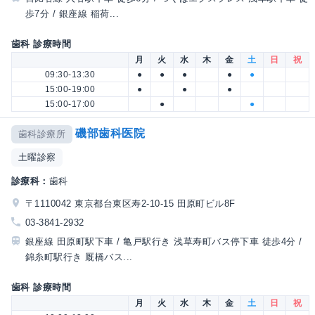
歩7分 / 銀座線 稲荷...
歯科 診療時間
月
火
水
木
金
土
日
祝
09:30-13:30
●
●
●
●
●
15:00-19:00
●
●
●
15:00-17:00
●
●
磯部歯科医院
歯科診療所
土曜診察
診療科：
歯科
〒1110042 東京都台東区寿2-10-15 田原町ビル8F
03-3841-2932
銀座線 田原町駅下車 / 亀戸駅行き 浅草寿町バス停下車 徒歩4分 /
錦糸町駅行き 厩橋バス...
歯科 診療時間
月
火
水
木
金
土
日
祝