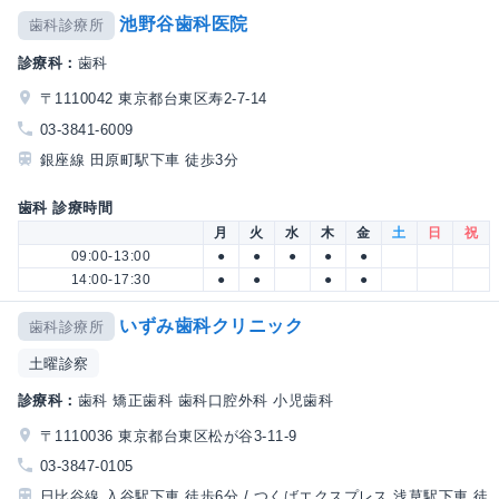
池野谷歯科医院
歯科診療所
診療科：
歯科
〒1110042 東京都台東区寿2-7-14
03-3841-6009
銀座線 田原町駅下車 徒歩3分
歯科 診療時間
月
火
水
木
金
土
日
祝
09:00-13:00
●
●
●
●
●
14:00-17:30
●
●
●
●
いずみ歯科クリニック
歯科診療所
土曜診察
診療科：
歯科 矯正歯科 歯科口腔外科 小児歯科
〒1110036 東京都台東区松が谷3-11-9
03-3847-0105
日比谷線 入谷駅下車 徒歩6分 / つくばエクスプレス 浅草駅下車 徒