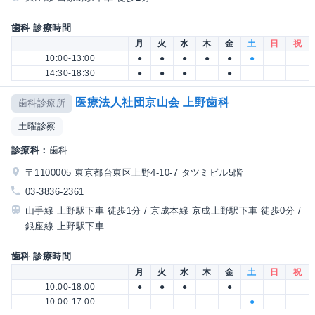
歯科 診療時間
月
火
水
木
金
土
日
祝
10:00-13:00
●
●
●
●
●
●
14:30-18:30
●
●
●
●
医療法人社団京山会 上野歯科
歯科診療所
土曜診察
診療科：
歯科
〒1100005 東京都台東区上野4-10-7 タツミビル5階
03-3836-2361
山手線 上野駅下車 徒歩1分 / 京成本線 京成上野駅下車 徒歩0分 /
銀座線 上野駅下車 ...
歯科 診療時間
月
火
水
木
金
土
日
祝
10:00-18:00
●
●
●
●
10:00-17:00
●