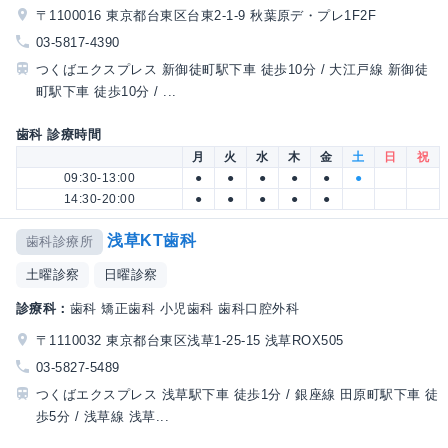
〒1100016 東京都台東区台東2-1-9 秋葉原デ・プレ1F2F
03-5817-4390
つくばエクスプレス 新御徒町駅下車 徒歩10分 / 大江戸線 新御徒
町駅下車 徒歩10分 / ...
歯科 診療時間
月
火
水
木
金
土
日
祝
09:30-13:00
●
●
●
●
●
●
14:30-20:00
●
●
●
●
●
浅草KT歯科
歯科診療所
土曜診察
日曜診察
診療科：
歯科 矯正歯科 小児歯科 歯科口腔外科
〒1110032 東京都台東区浅草1-25-15 浅草ROX505
03-5827-5489
つくばエクスプレス 浅草駅下車 徒歩1分 / 銀座線 田原町駅下車 徒
歩5分 / 浅草線 浅草...