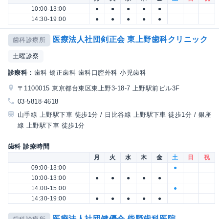
10:00-13:00
●
●
●
●
●
14:30-19:00
●
●
●
●
●
医療法人社団剣正会 東上野歯科クリニック
歯科診療所
土曜診察
診療科：
歯科 矯正歯科 歯科口腔外科 小児歯科
〒1100015 東京都台東区東上野3-18-7 上野駅前ビル3F
03-5818-4618
山手線 上野駅下車 徒歩1分 / 日比谷線 上野駅下車 徒歩1分 / 銀座
線 上野駅下車 徒歩1分
歯科 診療時間
月
火
水
木
金
土
日
祝
09:00-13:00
●
10:00-13:00
●
●
●
●
●
14:00-15:00
●
14:30-19:00
●
●
●
●
●
医療法人社団健優会 柴野歯科医院