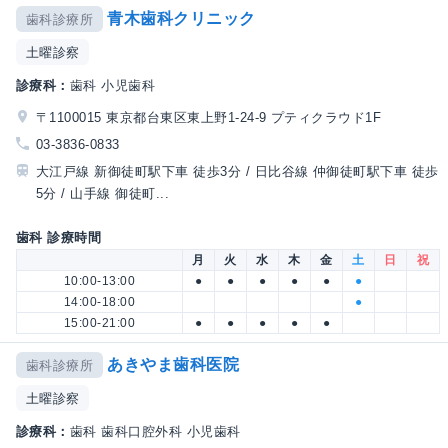
青木歯科クリニック
歯科診療所
土曜診察
診療科：
歯科 小児歯科
〒1100015 東京都台東区東上野1-24-9 プティクラウド1F
03-3836-0833
大江戸線 新御徒町駅下車 徒歩3分 / 日比谷線 仲御徒町駅下車 徒歩
5分 / 山手線 御徒町...
歯科 診療時間
月
火
水
木
金
土
日
祝
10:00-13:00
●
●
●
●
●
●
14:00-18:00
●
15:00-21:00
●
●
●
●
●
あきやま歯科医院
歯科診療所
土曜診察
診療科：
歯科 歯科口腔外科 小児歯科