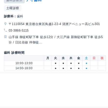
歯科診療所
土曜診察
診療科：
歯科
〒1110054 東京都台東区鳥越1-22-4 清洲アベニュー高ビル301
03-3866-5115
山手線 御徒町駅下車 徒歩12分 / 大江戸線 新御徒町駅下車 徒歩5
分 / 日比谷線 仲御徒...
歯科 診療時間
月
火
水
木
金
土
日
祝
10:00-13:00
●
●
●
●
●
14:00-18:00
●
●
●
●
●