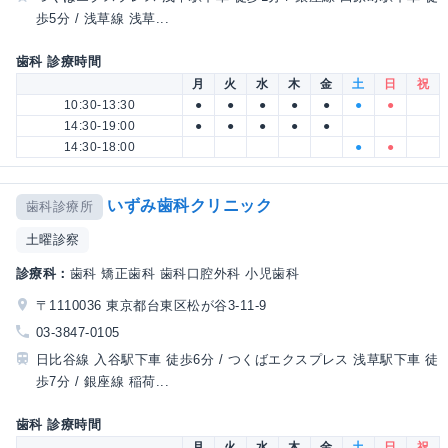
歩5分 / 浅草線 浅草...
歯科 診療時間
月
火
水
木
金
土
日
祝
10:30-13:30
●
●
●
●
●
●
●
14:30-19:00
●
●
●
●
●
14:30-18:00
●
●
いずみ歯科クリニック
歯科診療所
土曜診察
診療科：
歯科 矯正歯科 歯科口腔外科 小児歯科
〒1110036 東京都台東区松が谷3-11-9
03-3847-0105
日比谷線 入谷駅下車 徒歩6分 / つくばエクスプレス 浅草駅下車 徒
歩7分 / 銀座線 稲荷...
歯科 診療時間
月
火
水
木
金
土
日
祝