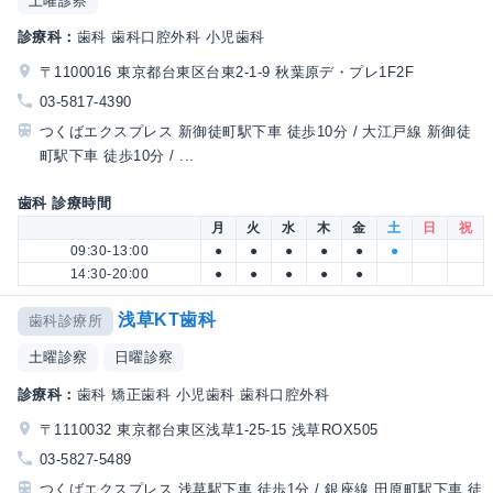
土曜診察
診療科：
歯科 歯科口腔外科 小児歯科
〒1100016 東京都台東区台東2-1-9 秋葉原デ・プレ1F2F
03-5817-4390
つくばエクスプレス 新御徒町駅下車 徒歩10分 / 大江戸線 新御徒
町駅下車 徒歩10分 / ...
歯科 診療時間
月
火
水
木
金
土
日
祝
09:30-13:00
●
●
●
●
●
●
14:30-20:00
●
●
●
●
●
浅草KT歯科
歯科診療所
土曜診察
日曜診察
診療科：
歯科 矯正歯科 小児歯科 歯科口腔外科
〒1110032 東京都台東区浅草1-25-15 浅草ROX505
03-5827-5489
つくばエクスプレス 浅草駅下車 徒歩1分 / 銀座線 田原町駅下車 徒