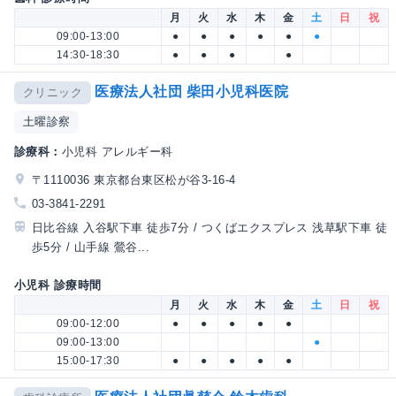
月
火
水
木
金
土
日
祝
09:00-13:00
●
●
●
●
●
●
14:30-18:30
●
●
●
●
医療法人社団 柴田小児科医院
クリニック
土曜診察
診療科：
小児科 アレルギー科
〒1110036 東京都台東区松が谷3-16-4
03-3841-2291
日比谷線 入谷駅下車 徒歩7分 / つくばエクスプレス 浅草駅下車 徒
歩5分 / 山手線 鶯谷...
小児科 診療時間
月
火
水
木
金
土
日
祝
09:00-12:00
●
●
●
●
●
09:00-13:00
●
15:00-17:30
●
●
●
●
●