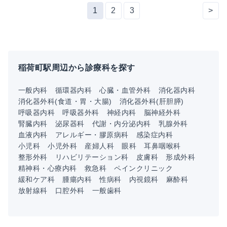
1
2
3
>
稲荷町駅周辺から診療科を探す
一般内科
循環器内科
心臓・血管外科
消化器内科
消化器外科(食道・胃・大腸)
消化器外科(肝胆膵)
呼吸器内科
呼吸器外科
神経内科
脳神経外科
腎臓内科
泌尿器科
代謝・内分泌内科
乳腺外科
血液内科
アレルギー・膠原病科
感染症内科
小児科
小児外科
産婦人科
眼科
耳鼻咽喉科
整形外科
リハビリテーション科
皮膚科
形成外科
精神科・心療内科
救急科
ペインクリニック
緩和ケア科
腫瘍内科
性病科
内視鏡科
麻酔科
放射線科
口腔外科
一般歯科