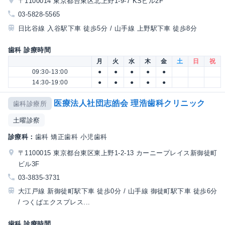
〒1100014 東京都台東区北上野1-9-7 KSビル2F
03-5828-5565
日比谷線 入谷駅下車 徒歩5分 / 山手線 上野駅下車 徒歩8分
歯科 診療時間
月
火
水
木
金
土
日
祝
09:30-13:00
●
●
●
●
●
14:30-19:00
●
●
●
●
●
医療法人社団志皓会 理浩歯科クリニック
歯科診療所
土曜診察
診療科：
歯科 矯正歯科 小児歯科
〒1100015 東京都台東区東上野1-2-13 カーニープレイス新御徒町
ビル3F
03-3835-3731
大江戸線 新御徒町駅下車 徒歩0分 / 山手線 御徒町駅下車 徒歩6分
/ つくばエクスプレス...
歯科 診療時間