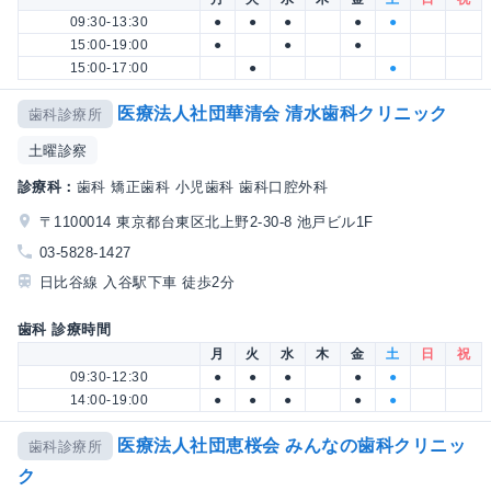
09:30-13:30
●
●
●
●
●
15:00-19:00
●
●
●
15:00-17:00
●
●
医療法人社団華清会 清水歯科クリニック
歯科診療所
土曜診察
診療科：
歯科 矯正歯科 小児歯科 歯科口腔外科
〒1100014 東京都台東区北上野2-30-8 池戸ビル1F
03-5828-1427
日比谷線 入谷駅下車 徒歩2分
歯科 診療時間
月
火
水
木
金
土
日
祝
09:30-12:30
●
●
●
●
●
14:00-19:00
●
●
●
●
●
医療法人社団恵桜会 みんなの歯科クリニッ
歯科診療所
ク