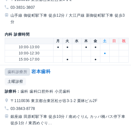
03-3831-3807
山手線 御徒町駅下車 徒歩12分 / 大江戸線 新御徒町駅下車 徒歩3
分
内科 診療時間
月
火
水
木
金
土
日
祝
10:00-13:00
●
●
●
●
10:00-12:30
●
15:00-17:00
●
●
岩本歯科
歯科診療所
土曜診察
診療科：
歯科 歯科口腔外科 小児歯科
〒1110036 東京都台東区松が谷3-1-2 栗林ビル2F
03-3843-8778
銀座線 田原町駅下車 徒歩10分 / 南めぐりん カッパ橋バス停下車
徒歩1分 / 東西めぐり...