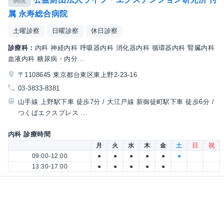
病院
属 永寿総合病院
土曜診察
日曜診察
休日診察
診療科：
内科 神経内科 呼吸器内科 消化器内科 循環器内科 腎臓内科
血液内科 糖尿病・内分...
〒1108645 東京都台東区東上野2-23-16
03-3833-8381
山手線 上野駅下車 徒歩7分 / 大江戸線 新御徒町駅下車 徒歩6分 /
つくばエクスプレス ...
内科 診療時間
月
火
水
木
金
土
日
祝
09:00-12:00
●
●
●
●
●
●
13:30-17:00
●
●
●
●
●