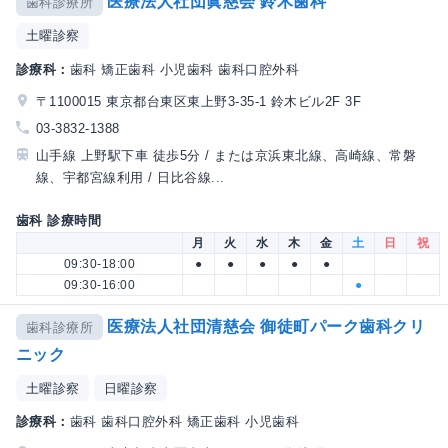
医療法人社団眞慈会 鈴木歯科
歯科診療所
土曜診察
診療科：
歯科 矯正歯科 小児歯科 歯科口腔外科
〒1100015 東京都台東区東上野3-35-1 鈴木ビル2F 3F
03-3832-1388
山手線 上野駅下車 徒歩5分 / または京浜東北線、高崎線、常磐
線、宇都宮線利用 / 日比谷線...
歯科 診療時間
月
火
水
木
金
土
日
祝
09:30-18:00
●
●
●
●
●
09:30-16:00
●
医療法人社団清慈会 御徒町パーク歯科クリ
歯科診療所
ニック
土曜診察
日曜診察
診療科：
歯科 歯科口腔外科 矯正歯科 小児歯科