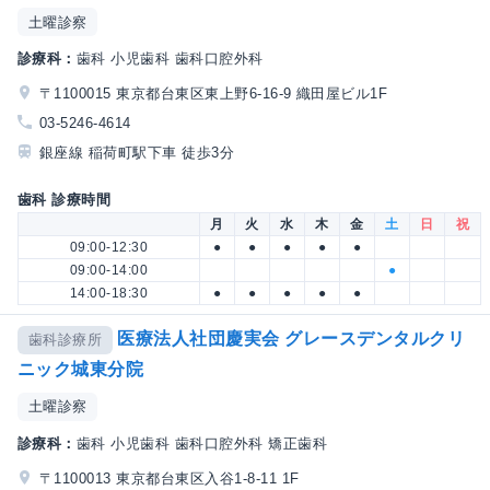
土曜診察
診療科：
歯科 小児歯科 歯科口腔外科
〒1100015 東京都台東区東上野6-16-9 織田屋ビル1F
03-5246-4614
銀座線 稲荷町駅下車 徒歩3分
歯科 診療時間
月
火
水
木
金
土
日
祝
09:00-12:30
●
●
●
●
●
09:00-14:00
●
14:00-18:30
●
●
●
●
●
医療法人社団慶実会 グレースデンタルクリ
歯科診療所
ニック城東分院
土曜診察
診療科：
歯科 小児歯科 歯科口腔外科 矯正歯科
〒1100013 東京都台東区入谷1-8-11 1F