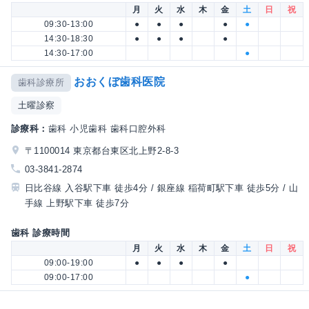
月
火
水
木
金
土
日
祝
09:30-13:00
●
●
●
●
●
14:30-18:30
●
●
●
●
14:30-17:00
●
おおくぼ歯科医院
歯科診療所
土曜診察
診療科：
歯科 小児歯科 歯科口腔外科
〒1100014 東京都台東区北上野2-8-3
03-3841-2874
日比谷線 入谷駅下車 徒歩4分 / 銀座線 稲荷町駅下車 徒歩5分 / 山
手線 上野駅下車 徒歩7分
歯科 診療時間
月
火
水
木
金
土
日
祝
09:00-19:00
●
●
●
●
09:00-17:00
●