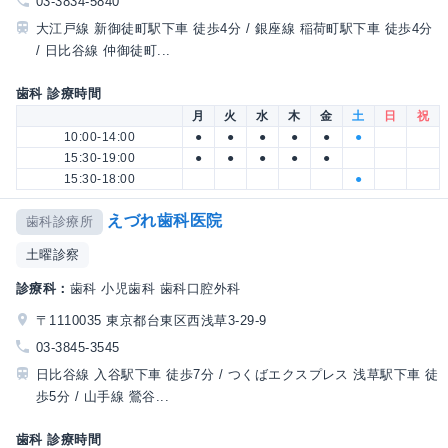
03-3834-5840
大江戸線 新御徒町駅下車 徒歩4分 / 銀座線 稲荷町駅下車 徒歩4分
/ 日比谷線 仲御徒町...
歯科 診療時間
月
火
水
木
金
土
日
祝
10:00-14:00
●
●
●
●
●
●
15:30-19:00
●
●
●
●
●
15:30-18:00
●
えづれ歯科医院
歯科診療所
土曜診察
診療科：
歯科 小児歯科 歯科口腔外科
〒1110035 東京都台東区西浅草3-29-9
03-3845-3545
日比谷線 入谷駅下車 徒歩7分 / つくばエクスプレス 浅草駅下車 徒
歩5分 / 山手線 鶯谷...
歯科 診療時間