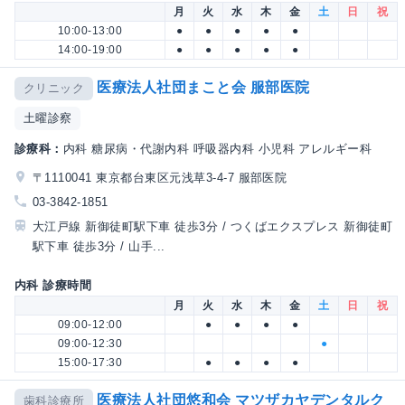
月
火
水
木
金
土
日
祝
10:00-13:00
●
●
●
●
●
14:00-19:00
●
●
●
●
●
医療法人社団まこと会 服部医院
クリニック
土曜診察
診療科：
内科 糖尿病・代謝内科 呼吸器内科 小児科 アレルギー科
〒1110041 東京都台東区元浅草3-4-7 服部医院
03-3842-1851
大江戸線 新御徒町駅下車 徒歩3分 / つくばエクスプレス 新御徒町
駅下車 徒歩3分 / 山手...
内科 診療時間
月
火
水
木
金
土
日
祝
09:00-12:00
●
●
●
●
09:00-12:30
●
15:00-17:30
●
●
●
●
医療法人社団悠和会 マツザカヤデンタルク
歯科診療所