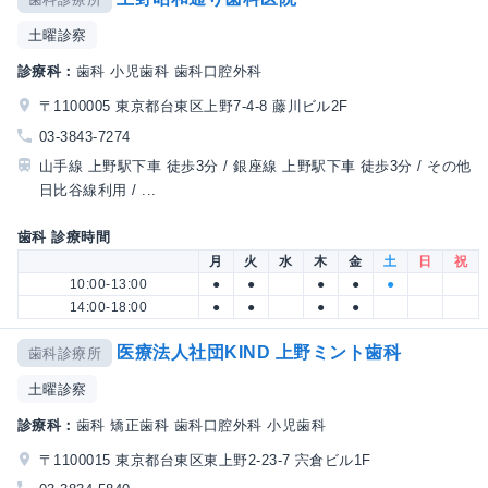
土曜診察
診療科：
歯科 小児歯科 歯科口腔外科
〒1100005 東京都台東区上野7-4-8 藤川ビル2F
03-3843-7274
山手線 上野駅下車 徒歩3分 / 銀座線 上野駅下車 徒歩3分 / その他
日比谷線利用 / ...
歯科 診療時間
月
火
水
木
金
土
日
祝
10:00-13:00
●
●
●
●
●
14:00-18:00
●
●
●
●
医療法人社団KIND 上野ミント歯科
歯科診療所
土曜診察
診療科：
歯科 矯正歯科 歯科口腔外科 小児歯科
〒1100015 東京都台東区東上野2-23-7 宍倉ビル1F