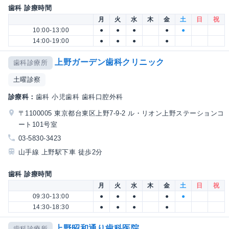
歯科 診療時間
月
火
水
木
金
土
日
祝
10:00-13:00
●
●
●
●
●
14:00-19:00
●
●
●
●
上野ガーデン歯科クリニック
歯科診療所
土曜診察
診療科：
歯科 小児歯科 歯科口腔外科
〒1100005 東京都台東区上野7-9-2 ル・リオン上野ステーションコ
ート101号室
03-5830-3423
山手線 上野駅下車 徒歩2分
歯科 診療時間
月
火
水
木
金
土
日
祝
09:30-13:00
●
●
●
●
●
14:30-18:30
●
●
●
●
上野昭和通り歯科医院
歯科診療所