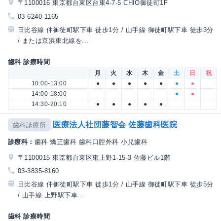
〒1100016 東京都台東区台東4-7-5 CHIO御徒町1F
03-6240-1165
日比谷線 仲御徒町駅下車 徒歩1分 / 山手線 御徒町駅下車 徒歩3分
/ または京浜東北線を...
歯科 診療時間
月
火
水
木
金
土
日
祝
10:00-13:00
●
●
●
●
●
●
●
14:00-18:00
●
●
14:30-20:10
●
●
●
●
●
医療法人社団藤智会 佐藤歯科医院
歯科診療所
診療科：
歯科 矯正歯科 歯科口腔外科 小児歯科
〒1100015 東京都台東区東上野1-15-3 佐藤ビル1階
03-3835-8160
日比谷線 仲御徒町駅下車 徒歩1分 / 山手線 御徒町駅下車 徒歩5分
/ 山手線 上野駅下車...
歯科 診療時間