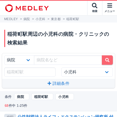
検索
メニュー
MEDLEY
>
病院
>
小児科
>
東京都
>
稲荷町駅
稲荷町駅周辺の小児科の病院・クリニックの
検索結果
詳細条件
条件
病院
稲荷町駅
小児科
68
件中 1-25件
公益財団法人ライフ・エクステンション研究所 付