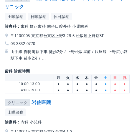
リニック
土曜診察
日曜診察
休日診察
診療科：
歯科 矯正歯科 歯科口腔外科 小児歯科
〒1100005 東京都台東区上野3-29-5 松坂屋上野店8F
03-3832-0770
山手線 御徒町駅下車 徒歩2分 / 上野松坂屋前 / 銀座線 上野広小路
駅下車 徒歩2分 / ...
歯科 診療時間
月
火
水
木
金
土
日
祝
10:00-13:00
●
●
●
●
●
●
●
●
14:00-19:00
●
●
●
●
●
●
●
●
岩佐医院
クリニック
土曜診察
診療科：
内科 小児科
〒1100015 東京都台東区台東4-1-2