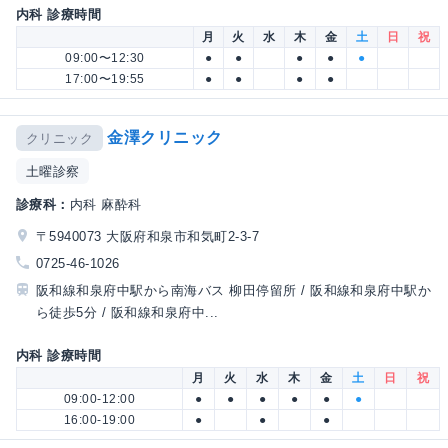
内科 診療時間
月
火
水
木
金
土
日
祝
09:00〜12:30
●
●
●
●
●
17:00〜19:55
●
●
●
●
金澤クリニック
クリニック
土曜診察
診療科：
内科 麻酔科
〒5940073 大阪府和泉市和気町2-3-7
0725-46-1026
阪和線和泉府中駅から南海バス 柳田停留所 / 阪和線和泉府中駅か
ら徒歩5分 / 阪和線和泉府中...
内科 診療時間
月
火
水
木
金
土
日
祝
09:00-12:00
●
●
●
●
●
●
16:00-19:00
●
●
●