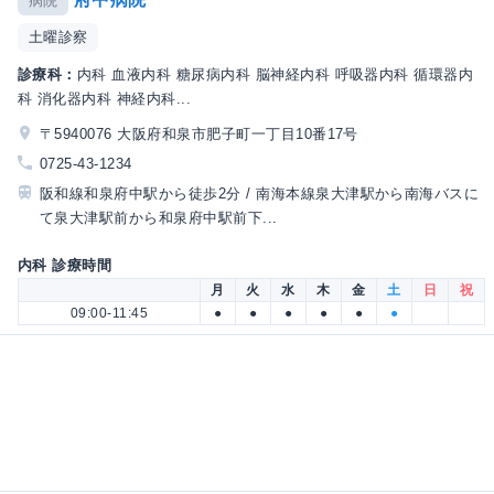
病院
土曜診察
診療科：
内科 血液内科 糖尿病内科 脳神経内科 呼吸器内科 循環器内
科 消化器内科 神経内科...
〒5940076 大阪府和泉市肥子町一丁目10番17号
0725-43-1234
阪和線和泉府中駅から徒歩2分 / 南海本線泉大津駅から南海バスに
て泉大津駅前から和泉府中駅前下...
内科 診療時間
月
火
水
木
金
土
日
祝
09:00-11:45
●
●
●
●
●
●