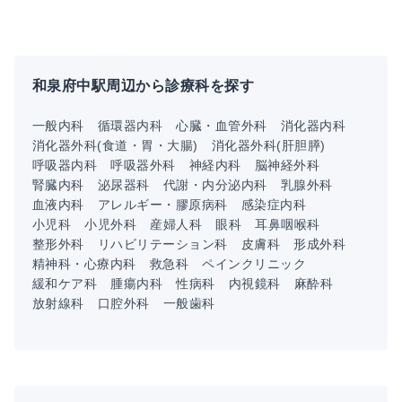
和泉府中駅周辺から診療科を探す
一般内科
循環器内科
心臓・血管外科
消化器内科
消化器外科(食道・胃・大腸)
消化器外科(肝胆膵)
呼吸器内科
呼吸器外科
神経内科
脳神経外科
腎臓内科
泌尿器科
代謝・内分泌内科
乳腺外科
血液内科
アレルギー・膠原病科
感染症内科
小児科
小児外科
産婦人科
眼科
耳鼻咽喉科
整形外科
リハビリテーション科
皮膚科
形成外科
精神科・心療内科
救急科
ペインクリニック
緩和ケア科
腫瘍内科
性病科
内視鏡科
麻酔科
放射線科
口腔外科
一般歯科