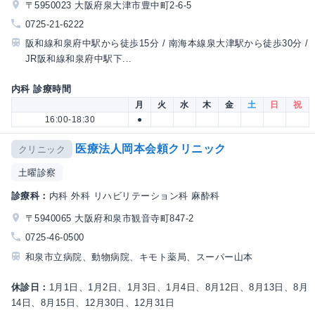
〒5950023 大阪府泉大津市豊中町2-6-5
0725-21-6222
阪和線和泉府中駅から徒歩15分 / 南海本線泉大津駅から徒歩30分 /
JR阪和線和泉府中駅下...
内科 診療時間
月
火
水
木
金
土
日
祝
16:00-18:30
●
医療法人岡本会頼クリニック
クリニック
土曜診察
診療科：
内科 外科 リハビリテーション科 麻酔科
〒5940065 大阪府和泉市観音寺町847-2
0725-46-0500
和泉市立病院、動物病院、キモト薬局、スーパー山本
休診日：
1月1日、1月2日、1月3日、1月4日、8月12日、8月13日、8月
14日、8月15日、12月30日、12月31日