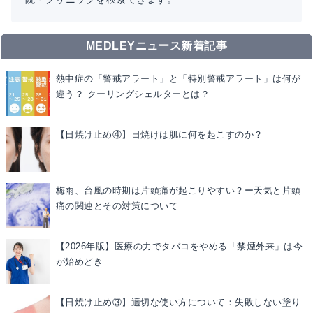
MEDLEYニュース新着記事
熱中症の「警戒アラート」と「特別警戒アラート」は何が
違う？ クーリングシェルターとは？
【日焼け止め④】日焼けは肌に何を起こすのか？
梅雨、台風の時期は片頭痛が起こりやすい？ー天気と片頭
痛の関連とその対策について
【2026年版】医療の力でタバコをやめる「禁煙外来」は今
が始めどき
【日焼け止め③】適切な使い方について：失敗しない塗り