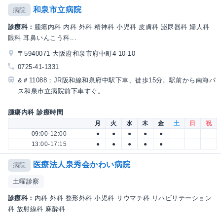
和泉市立病院
病院
診療科：
腫瘍内科 内科 外科 精神科 小児科 皮膚科 泌尿器科 婦人科
眼科 耳鼻いんこう科...
〒5940071 大阪府和泉市府中町4-10-10
0725-41-1331
&＃11088；JR阪和線和泉府中駅下車、徒歩15分。駅前から南海バ
ス和泉市立病院前下車すぐ。...
腫瘍内科 診療時間
月
火
水
木
金
土
日
祝
09:00-12:00
●
●
●
●
●
13:00-17:15
●
●
●
●
●
医療法人泉秀会かわい病院
病院
土曜診察
診療科：
内科 外科 整形外科 小児科 リウマチ科 リハビリテーション
科 放射線科 麻酔科