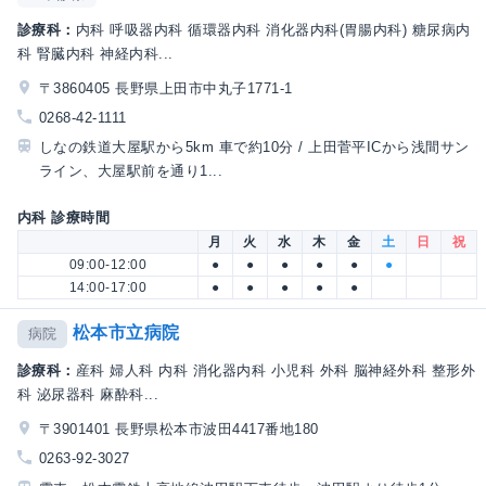
診療科：
内科 呼吸器内科 循環器内科 消化器内科(胃腸内科) 糖尿病内
科 腎臓内科 神経内科...
〒3860405 長野県上田市中丸子1771-1
0268-42-1111
しなの鉄道大屋駅から5km 車で約10分 / 上田菅平ICから浅間サン
ライン、大屋駅前を通り1...
内科 診療時間
月
火
水
木
金
土
日
祝
09:00-12:00
●
●
●
●
●
●
14:00-17:00
●
●
●
●
●
松本市立病院
病院
診療科：
産科 婦人科 内科 消化器内科 小児科 外科 脳神経外科 整形外
科 泌尿器科 麻酔科...
〒3901401 長野県松本市波田4417番地180
0263-92-3027