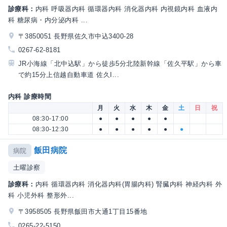
診療科：
内科 呼吸器内科 循環器内科 消化器内科 内視鏡内科 血液内
科 糖尿病・内分泌内科 ...
〒3850051 長野県佐久市中込3400-28
0267-62-8181
JR小海線「北中込駅」から徒歩5分北陸新幹線「佐久平駅」から車
で約15分上信越自動車道 佐久I...
内科 診療時間
月
火
水
木
金
土
日
祝
08:30-17:00
●
●
●
●
●
08:30-12:30
●
●
●
●
●
●
飯田病院
病院
土曜診察
診療科：
内科 循環器内科 消化器内科(胃腸内科) 腎臓内科 神経内科 外
科 小児外科 整形外...
〒3958505 長野県飯田市大通1丁目15番地
0265-22-5150