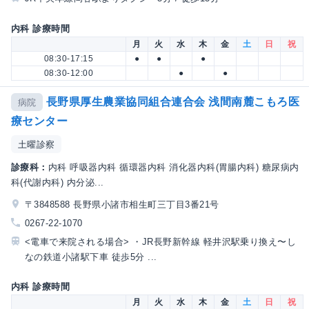
内科 診療時間
月
火
水
木
金
土
日
祝
08:30-17:15
●
●
●
08:30-12:00
●
●
長野県厚生農業協同組合連合会 浅間南麓こもろ医
病院
療センター
土曜診察
診療科：
内科 呼吸器内科 循環器内科 消化器内科(胃腸内科) 糖尿病内
科(代謝内科) 内分泌...
〒3848588 長野県小諸市相生町三丁目3番21号
0267-22-1070
<電車で来院される場合> ・JR長野新幹線 軽井沢駅乗り換え〜し
なの鉄道小諸駅下車 徒歩5分 ...
内科 診療時間
月
火
水
木
金
土
日
祝