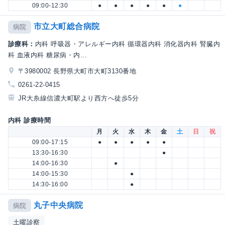
09:00-12:30
●
●
●
●
●
●
市立大町総合病院
病院
診療科：
内科 呼吸器・アレルギー内科 循環器内科 消化器内科 腎臓内
科 血液内科 糖尿病・内...
〒3980002 長野県大町市大町3130番地
0261-22-0415
JR大糸線信濃大町駅より西方へ徒歩5分
内科 診療時間
月
火
水
木
金
土
日
祝
09:00-17:15
●
●
●
●
●
13:30-16:30
●
14:00-16:30
●
14:00-15:30
●
14:30-16:00
●
丸子中央病院
病院
土曜診察