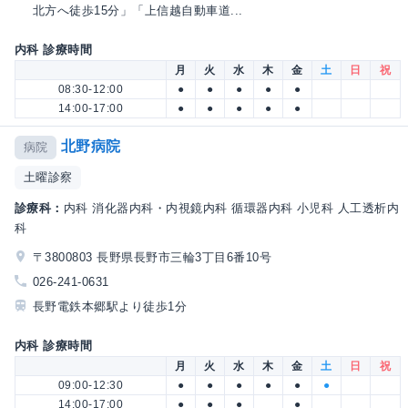
北方へ徒歩15分」「上信越自動車道...
内科 診療時間
月
火
水
木
金
土
日
祝
08:30-12:00
●
●
●
●
●
14:00-17:00
●
●
●
●
●
北野病院
病院
土曜診察
診療科：
内科 消化器内科・内視鏡内科 循環器内科 小児科 人工透析内
科
〒3800803 長野県長野市三輪3丁目6番10号
026-241-0631
長野電鉄本郷駅より徒歩1分
内科 診療時間
月
火
水
木
金
土
日
祝
09:00-12:30
●
●
●
●
●
●
14:00-17:00
●
●
●
●