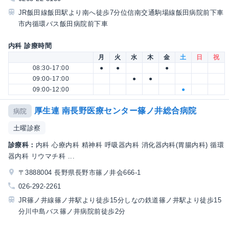
JR飯田線飯田駅より南へ徒歩7分位信南交通駒場線飯田病院前下車
市内循環バス飯田病院前下車
内科 診療時間
月
火
水
木
金
土
日
祝
08:30-17:00
●
●
●
09:00-17:00
●
●
09:00-12:00
●
厚生連 南長野医療センター篠ノ井総合病院
病院
土曜診察
診療科：
内科 心療内科 精神科 呼吸器内科 消化器内科(胃腸内科) 循環
器内科 リウマチ科 ...
〒3888004 長野県長野市篠ノ井会666-1
026-292-2261
JR篠ノ井線篠ノ井駅より徒歩15分しなの鉄道篠ノ井駅より徒歩15
分川中島バス篠ノ井病院前徒歩2分