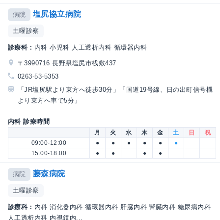
塩尻協立病院
病院
土曜診察
診療科：
内科 小児科 人工透析内科 循環器内科
〒3990716 長野県塩尻市桟敷437
0263-53-5353
「JR塩尻駅より東方へ徒歩30分」「国道19号線、日の出町信号機
より東方へ車で5分」
内科 診療時間
月
火
水
木
金
土
日
祝
09:00-12:00
●
●
●
●
●
●
15:00-18:00
●
●
●
●
藤森病院
病院
土曜診察
診療科：
内科 消化器内科 循環器内科 肝臓内科 腎臓内科 糖尿病内科
人工透析内科 内視鏡内...