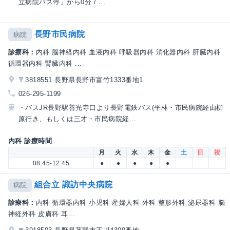
立病院バス停」から0分 / ...
長野市民病院
病院
診療科：
内科 脳神経内科 血液内科 呼吸器内科 消化器内科 肝臓内科
循環器内科 腎臓内科 ...
〒3818551 長野県長野市富竹1333番地1
026-295-1199
・バスJR長野駅善光寺口より長野電鉄バス(平林・市民病院経由柳
原行き、もしくは三才・市民病院経...
内科 診療時間
月
火
水
木
金
土
日
祝
08:45-12:45
●
●
●
●
●
組合立 諏訪中央病院
病院
診療科：
内科 循環器内科 小児科 産婦人科 外科 整形外科 泌尿器科 脳
神経外科 皮膚科 耳...