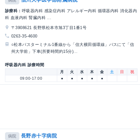
病院
診療科：
呼吸器内科 感染症内科 アレルギー内科 循環器内科 消化器内
科 血液内科 腎臓内科 ...
〒3908621 長野県松本市旭3丁目1番1号
0263-35-4600
○松本バスターミナル1番線から「信大横田循環線」バスにて「信
州大学前」下車(所要時間約15分)...
呼吸器内科 診療時間
月
火
水
木
金
土
日
祝
09:00-17:00
●
●
●
●
●
長野赤十字病院
病院