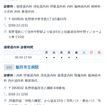
診療科：
循環器内科 消化器内科 呼吸器内科 内科 脳神経内科 精神科
小児科 外科 整形外科...
〒3838505 長野県中野市西1丁目5番63号
0269-22-2151
長野電鉄にて信州中野駅より徒歩5分上信越道信州中野インターよ
り車で10分
循環器内科 診療時間
月
火
水
木
金
土
日
祝
08:30-17:00
●
●
●
●
●
飯田市立病院
病院
診療科：
内科 呼吸器内科 消化器内科 循環器内科 腎臓内科 脳神経内
科 内分泌内科 糖尿病代...
〒3958502 長野県飯田市八幡町438番地
0265-21-1255
JR飯田線「伊那八幡駅」から徒歩15分 / 市民バス・乗合バス「市