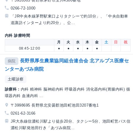
〒3918503 長野県茅野市玉川4300番地
0266-72-1000
「JR中央本線茅野駅東口よりタクシーで約10分」、「中央自動車
道諏訪インターより約20分」、公...
内科 診療時間
月
火
水
木
金
土
日
祝
08:45-12:00
●
●
●
●
●
長野県厚生農業協同組合連合会 北アルプス医療セ
病院
ンターあづみ病院
土曜診察
診療科：
内科 精神科 脳神経内科 呼吸器内科 消化器内科(胃腸内科) 循
環器内科 血液内科 ...
〒3998695 長野県北安曇郡池田町池田3207番地1
0261-62-3166
JR大糸線信濃松川駅より徒歩20分、タクシー5分、池田町営バス信
濃松川駅発池田行き「あづみ病院...