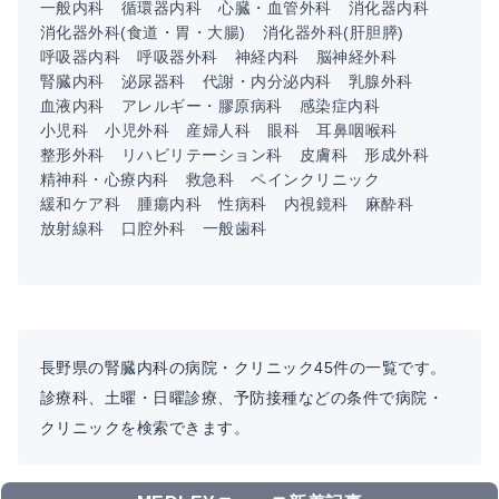
一般内科
循環器内科
心臓・血管外科
消化器内科
消化器外科(食道・胃・大腸)
消化器外科(肝胆膵)
呼吸器内科
呼吸器外科
神経内科
脳神経外科
腎臓内科
泌尿器科
代謝・内分泌内科
乳腺外科
血液内科
アレルギー・膠原病科
感染症内科
小児科
小児外科
産婦人科
眼科
耳鼻咽喉科
整形外科
リハビリテーション科
皮膚科
形成外科
精神科・心療内科
救急科
ペインクリニック
緩和ケア科
腫瘍内科
性病科
内視鏡科
麻酔科
放射線科
口腔外科
一般歯科
長野県の腎臓内科の病院・クリニック45件の一覧です。
診療科、土曜・日曜診療、予防接種などの条件で病院・
クリニックを検索できます。