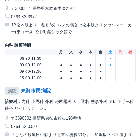
〒3900811 長野県松本市中央2-9-8
0263-33-3672
JR松本駅より、徒歩8分 バスの場合は松本駅よりタウンスニーカ
ー(東コース)で中町蔵シック館で...
内科 診療時間
月
火
水
木
金
土
日
祝
08:30-11:30
●
09:00-12:00
●
●
●
●
●
●
09:00-12:30
●
●
●
●
●
15:00-18:00
●
●
●
●
●
東御市民病院
病院
診療科：
内科 小児科 外科 泌尿器科 人工透析 整形外科 アレルギー科
眼科 リハビリテーシ...
〒3890502 長野県東御市鞍掛198番地
0268-62-0050
「しなの鉄道田中駅より北東へ徒歩30分」「加沢坂下バス停より