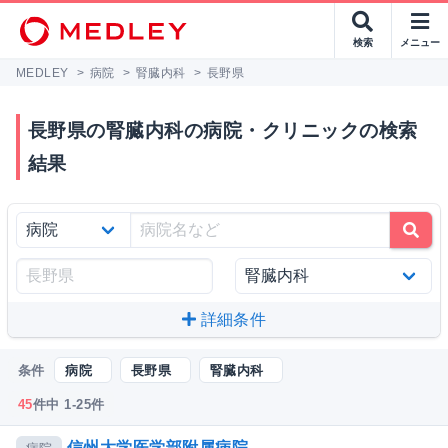
検索
メニュー
MEDLEY
>
病院
>
腎臓内科
>
長野県
長野県の腎臓内科の病院・クリニックの検索
結果
詳細条件
条件
病院
長野県
腎臓内科
45
件中 1-25件
信州大学医学部附属病院