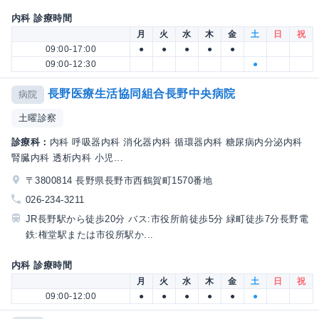
内科 診療時間
月
火
水
木
金
土
日
祝
09:00-17:00
●
●
●
●
●
09:00-12:30
●
長野医療生活協同組合長野中央病院
病院
土曜診察
診療科：
内科 呼吸器内科 消化器内科 循環器内科 糖尿病内分泌内科
腎臓内科 透析内科 小児...
〒3800814 長野県長野市西鶴賀町1570番地
026-234-3211
JR長野駅から徒歩20分 バス:市役所前徒歩5分 緑町徒歩7分長野電
鉄:権堂駅または市役所駅か...
内科 診療時間
月
火
水
木
金
土
日
祝
09:00-12:00
●
●
●
●
●
●