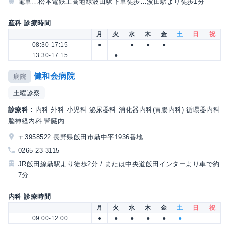
電車…松本電鉄上高地線波田駅下車徒歩…波田駅より徒歩1分
産科 診療時間
月
火
水
木
金
土
日
祝
08:30-17:15
●
●
●
●
13:30-17:15
●
健和会病院
病院
土曜診察
診療科：
内科 外科 小児科 泌尿器科 消化器内科(胃腸内科) 循環器内科
脳神経内科 腎臓内...
〒3958522 長野県飯田市鼎中平1936番地
0265-23-3115
JR飯田線鼎駅より徒歩2分 / または中央道飯田インターより車で約
7分
内科 診療時間
月
火
水
木
金
土
日
祝
09:00-12:00
●
●
●
●
●
●