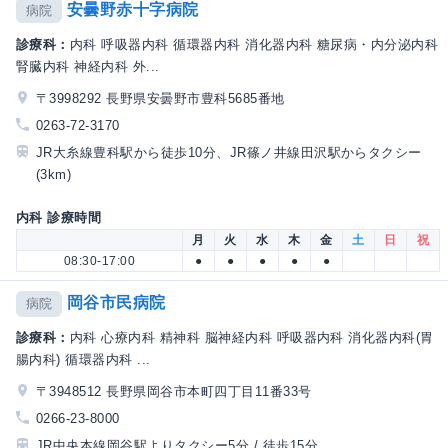
安曇野赤十字病院
病院
診療科：
内科 呼吸器内科 循環器内科 消化器内科 糖尿病・内分泌内科
腎臓内科 神経内科 外...
〒3998292 長野県安曇野市豊科5685番地
0263-72-3170
JR大糸線豊科駅から徒歩10分、JR篠ノ井線田沢駅からタクシー
(3km)
内科 診療時間
月
火
水
木
金
土
日
祝
08:30-17:00
●
●
●
●
●
岡谷市民病院
病院
診療科：
内科 心療内科 精神科 脳神経内科 呼吸器内科 消化器内科(胃
腸内科) 循環器内科 ...
〒3948512 長野県岡谷市本町四丁目11番33号
0266-23-8000
JR中央本線岡谷駅よりタクシー5分 / 徒歩15分