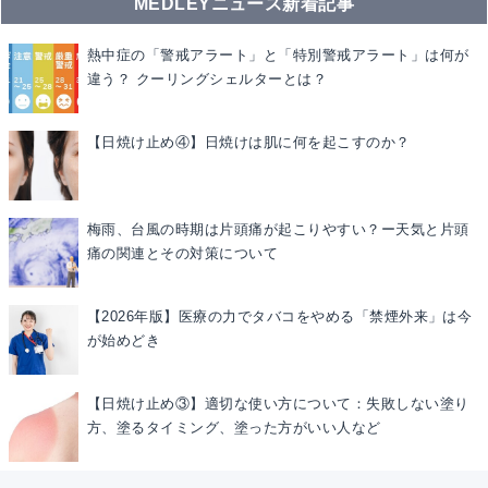
MEDLEYニュース新着記事
熱中症の「警戒アラート」と「特別警戒アラート」は何が
違う？ クーリングシェルターとは？
【日焼け止め④】日焼けは肌に何を起こすのか？
梅雨、台風の時期は片頭痛が起こりやすい？ー天気と片頭
痛の関連とその対策について
【2026年版】医療の力でタバコをやめる「禁煙外来」は今
が始めどき
【日焼け止め③】適切な使い方について：失敗しない塗り
方、塗るタイミング、塗った方がいい人など