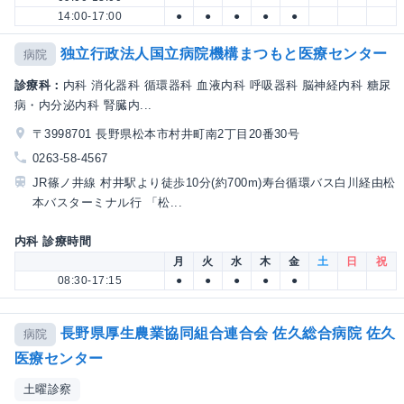
14:00-17:00
●
●
●
●
●
独立行政法人国立病院機構まつもと医療センター
病院
診療科：
内科 消化器科 循環器科 血液内科 呼吸器科 脳神経内科 糖尿
病・内分泌内科 腎臓内...
〒3998701 長野県松本市村井町南2丁目20番30号
0263-58-4567
JR篠ノ井線 村井駅より徒歩10分(約700m)寿台循環バス白川経由松
本バスターミナル行 「松...
内科 診療時間
月
火
水
木
金
土
日
祝
08:30-17:15
●
●
●
●
●
長野県厚生農業協同組合連合会 佐久総合病院 佐久
病院
医療センター
土曜診察