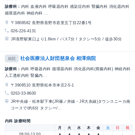
診療科：
内科 血液内科 呼吸器内科 感染症内科 腎臓内科 消化器内科
循環器内科 神経内科 ...
〒3808582 長野県長野市若里五丁目22番1号
026-226-4131
JR長野駅東口より1.8km / バス7分 / タクシー5分 / 徒歩30分
社会医療法人財団慈泉会 相澤病院
病院
診療科：
内科 呼吸器内科 循環器内科 消化器内科(胃腸内科) 神経内科
人工透析内科 腎臓内...
〒3908510 長野県松本市本庄2-5-1
0263-33-8600
JR中央線・松本駅下車(JR篠ノ井線・JR大糸線)タウンスニーカ南
コースで/約6分 タクシー/...
内科 診療時間
月
火
水
木
金
土
日
祝
09:00-13:00
●
●
●
●
●