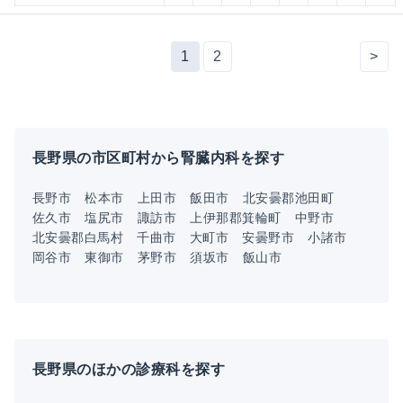
1
2
>
長野県の市区町村から腎臓内科を探す
長野市
松本市
上田市
飯田市
北安曇郡池田町
佐久市
塩尻市
諏訪市
上伊那郡箕輪町
中野市
北安曇郡白馬村
千曲市
大町市
安曇野市
小諸市
岡谷市
東御市
茅野市
須坂市
飯山市
長野県のほかの診療科を探す