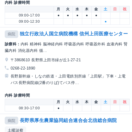
内科 診療時間
月
火
水
木
金
土
日
祝
09:00-17:00
●
●
●
●
●
09:00-12:30
●
独立行政法人国立病院機構 信州上田医療センター
病院
診療科：
内科 精神科 脳神経内科 呼吸器内科 呼吸器外科 血液内科 腎
臓内科 消化器内科 循...
〒3868610 長野県上田市緑が丘1-27-21
0268-22-1890
長野新幹線・しなの鉄道・上田電鉄別所線「上田駅」下車・上電
バス長野病院線(2番のりば)てバス停...
内科 診療時間
月
火
水
木
金
土
日
祝
08:30-17:00
●
長野県厚生農業協同組合連合会北信総合病院
病院
土曜診察