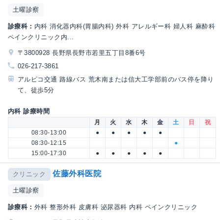
土曜診察
診療科：
内科 消化器内科(胃腸内科) 外科 アレルギー科 婦人科 麻酔科
ペインクリニック内...
〒3800928 長野県長野市若里五丁目8番6号
026-217-3861
アルピコ交通 路線バス 荒木南または信大工学部前のバス停を降り
て、徒歩5分
内科 診療時間
月
火
水
木
金
土
日
祝
08:30-13:00
●
●
●
●
●
08:30-12:15
●
15:00-17:30
●
●
●
●
●
佐藤外科医院
クリニック
土曜診察
診療科：
外科 整形外科 皮膚科 泌尿器科 内科 ペインクリニック