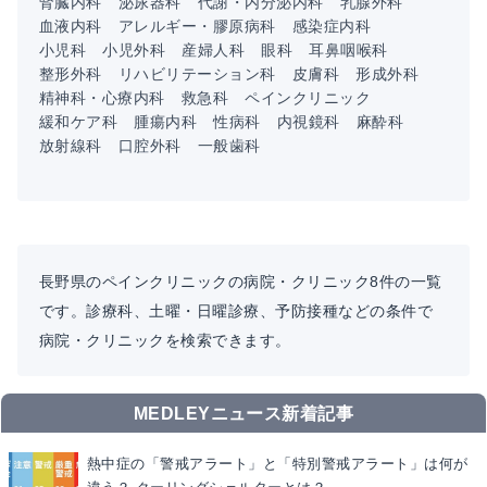
腎臓内科
泌尿器科
代謝・内分泌内科
乳腺外科
血液内科
アレルギー・膠原病科
感染症内科
小児科
小児外科
産婦人科
眼科
耳鼻咽喉科
整形外科
リハビリテーション科
皮膚科
形成外科
精神科・心療内科
救急科
ペインクリニック
緩和ケア科
腫瘍内科
性病科
内視鏡科
麻酔科
放射線科
口腔外科
一般歯科
長野県のペインクリニックの病院・クリニック8件の一覧
です。診療科、土曜・日曜診療、予防接種などの条件で
病院・クリニックを検索できます。
MEDLEYニュース新着記事
熱中症の「警戒アラート」と「特別警戒アラート」は何が