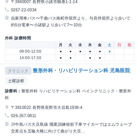
〒3840007 長野県小諸市鶴巻1-1-14
0267-22-0334
自家用車バス〜千曲バス南町停留所より、与良停留所より歩いて
約5分電車〜小諸駅より歩いて7〜10分
外科 診療時間
月
火
水
木
金
土
日
祝
09:00-12:00
●
●
●
●
●
●
14:00-17:30
●
●
●
●
整形外科・リハビリテーション科 児島医院
クリニック
土曜診察
診療科：
整形外科 リハビリテーション科 ペインクリニック・整形外
科
〒3810022 長野県長野市大豆島1938-4
026-267-0811
川中島バス大豆島線 職業訓練校前下車マイカーではエムウェーブ
交差点を五輪大橋に向けて曲がり大豆...