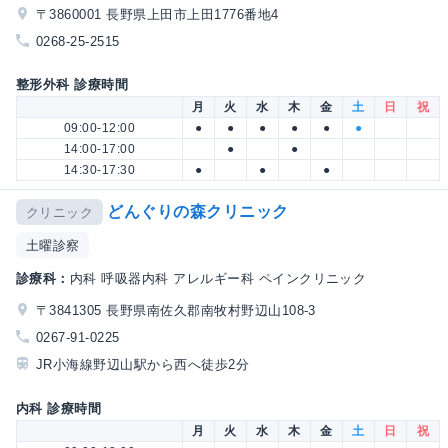
〒3860001 長野県上田市上田1776番地4
0268-25-2515
整形外科 診療時間
月
火
水
木
金
土
日
祝
09:00-12:00
●
●
●
●
●
●
14:00-17:00
●
●
14:30-17:30
●
●
●
どんぐりの森クリニック
クリニック
土曜診察
診療科：
内科 呼吸器内科 アレルギー科 ペインクリニック
〒3841305 長野県南佐久郡南牧村野辺山108-3
0267-91-0225
JR小海線野辺山駅から西へ徒歩2分
内科 診療時間
月
火
水
木
金
土
日
祝