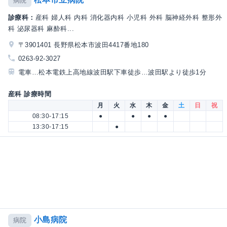
病院
診療科：
産科 婦人科 内科 消化器内科 小児科 外科 脳神経外科 整形外
科 泌尿器科 麻酔科...
〒3901401 長野県松本市波田4417番地180
0263-92-3027
電車…松本電鉄上高地線波田駅下車徒歩…波田駅より徒歩1分
産科 診療時間
月
火
水
木
金
土
日
祝
08:30-17:15
●
●
●
●
13:30-17:15
●
小島病院
病院