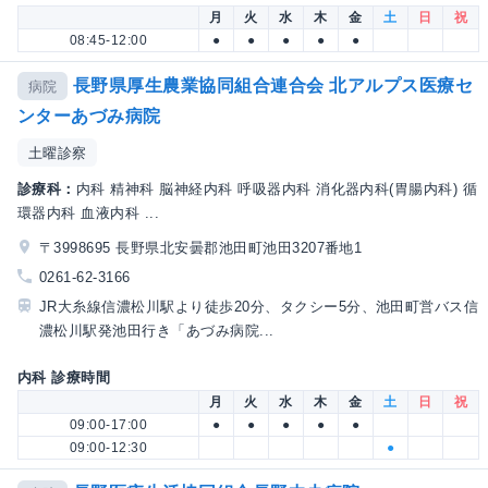
月
火
水
木
金
土
日
祝
08:45-12:00
●
●
●
●
●
長野県厚生農業協同組合連合会 北アルプス医療セ
病院
ンターあづみ病院
土曜診察
診療科：
内科 精神科 脳神経内科 呼吸器内科 消化器内科(胃腸内科) 循
環器内科 血液内科 ...
〒3998695 長野県北安曇郡池田町池田3207番地1
0261-62-3166
JR大糸線信濃松川駅より徒歩20分、タクシー5分、池田町営バス信
濃松川駅発池田行き「あづみ病院...
内科 診療時間
月
火
水
木
金
土
日
祝
09:00-17:00
●
●
●
●
●
09:00-12:30
●