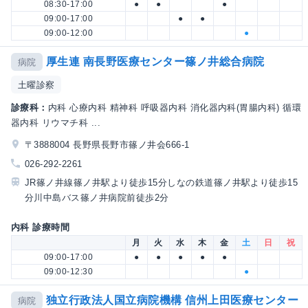
08:30-17:00
●
●
●
09:00-17:00
●
●
09:00-12:00
●
厚生連 南長野医療センター篠ノ井総合病院
病院
土曜診察
診療科：
内科 心療内科 精神科 呼吸器内科 消化器内科(胃腸内科) 循環
器内科 リウマチ科 ...
〒3888004 長野県長野市篠ノ井会666-1
026-292-2261
JR篠ノ井線篠ノ井駅より徒歩15分しなの鉄道篠ノ井駅より徒歩15
分川中島バス篠ノ井病院前徒歩2分
内科 診療時間
月
火
水
木
金
土
日
祝
09:00-17:00
●
●
●
●
●
09:00-12:30
●
独立行政法人国立病院機構 信州上田医療センター
病院