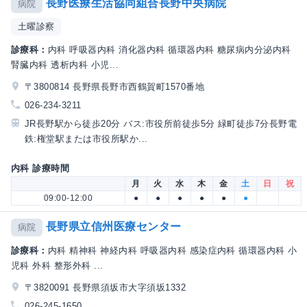
長野医療生活協同組合長野中央病院
病院
土曜診察
診療科：
内科 呼吸器内科 消化器内科 循環器内科 糖尿病内分泌内科
腎臓内科 透析内科 小児...
〒3800814 長野県長野市西鶴賀町1570番地
026-234-3211
JR長野駅から徒歩20分 バス:市役所前徒歩5分 緑町徒歩7分長野電
鉄:権堂駅または市役所駅か...
内科 診療時間
月
火
水
木
金
土
日
祝
09:00-12:00
●
●
●
●
●
●
長野県立信州医療センター
病院
診療科：
内科 精神科 神経内科 呼吸器内科 感染症内科 循環器内科 小
児科 外科 整形外科 ...
〒3820091 長野県須坂市大字須坂1332
026-245-1650