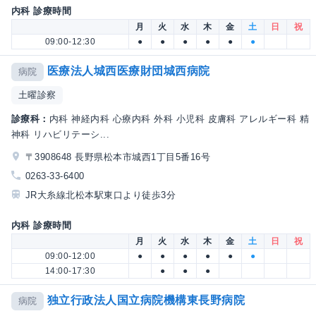
内科 診療時間
月
火
水
木
金
土
日
祝
09:00-12:30
●
●
●
●
●
●
医療法人城西医療財団城西病院
病院
土曜診察
診療科：
内科 神経内科 心療内科 外科 小児科 皮膚科 アレルギー科 精
神科 リハビリテーシ...
〒3908648 長野県松本市城西1丁目5番16号
0263-33-6400
JR大糸線北松本駅東口より徒歩3分
内科 診療時間
月
火
水
木
金
土
日
祝
09:00-12:00
●
●
●
●
●
●
14:00-17:30
●
●
●
独立行政法人国立病院機構東長野病院
病院