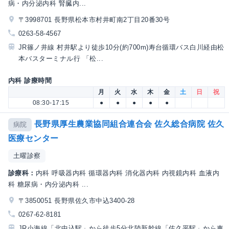
病・内分泌内科 腎臓内...
〒3998701 長野県松本市村井町南2丁目20番30号
0263-58-4567
JR篠ノ井線 村井駅より徒歩10分(約700m)寿台循環バス白川経由松
本バスターミナル行 「松...
内科 診療時間
月
火
水
木
金
土
日
祝
08:30-17:15
●
●
●
●
●
長野県厚生農業協同組合連合会 佐久総合病院 佐久
病院
医療センター
土曜診察
診療科：
内科 呼吸器内科 循環器内科 消化器内科 内視鏡内科 血液内
科 糖尿病・内分泌内科 ...
〒3850051 長野県佐久市中込3400-28
0267-62-8181
JR小海線「北中込駅」から徒歩5分北陸新幹線「佐久平駅」から車