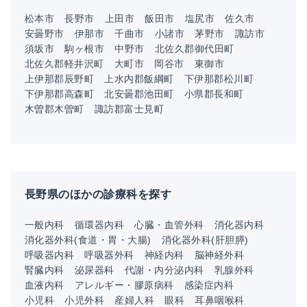
松本市
長野市
上田市
飯田市
塩尻市
佐久市
安曇野市
伊那市
千曲市
小諸市
茅野市
諏訪市
須坂市
駒ヶ根市
中野市
北佐久郡御代田町
北佐久郡軽井沢町
大町市
岡谷市
東御市
上伊那郡辰野町
上水内郡飯綱町
下伊那郡松川町
下伊那郡高森町
北安曇郡池田町
小県郡長和町
木曽郡木曽町
諏訪郡富士見町
長野県のほかの診療科を探す
一般内科
循環器内科
心臓・血管外科
消化器内科
消化器外科(食道・胃・大腸)
消化器外科(肝胆膵)
呼吸器内科
呼吸器外科
神経内科
脳神経外科
腎臓内科
泌尿器科
代謝・内分泌内科
乳腺外科
血液内科
アレルギー・膠原病科
感染症内科
小児科
小児外科
産婦人科
眼科
耳鼻咽喉科