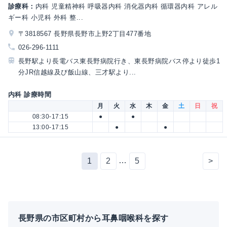
診療科：
内科 児童精神科 呼吸器内科 消化器内科 循環器内科 アレル
ギー科 小児科 外科 整...
〒3818567 長野県長野市上野2丁目477番地
026-296-1111
長野駅より長電バス東長野病院行き、東長野病院バス停より徒歩1
分JR信越線及び飯山線、三才駅より...
内科 診療時間
月
火
水
木
金
土
日
祝
08:30-17:15
●
●
13:00-17:15
●
●
…
1
2
5
>
長野県の市区町村から耳鼻咽喉科を探す