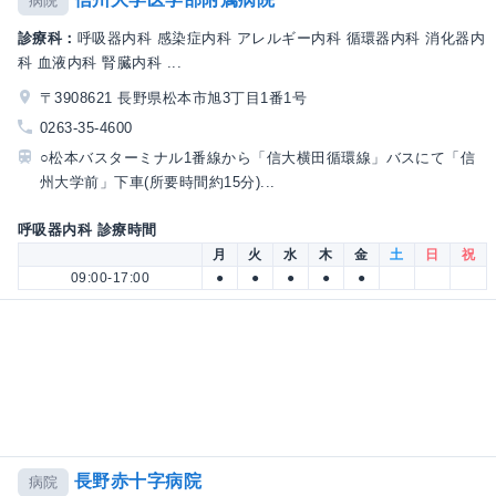
病院
診療科：
呼吸器内科 感染症内科 アレルギー内科 循環器内科 消化器内
科 血液内科 腎臓内科 ...
〒3908621 長野県松本市旭3丁目1番1号
0263-35-4600
○松本バスターミナル1番線から「信大横田循環線」バスにて「信
州大学前」下車(所要時間約15分)...
呼吸器内科 診療時間
月
火
水
木
金
土
日
祝
09:00-17:00
●
●
●
●
●
長野赤十字病院
病院