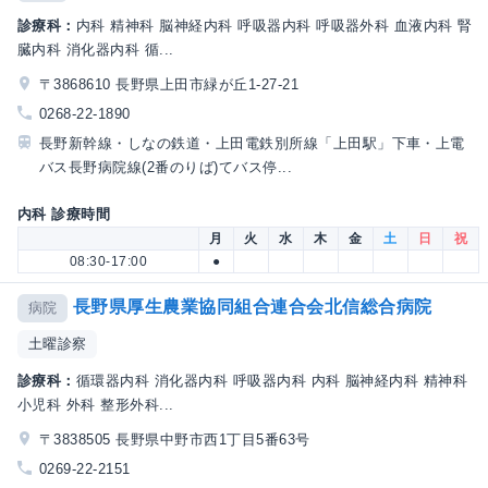
診療科：
内科 精神科 脳神経内科 呼吸器内科 呼吸器外科 血液内科 腎
臓内科 消化器内科 循...
〒3868610 長野県上田市緑が丘1-27-21
0268-22-1890
長野新幹線・しなの鉄道・上田電鉄別所線「上田駅」下車・上電
バス長野病院線(2番のりば)てバス停...
内科 診療時間
月
火
水
木
金
土
日
祝
08:30-17:00
●
長野県厚生農業協同組合連合会北信総合病院
病院
土曜診察
診療科：
循環器内科 消化器内科 呼吸器内科 内科 脳神経内科 精神科
小児科 外科 整形外科...
〒3838505 長野県中野市西1丁目5番63号
0269-22-2151