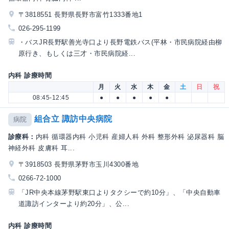
〒3818551 長野県長野市富竹1333番地1
026-295-1199
・バスJR長野駅善光寺口より長野電鉄バス(平林・市民病院経由柳
原行き、もしくは三才・市民病院経...
内科 診療時間
月
火
水
木
金
土
日
祝
08:45-12:45
●
●
●
●
●
組合立 諏訪中央病院
病院
診療科：
内科 循環器内科 小児科 産婦人科 外科 整形外科 泌尿器科 脳
神経外科 皮膚科 耳...
〒3918503 長野県茅野市玉川4300番地
0266-72-1000
「JR中央本線茅野駅東口よりタクシーで約10分」、「中央自動車
道諏訪インターより約20分」、公...
内科 診療時間