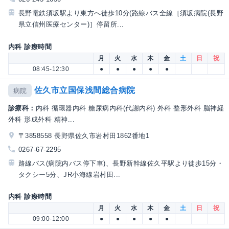
長野電鉄須坂駅より東方へ徒歩10分(路線バス全線［須坂病院(長野
県立信州医療センター)］停留所...
内科 診療時間
月
火
水
木
金
土
日
祝
08:45-12:30
●
●
●
●
●
佐久市立国保浅間総合病院
病院
診療科：
内科 循環器内科 糖尿病内科(代謝内科) 外科 整形外科 脳神経
外科 形成外科 精神...
〒3858558 長野県佐久市岩村田1862番地1
0267-67-2295
路線バス(病院内バス停下車)、長野新幹線佐久平駅より徒歩15分・
タクシー5分、JR小海線岩村田...
内科 診療時間
月
火
水
木
金
土
日
祝
09:00-12:00
●
●
●
●
●