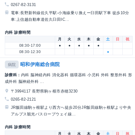
0267-82-3131
電車:長野新幹線佐久平駅-小海線乗り換えー臼田駅下車 徒歩10分
車:上信越自動車道佐久臼田IC...
内科 診療時間
月
火
水
木
金
土
日
祝
08:30-17:00
●
●
●
●
●
08:30-12:30
●
昭和伊南総合病院
病院
診療科：
内科 脳神経内科 消化器科 循環器科 小児科 外科 整形外科 形
成外科 脳神経外科 ...
〒3994117 長野県駒ヶ根市赤穂3230
0265-82-2121
JR飯田線駒ヶ根駅より西方へ徒歩20分JR飯田線駒ヶ根駅より中央
アルプス観光バスロープウェイ線...
内科 診療時間
月
火
水
木
金
土
日
祝