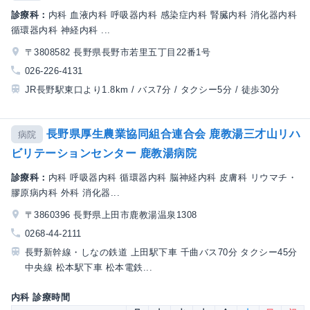
診療科：
内科 血液内科 呼吸器内科 感染症内科 腎臓内科 消化器内科
循環器内科 神経内科 ...
〒3808582 長野県長野市若里五丁目22番1号
026-226-4131
JR長野駅東口より1.8km / バス7分 / タクシー5分 / 徒歩30分
長野県厚生農業協同組合連合会 鹿教湯三才山リハ
病院
ビリテーションセンター 鹿教湯病院
診療科：
内科 呼吸器内科 循環器内科 脳神経内科 皮膚科 リウマチ・
膠原病内科 外科 消化器...
〒3860396 長野県上田市鹿教湯温泉1308
0268-44-2111
長野新幹線・しなの鉄道 上田駅下車 千曲バス70分 タクシー45分
中央線 松本駅下車 松本電鉄...
内科 診療時間