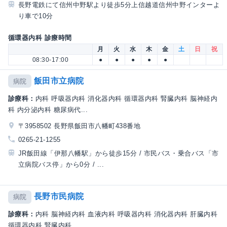
長野電鉄にて信州中野駅より徒歩5分上信越道信州中野インターよ
り車で10分
循環器内科 診療時間
月
火
水
木
金
土
日
祝
08:30-17:00
●
●
●
●
●
飯田市立病院
病院
診療科：
内科 呼吸器内科 消化器内科 循環器内科 腎臓内科 脳神経内
科 内分泌内科 糖尿病代...
〒3958502 長野県飯田市八幡町438番地
0265-21-1255
JR飯田線「伊那八幡駅」から徒歩15分 / 市民バス・乗合バス「市
立病院バス停」から0分 / ...
長野市民病院
病院
診療科：
内科 脳神経内科 血液内科 呼吸器内科 消化器内科 肝臓内科
循環器内科 腎臓内科 ...