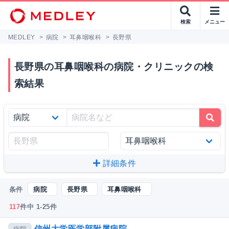
検索
メニュー
MEDLEY
>
病院
>
耳鼻咽喉科
>
長野県
長野県の耳鼻咽喉科の病院・クリニックの検
索結果
詳細条件
条件
病院
長野県
耳鼻咽喉科
117
件中 1-25件
信州大学医学部附属病院