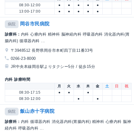
08:30-12:00
●
●
●
●
●
13:00-17:00
●
●
●
●
●
岡谷市民病院
病院
診療科：
内科 心療内科 精神科 脳神経内科 呼吸器内科 消化器内科(胃
腸内科) 循環器内科 ...
〒3948512 長野県岡谷市本町四丁目11番33号
0266-23-8000
JR中央本線岡谷駅よりタクシー5分 / 徒歩15分
内科 診療時間
月
火
水
木
金
土
日
祝
08:30-17:15
●
●
●
08:30-12:00
●
●
飯山赤十字病院
病院
診療科：
内科 循環器内科 消化器内科(胃腸内科) 精神科 心療内科 脳神
経内科 呼吸器内科 ...