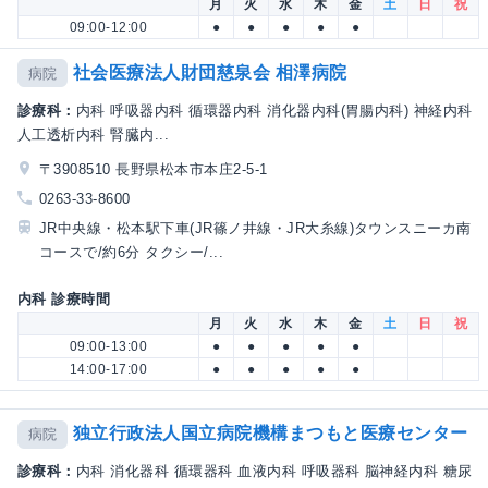
月
火
水
木
金
土
日
祝
09:00-12:00
●
●
●
●
●
社会医療法人財団慈泉会 相澤病院
病院
診療科：
内科 呼吸器内科 循環器内科 消化器内科(胃腸内科) 神経内科
人工透析内科 腎臓内...
〒3908510 長野県松本市本庄2-5-1
0263-33-8600
JR中央線・松本駅下車(JR篠ノ井線・JR大糸線)タウンスニーカ南
コースで/約6分 タクシー/...
内科 診療時間
月
火
水
木
金
土
日
祝
09:00-13:00
●
●
●
●
●
14:00-17:00
●
●
●
●
●
独立行政法人国立病院機構まつもと医療センター
病院
診療科：
内科 消化器科 循環器科 血液内科 呼吸器科 脳神経内科 糖尿