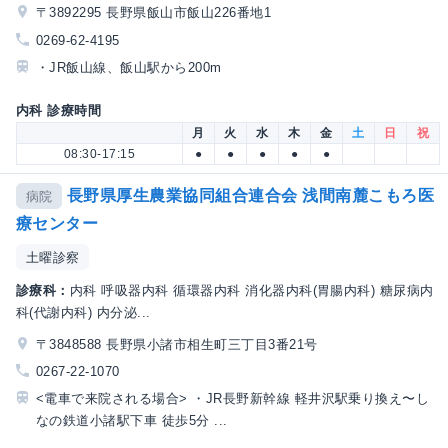
〒3892295 長野県飯山市飯山226番地1
0269-62-4195
・JR飯山線、飯山駅から200m
内科 診療時間
月
火
水
木
金
土
日
祝
08:30-17:15
●
●
●
●
●
長野県厚生農業協同組合連合会 浅間南麓こもろ医
病院
療センター
土曜診察
診療科：
内科 呼吸器内科 循環器内科 消化器内科(胃腸内科) 糖尿病内
科(代謝内科) 内分泌...
〒3848588 長野県小諸市相生町三丁目3番21号
0267-22-1070
<電車で来院される場合> ・JR長野新幹線 軽井沢駅乗り換え〜し
なの鉄道小諸駅下車 徒歩5分 ...