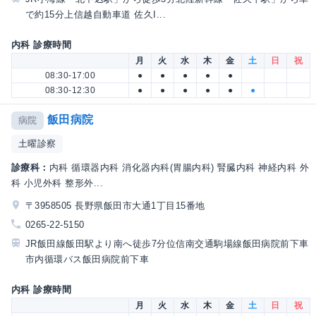
で約15分上信越自動車道 佐久I...
内科 診療時間
月
火
水
木
金
土
日
祝
08:30-17:00
●
●
●
●
●
08:30-12:30
●
●
●
●
●
●
飯田病院
病院
土曜診察
診療科：
内科 循環器内科 消化器内科(胃腸内科) 腎臓内科 神経内科 外
科 小児外科 整形外...
〒3958505 長野県飯田市大通1丁目15番地
0265-22-5150
JR飯田線飯田駅より南へ徒歩7分位信南交通駒場線飯田病院前下車
市内循環バス飯田病院前下車
内科 診療時間
月
火
水
木
金
土
日
祝