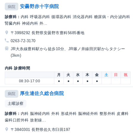
安曇野赤十字病院
病院
診療科：
内科 呼吸器内科 循環器内科 消化器内科 糖尿病・内分泌内科
腎臓内科 神経内科 外...
〒3998292 長野県安曇野市豊科5685番地
0263-72-3170
JR大糸線豊科駅から徒歩10分、JR篠ノ井線田沢駅からタクシー
(3km)
内科 診療時間
月
火
水
木
金
土
日
祝
08:30-17:00
●
●
●
●
●
厚生連佐久総合病院
病院
土曜診察
診療科：
内科 脳神経内科 外科 形成外科 脳神経外科 整形外科 皮膚科
歯科口腔外科 放射線...
〒3840301 長野県佐久市臼田197