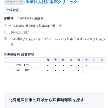
医療法人社団本間クリニック
クリニック
土曜診察
診療科：
耳鼻咽喉科 麻酔科
〒0740004 北海道深川市4条7番11号
0164-23-3387
JR深川駅より徒歩5分 / 空知中央バス深川市立病院バス停より徒歩
3分
耳鼻咽喉科 診療時間
月
火
水
木
金
土
日
祝
9:00-12:00
●
●
●
●
●
●
14:00-18:00
●
●
●
●
北海道深川市の町域から耳鼻咽喉科を探す