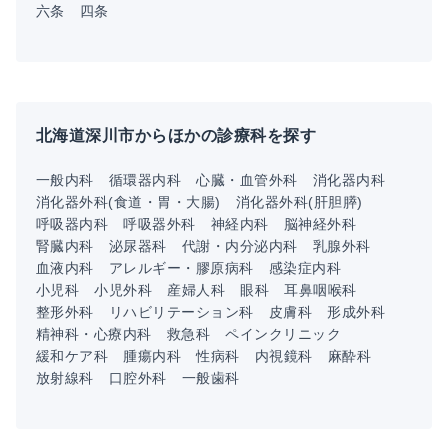
六条
四条
北海道深川市からほかの診療科を探す
一般内科
循環器内科
心臓・血管外科
消化器内科
消化器外科(食道・胃・大腸)
消化器外科(肝胆膵)
呼吸器内科
呼吸器外科
神経内科
脳神経外科
腎臓内科
泌尿器科
代謝・内分泌内科
乳腺外科
血液内科
アレルギー・膠原病科
感染症内科
小児科
小児外科
産婦人科
眼科
耳鼻咽喉科
整形外科
リハビリテーション科
皮膚科
形成外科
精神科・心療内科
救急科
ペインクリニック
緩和ケア科
腫瘍内科
性病科
内視鏡科
麻酔科
放射線科
口腔外科
一般歯科