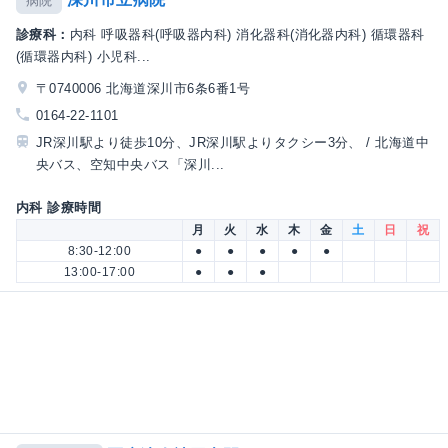
病院
診療科：
内科 呼吸器科(呼吸器内科) 消化器科(消化器内科) 循環器科
(循環器内科) 小児科...
〒0740006 北海道深川市6条6番1号
0164-22-1101
JR深川駅より徒歩10分、JR深川駅よりタクシー3分、 / 北海道中
央バス、空知中央バス「深川...
内科 診療時間
月
火
水
木
金
土
日
祝
8:30-12:00
●
●
●
●
●
13:00-17:00
●
●
●