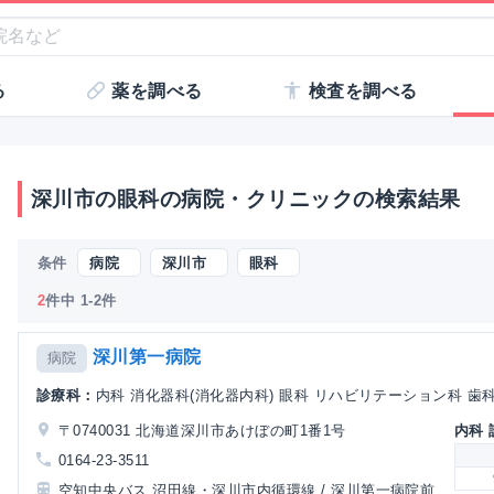
る
薬を調べる
検査を調べる
深川市の眼科の病院・クリニックの検索結果
条件
病院
深川市
眼科
2
件中 1-2件
深川第一病院
病院
診療科：
内科 消化器科(消化器内科) 眼科 リハビリテーション科 歯
〒0740031 北海道深川市あけぼの町1番1号
内科
0164-23-3511
空知中央バス 沼田線・深川市内循環線 / 深川第一病院前