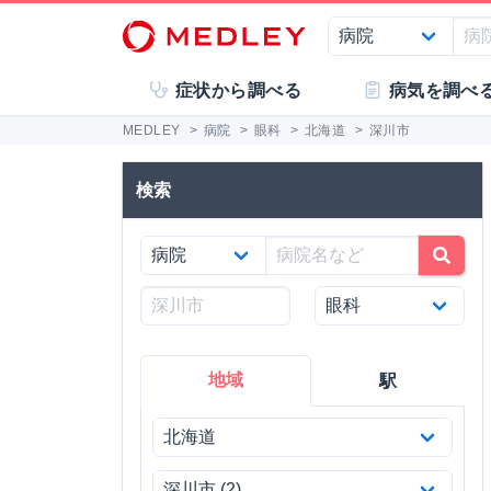
症状から調べる
病気を調べ
MEDLEY
>
病院
>
眼科
>
北海道
>
深川市
検索
地域
駅