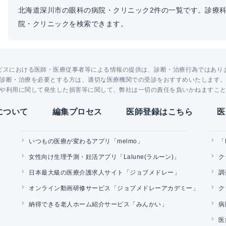
北海道深川市の眼科の病院・クリニック2件の一覧です。診療
院・クリニックを検索できます。
ビスにおける医師・医療従事者等による情報の提供は、診断・治療行為ではあり
診断・治療を必要とする方は、適切な医療機関での受診をおすすめいたします
や利用に関して発生した損害等に関して、弊社は一切の責任を負いかねますこ
Yについて
編集プロセス
医師登録はこちら
医
いつもの医療が変わるアプリ「melmo」
「
女性向け生理予測・妊活アプリ「Lalune(ラルーン)」
ク
日本最大級の医療介護求人サイト「ジョブメドレー」
調
オンライン動画研修サービス「ジョブメドレーアカデミー」
ク
納得できる老人ホーム紹介サービス「みんかい」
病
医