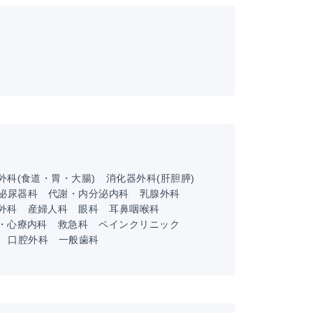
外科(食道・胃・大腸)
消化器外科(肝胆膵)
泌尿器科
代謝・内分泌内科
乳腺外科
外科
産婦人科
眼科
耳鼻咽喉科
・心療内科
救急科
ペインクリニック
口腔外科
一般歯科