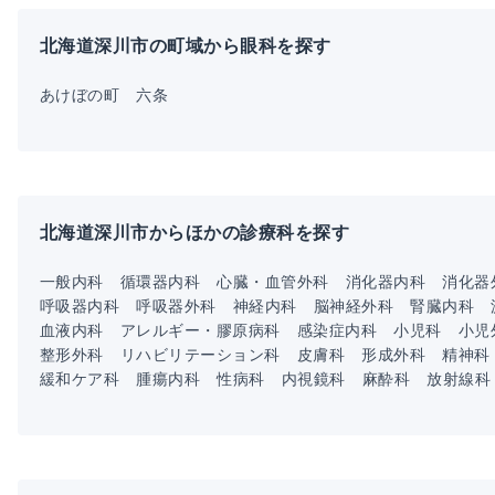
北海道深川市の町域から眼科を探す
あけぼの町
六条
北海道深川市からほかの診療科を探す
一般内科
循環器内科
心臓・血管外科
消化器内科
消化器
呼吸器内科
呼吸器外科
神経内科
脳神経外科
腎臓内科
血液内科
アレルギー・膠原病科
感染症内科
小児科
小児
整形外科
リハビリテーション科
皮膚科
形成外科
精神科
緩和ケア科
腫瘍内科
性病科
内視鏡科
麻酔科
放射線科