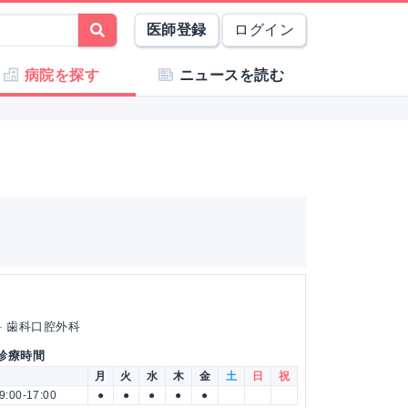
医師登録
ログイン
病院を探す
ニュースを読む
科 歯科口腔外科
 診療時間
月
火
水
木
金
土
日
祝
9:00-17:00
●
●
●
●
●