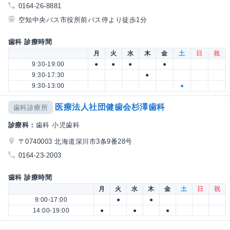
0164-26-8881
空知中央バス市役所前バス停より徒歩1分
歯科 診療時間
月
火
水
木
金
土
日
祝
9:30-19:00
●
●
●
●
9:30-17:30
●
9:30-13:00
●
医療法人社団健歯会杉澤歯科
歯科診療所
診療科：
歯科 小児歯科
〒0740003 北海道深川市3条9番28号
0164-23-2003
歯科 診療時間
月
火
水
木
金
土
日
祝
9:00-17:00
●
●
14:00-19:00
●
●
●