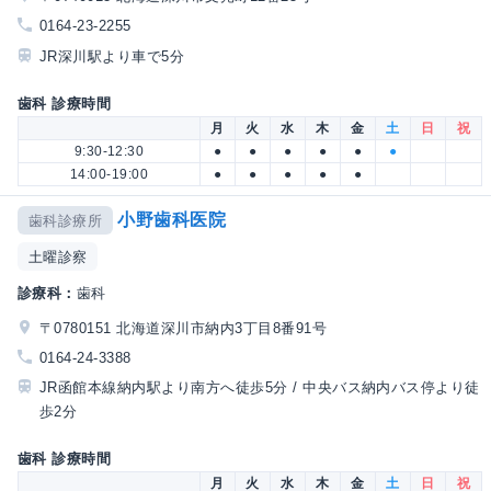
0164-23-2255
JR深川駅より車で5分
歯科 診療時間
月
火
水
木
金
土
日
祝
9:30-12:30
●
●
●
●
●
●
14:00-19:00
●
●
●
●
●
小野歯科医院
歯科診療所
土曜診察
診療科：
歯科
〒0780151 北海道深川市納内3丁目8番91号
0164-24-3388
JR函館本線納内駅より南方へ徒歩5分 / 中央バス納内バス停より徒
歩2分
歯科 診療時間
月
火
水
木
金
土
日
祝