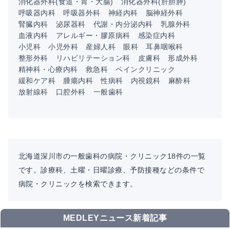
消化器外科(食道・胃・大腸)
消化器外科(肝胆膵)
呼吸器内科
呼吸器外科
神経内科
脳神経外科
腎臓内科
泌尿器科
代謝・内分泌内科
乳腺外科
血液内科
アレルギー・膠原病科
感染症内科
小児科
小児外科
産婦人科
眼科
耳鼻咽喉科
整形外科
リハビリテーション科
皮膚科
形成外科
精神科・心療内科
救急科
ペインクリニック
緩和ケア科
腫瘍内科
性病科
内視鏡科
麻酔科
放射線科
口腔外科
一般歯科
北海道深川市の一般歯科の病院・クリニック18件の一覧
です。診療科、土曜・日曜診療、予防接種などの条件で
病院・クリニックを検索できます。
MEDLEYニュース新着記事