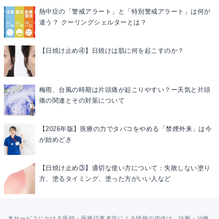
熱中症の「警戒アラート」と「特別警戒アラート」は何が
違う？ クーリングシェルターとは？
【日焼け止め④】日焼けは肌に何を起こすのか？
梅雨、台風の時期は片頭痛が起こりやすい？ー天気と片頭
痛の関連とその対策について
【2026年版】医療の力でタバコをやめる「禁煙外来」は今
が始めどき
【日焼け止め③】適切な使い方について：失敗しない塗り
方、塗るタイミング、塗った方がいい人など
本サービスにおける医師・医療従事者等による情報の提供は、診断・治療