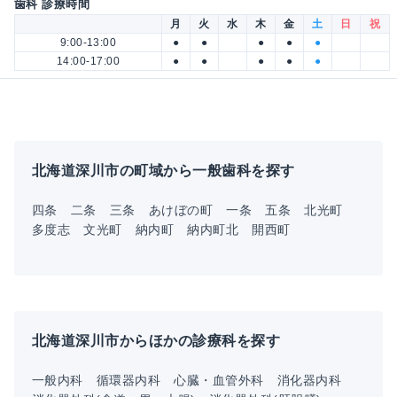
歯科 診療時間
月
火
水
木
金
土
日
祝
9:00-13:00
●
●
●
●
●
14:00-17:00
●
●
●
●
●
北海道深川市の町域から一般歯科を探す
四条
二条
三条
あけぼの町
一条
五条
北光町
多度志
文光町
納内町
納内町北
開西町
北海道深川市からほかの診療科を探す
一般内科
循環器内科
心臓・血管外科
消化器内科