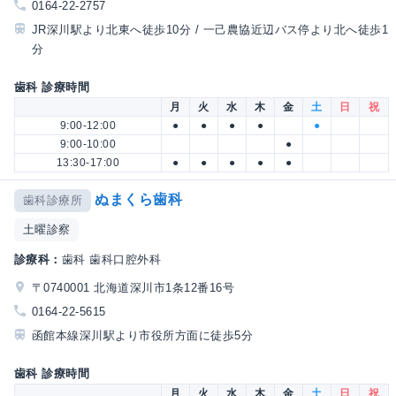
0164-22-2757
JR深川駅より北東へ徒歩10分 / 一己農協近辺バス停より北へ徒歩1
分
歯科 診療時間
月
火
水
木
金
土
日
祝
9:00-12:00
●
●
●
●
●
9:00-10:00
●
13:30-17:00
●
●
●
●
●
ぬまくら歯科
歯科診療所
土曜診察
診療科：
歯科 歯科口腔外科
〒0740001 北海道深川市1条12番16号
0164-22-5615
函館本線深川駅より市役所方面に徒歩5分
歯科 診療時間
月
火
水
木
金
土
日
祝