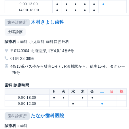
9:00-13:00
●
●
●
●
●
●
14:00-18:00
●
●
●
●
●
木村きよし歯科
歯科診療所
土曜診察
診療科：
歯科 小児歯科 歯科口腔外科
〒0740004 北海道深川市4条14番6号
0164-23-3886
4条13番バス停から徒歩1分 / JR深川駅から、徒歩15分、タクシー
で5分
歯科 診療時間
月
火
水
木
金
土
日
祝
9:00-18:30
●
●
●
●
9:00-12:30
●
●
たなか歯科医院
歯科診療所
診療科：
歯科