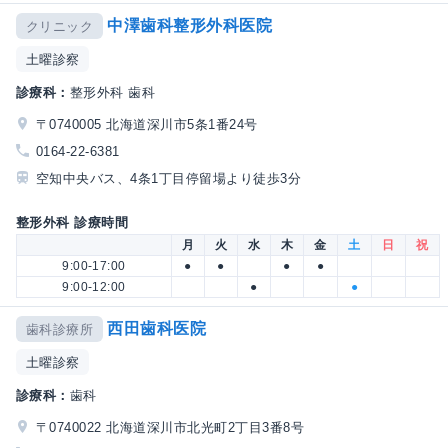
中澤歯科整形外科医院
クリニック
土曜診察
診療科：
整形外科 歯科
〒0740005 北海道深川市5条1番24号
0164-22-6381
空知中央バス、4条1丁目停留場より徒歩3分
整形外科 診療時間
月
火
水
木
金
土
日
祝
9:00-17:00
●
●
●
●
9:00-12:00
●
●
西田歯科医院
歯科診療所
土曜診察
診療科：
歯科
〒0740022 北海道深川市北光町2丁目3番8号