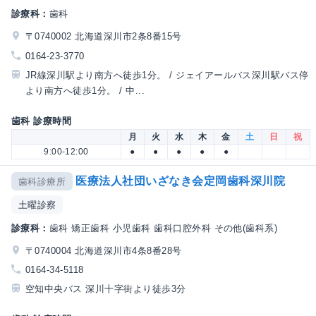
診療科：
歯科
〒0740002 北海道深川市2条8番15号
0164-23-3770
JR線深川駅より南方へ徒歩1分。 / ジェイアールバス深川駅バス停
より南方へ徒歩1分。 / 中...
歯科 診療時間
月
火
水
木
金
土
日
祝
9:00-12:00
●
●
●
●
●
医療法人社団いざなき会定岡歯科深川院
歯科診療所
土曜診察
診療科：
歯科 矯正歯科 小児歯科 歯科口腔外科 その他(歯科系)
〒0740004 北海道深川市4条8番28号
0164-34-5118
空知中央バス 深川十字街より徒歩3分