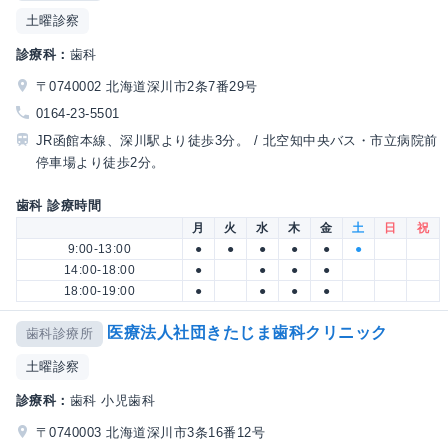
土曜診察
診療科：
歯科
〒0740002 北海道深川市2条7番29号
0164-23-5501
JR函館本線、深川駅より徒歩3分。 / 北空知中央バス・市立病院前
停車場より徒歩2分。
歯科 診療時間
月
火
水
木
金
土
日
祝
9:00-13:00
●
●
●
●
●
●
14:00-18:00
●
●
●
●
18:00-19:00
●
●
●
●
医療法人社団きたじま歯科クリニック
歯科診療所
土曜診察
診療科：
歯科 小児歯科
〒0740003 北海道深川市3条16番12号