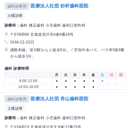
医療法人社団 杉村歯科医院
歯科診療所
土曜診察
診療科：
歯科 矯正歯科 小児歯科 歯科口腔外科
〒0740004 北海道深川市4条9番28号
0164-22-2323
函館本線、深川駅からと徒歩5分。 / 空知中央バス、バス停5条8番
から徒歩1分。
歯科 診療時間
月
火
水
木
金
土
日
祝
9:00-12:00
●
●
●
●
●
●
14:00-18:00
●
●
●
●
●
医療法人社団 舟山歯科医院
歯科診療所
土曜診察
診療科：
歯科 矯正歯科 小児歯科 歯科口腔外科
〒0740013 北海道深川市文光町12番25号