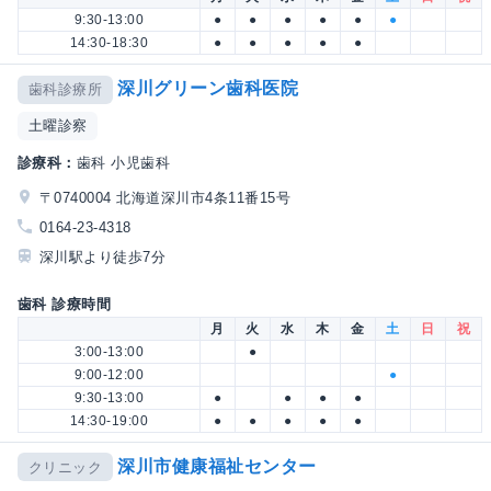
9:30-13:00
●
●
●
●
●
●
14:30-18:30
●
●
●
●
●
深川グリーン歯科医院
歯科診療所
土曜診察
診療科：
歯科 小児歯科
〒0740004 北海道深川市4条11番15号
0164-23-4318
深川駅より徒歩7分
歯科 診療時間
月
火
水
木
金
土
日
祝
3:00-13:00
●
9:00-12:00
●
9:30-13:00
●
●
●
●
14:30-19:00
●
●
●
●
●
深川市健康福祉センター
クリニック