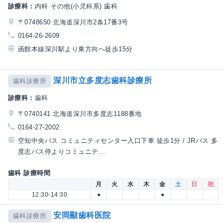
診療科：
内科 その他(小児科系) 歯科
〒0748650 北海道深川市2条17番3号
0164-26-2609
函館本線深川駅より東方向へ徒歩15分
深川市立多度志歯科診療所
歯科診療所
診療科：
歯科
〒0740141 北海道深川市多度志1188番地
0164-27-2002
空知中央バス コミュニティセンター入口下車 徒歩1分 / JRバス 多
度志バス停よりコミュニテ...
歯科 診療時間
月
火
水
木
金
土
日
祝
12:30-14:30
●
●
安岡顯歯科医院
歯科診療所