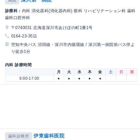
病院
診療科：
内科 消化器科(消化器内科) 眼科 リハビリテーション科 歯科
歯科口腔外科
〒0740031 北海道深川市あけぼの町1番1号
0164-23-3511
空知中央バス 沼田線・深川市内循環線 / 深川第一病院前バス停よ
り徒歩1分
内科 診療時間
月
火
水
木
金
土
日
祝
9:00-17:00
●
●
●
●
●
伊東歯科医院
歯科診療所