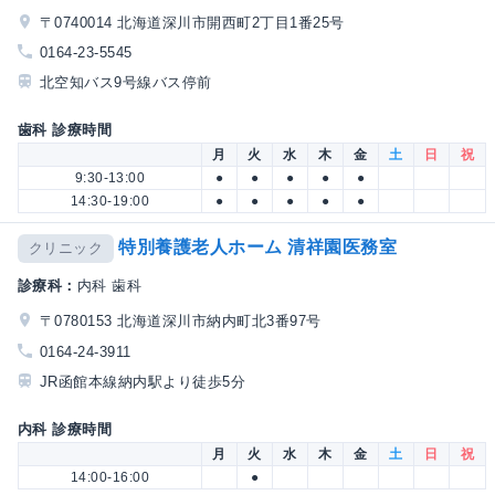
〒0740014 北海道深川市開西町2丁目1番25号
0164-23-5545
北空知バス9号線バス停前
歯科 診療時間
月
火
水
木
金
土
日
祝
9:30-13:00
●
●
●
●
●
14:30-19:00
●
●
●
●
●
特別養護老人ホーム 清祥園医務室
クリニック
診療科：
内科 歯科
〒0780153 北海道深川市納内町北3番97号
0164-24-3911
JR函館本線納内駅より徒歩5分
内科 診療時間
月
火
水
木
金
土
日
祝
14:00-16:00
●