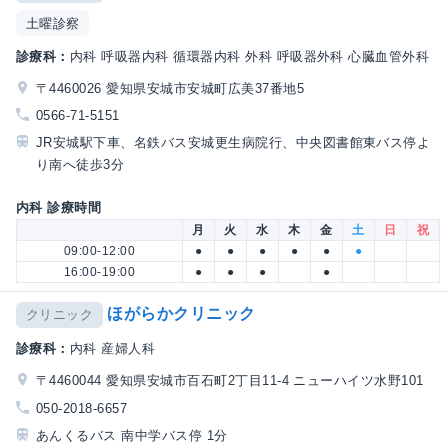
土曜診察
診療科：
内科 呼吸器内科 循環器内科 外科 呼吸器外科 心臓血管外科
〒4460026 愛知県安城市安城町広美37番地5
0566-71-5151
JR安城駅下車、名鉄バス安城更生病院行、中央図書館東バス停よ
り南へ徒歩3分
内科 診療時間
月
火
水
木
金
土
日
祝
09:00-12:00
●
●
●
●
●
●
16:00-19:00
●
●
●
●
ほがらかクリニック
クリニック
診療科：
内科 産婦人科
〒4460044 愛知県安城市百石町2丁目11-4 ニューハイツ水野101
050-2018-6657
あんくるバス 南中学バス停 1分