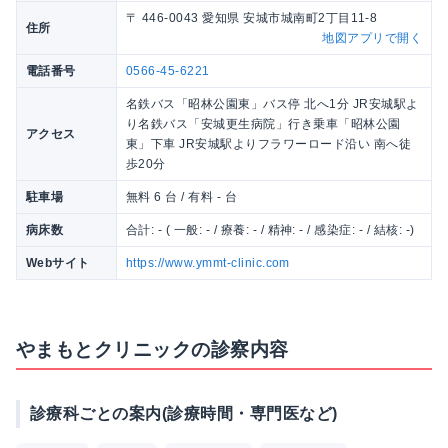
〒 446-0043 愛知県 安城市城南町2丁目11-8
住所
地図アプリで開く
電話番号
0566-45-6221
名鉄バス「昭林公園東」バス停 北へ1分 JR安城駅よ
り名鉄バス「安城更生病院」行き乗車「昭林公園
アクセス
東」下車 JR安城駅よりフラワーロード沿い 南へ徒
歩20分
駐車場
無料 6 台 / 有料 - 台
病床数
合計: - ( 一般: - / 療養: - / 精神: - / 感染症: - / 結核: -)
Webサイト
https://www.ymmt-clinic.com
やまもとクリニックの診察内容
診療科ごとの案内(診療時間・専門医など)