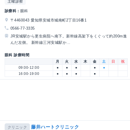
土曜診察
診療科：
眼科
〒4460043 愛知県安城市城南町2丁目16番1
0566-77-3335
JR安城駅から更生病院へ南下。新幹線高架下をくぐって約200m進
んだ左側。 新幹線三河安城駅か...
眼科 診療時間
月
火
水
木
金
土
日
祝
09:00-12:00
●
●
●
●
●
16:00-19:00
●
●
●
●
藤井ハートクリニック
クリニック