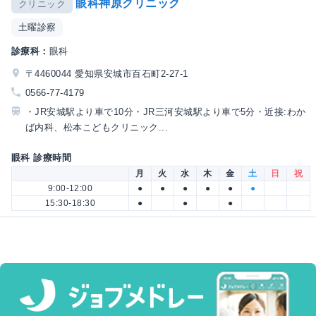
眼科神原クリニック
クリニック
土曜診察
診療科：
眼科
〒4460044 愛知県安城市百石町2-27-1
0566-77-4179
・JR安城駅より車で10分・JR三河安城駅より車で5分・近接:わか
ば内科、松本こどもクリニック...
眼科 診療時間
月
火
水
木
金
土
日
祝
9:00-12:00
●
●
●
●
●
●
15:30-18:30
●
●
●