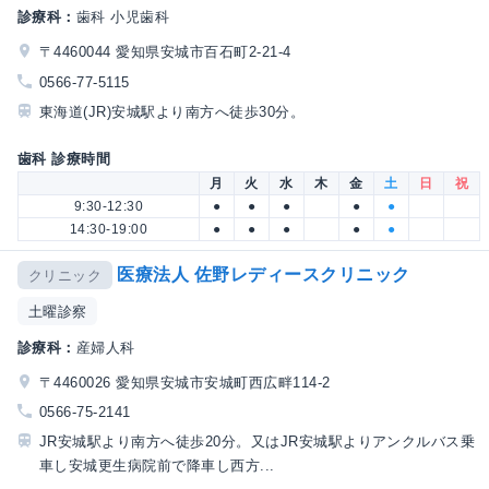
診療科：
歯科 小児歯科
〒4460044 愛知県安城市百石町2-21-4
0566-77-5115
東海道(JR)安城駅より南方へ徒歩30分。
歯科 診療時間
月
火
水
木
金
土
日
祝
9:30-12:30
●
●
●
●
●
14:30-19:00
●
●
●
●
●
医療法人 佐野レディースクリニック
クリニック
土曜診察
診療科：
産婦人科
〒4460026 愛知県安城市安城町西広畔114-2
0566-75-2141
JR安城駅より南方へ徒歩20分。又はJR安城駅よりアンクルバス乗
車し安城更生病院前で降車し西方...