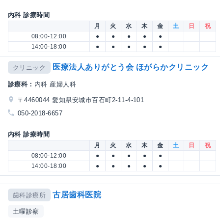
内科 診療時間
月
火
水
木
金
土
日
祝
08:00-12:00
●
●
●
●
●
14:00-18:00
●
●
●
●
●
医療法人ありがとう会 ほがらかクリニック
クリニック
診療科：
内科 産婦人科
〒4460044 愛知県安城市百石町2-11-4-101
050-2018-6657
内科 診療時間
月
火
水
木
金
土
日
祝
08:00-12:00
●
●
●
●
●
14:00-18:00
●
●
●
●
●
古居歯科医院
歯科診療所
土曜診察