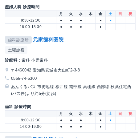
産婦人科 診療時間
月
火
水
木
金
土
日
祝
9:30-12:00
●
●
●
●
●
16:00-18:30
●
●
●
●
元家歯科医院
歯科診療所
土曜診察
診療科：
歯科 小児歯科
〒4460042 愛知県安城市大山町2-3-8
0566-74-5300
あんくるバス 市街地線 桜井線 南部線 高棚線 西部線 秋葉住宅西
(バス停)より約5分(徒歩)
歯科 診療時間
月
火
水
木
金
土
日
祝
9:00-12:30
●
●
●
●
●
14:00-19:00
●
●
●
●