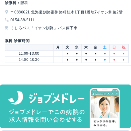
診療科：
眼科
〒0880621 北海道釧路郡釧路町桂木1丁目1番地7イオン釧路2階
0154-38-5111
くしろバス「イオン釧路」バス停下車
眼科 診療時間
月
火
水
木
金
土
日
祝
11:00-13:00
●
●
●
●
●
●
●
14:00-18:30
●
●
●
●
●
●
●