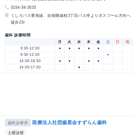
0154-38-3033
くしろバス豊美線、自衛隊線桂3丁目バス停よりポスフール方向へ
徒歩2分
歯科 診療時間
月
火
水
木
金
土
日
祝
9:30-12:30
●
●
●
●
●
9:30-13:30
●
14:30-19:30
●
●
●
●
14:30-17:30
●
医療法人社団歯星会すずらん歯科
歯科診療所
土曜診察