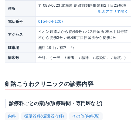
〒 088-0623 北海道 釧路郡釧路町光和2丁目22番地
住所
地図アプリで開く
電話番号
0154-64-1207
イオン釧路店から徒歩9分 / バス停留所:桂三丁目停留
アクセス
所から徒歩3分 / 光和6丁目停留所から徒歩5分
駐車場
無料 19 台 / 有料 - 台
病床数
合計: - ( 一般: - / 療養: - / 精神: - / 感染症: - / 結核: -)
釧路こうわクリニックの診察内容
診療科ごとの案内(診療時間・専門医など)
内科
循環器科(循環器内科)
その他(内科系)