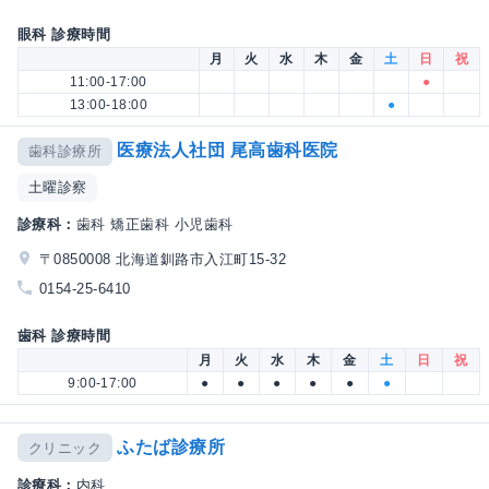
眼科 診療時間
月
火
水
木
金
土
日
祝
11:00-17:00
●
13:00-18:00
●
医療法人社団 尾高歯科医院
歯科診療所
土曜診察
診療科：
歯科 矯正歯科 小児歯科
〒0850008 北海道釧路市入江町15-32
0154-25-6410
歯科 診療時間
月
火
水
木
金
土
日
祝
9:00-17:00
●
●
●
●
●
●
ふたば診療所
クリニック
診療科：
内科