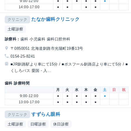
9:00-12:00
●
●
●
●
●
●
14:00-17:00
●
●
●
●
たなか歯科クリニック
クリニック
土曜診察
診療科：
歯科 小児歯科 歯科口腔外科
〒0850051 北海道釧路市光陽町19番13号
0154-25-8241
■JR釧路駅より車にて15分 / ■ポスフール釧路店より車にて5分 / ■
くしろバス 愛国・入...
歯科 診療時間
月
火
水
木
金
土
日
祝
9:00-12:00
●
●
●
●
●
●
13:00-17:00
●
●
●
●
●
すずらん眼科
クリニック
土曜診察
日曜診察
休日診察