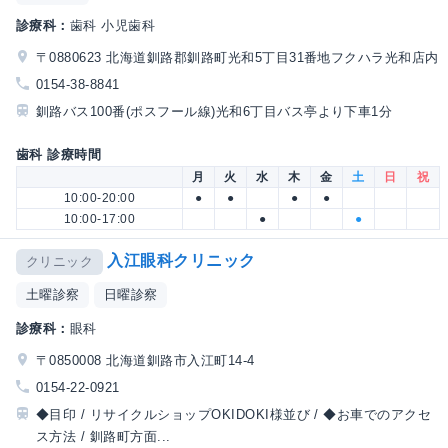
診療科：
歯科 小児歯科
〒0880623 北海道釧路郡釧路町光和5丁目31番地フクハラ光和店内
0154-38-8841
釧路バス100番(ポスフール線)光和6丁目バス亭より下車1分
歯科 診療時間
月
火
水
木
金
土
日
祝
10:00-20:00
●
●
●
●
10:00-17:00
●
●
入江眼科クリニック
クリニック
土曜診察
日曜診察
診療科：
眼科
〒0850008 北海道釧路市入江町14-4
0154-22-0921
◆目印 / リサイクルショップOKIDOKI様並び / ◆お車でのアクセ
ス方法 / 釧路町方面...