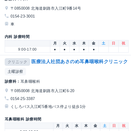
〒0850008 北海道釧路市入江町9番14号
0154-23-3001
車
内科 診療時間
月
火
水
木
金
土
日
祝
9:00-17:00
●
●
●
●
●
医療法人社団あさのめ耳鼻咽喉科クリニック
クリニック
土曜診察
診療科：
耳鼻咽喉科
〒0850008 北海道釧路市入江町6-20
0154-25-3387
くしろバス入江町5番地バス停より徒歩1分
耳鼻咽喉科 診療時間
月
火
水
木
金
土
日
祝