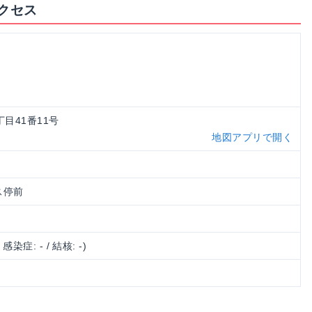
クセス
丁目41番11号
地図アプリで開く
ス停前
/ 感染症: - / 結核: -)