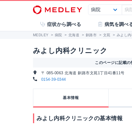
症状から調べる
病気を調べ
MEDLEY
>
病院
>
北海道
>
釧路市
>
文苑
>
みよし内
みよし内科クリニック
このページに記載の情
〒 085-0063 北海道 釧路市文苑1丁目41番11号
0154-39-0344
基本情報
みよし内科クリニックの基本情報