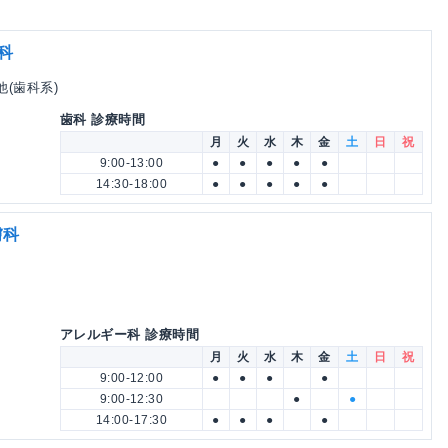
科
他(歯科系)
歯科 診療時間
月
火
水
木
金
土
日
祝
9:00-13:00
●
●
●
●
●
14:30-18:00
●
●
●
●
●
膚科
アレルギー科 診療時間
月
火
水
木
金
土
日
祝
9:00-12:00
●
●
●
●
9:00-12:30
●
●
14:00-17:30
●
●
●
●