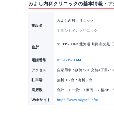
みよし内科クリニックの基本情報・ア
みよし内科クリニック
施設名
ミヨシナイカクリニック
〒 085-0063 北海道 釧路市文苑1
住所
電話番号
0154-39-0344
アクセス
自家用車 / 釧路バス 文苑4丁目バ
駐車場
無料 15 台 / 有料 - 台
病床数
合計: - ( 一般: - / 療養: - / 精神: - 
Webサイト
https://www.miyocli.info/