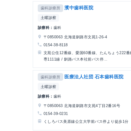
濱中歯科医院
歯科診療所
土曜診察
診療科：
歯科
〒0850063 北海道釧路市文苑1-26-4
0154-38-8118
文苑公住12番線、愛国60番線、たんちょう222
専1111線 / 釧路バス本社前バス停...
医療法人社団 石本歯科医院
歯科診療所
土曜診察
診療科：
歯科
〒0850063 北海道釧路市文苑4丁目2番16号
0154-39-0231
くしろバス美原線公立大学前バス停より徒歩1分