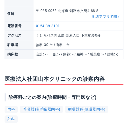
〒 085-0063 北海道 釧路市文苑4-66-8
住所
地図アプリで開く
電話番号
0154-39-3101
アクセス
くしろバス美原線 美原入口 下車徒歩0分
駐車場
無料 30 台 / 有料 - 台
病床数
合計: - ( 一般: - / 療養: - / 精神: - / 感染症: - / 結核: -)
医療法人社団山本クリニックの診察内容
診療科ごとの案内(診療時間・専門医など)
内科
呼吸器科(呼吸器内科)
循環器科(循環器内科)
外科