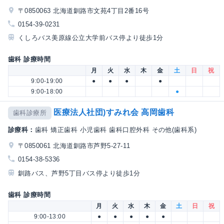
〒0850063 北海道釧路市文苑4丁目2番16号
0154-39-0231
くしろバス美原線公立大学前バス停より徒歩1分
歯科 診療時間
月
火
水
木
金
土
日
祝
9:00-19:00
●
●
●
●
9:00-18:00
●
医療法人社団)すみれ会 高岡歯科
歯科診療所
診療科：
歯科 矯正歯科 小児歯科 歯科口腔外科 その他(歯科系)
〒0850061 北海道釧路市芦野5-27-11
0154-38-5336
釧路バス、芦野5丁目バス停より徒歩1分
歯科 診療時間
月
火
水
木
金
土
日
祝
9:00-13:00
●
●
●
●
●