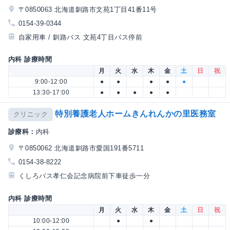
〒0850063 北海道釧路市文苑1丁目41番11号
0154-39-0344
自家用車 / 釧路バス 文苑4丁目バス停前
内科 診療時間
月
火
水
木
金
土
日
祝
9:00-12:00
●
●
●
●
●
13:30-17:00
●
●
●
●
●
特別養護老人ホームきんれんかの里医務室
クリニック
診療科：
内科
〒0850062 北海道釧路市愛国191番5711
0154-38-8222
くしろバス孝仁会記念病院前下車徒歩一分
内科 診療時間
月
火
水
木
金
土
日
祝
10:00-12:00
●
●