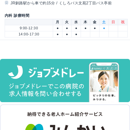
JR釧路駅から車で約15分 / くしろバス文苑2丁目バス亭前
内科 診療時間
月
火
水
木
金
土
日
祝
9:00-12:30
●
●
●
●
●
●
14:00-17:30
●
●
●