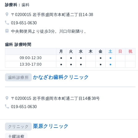
診療科：
歯科
〒0200015 岩手県盛岡市本町通二丁目14-38
019-651-0630
中央郵便局より徒歩3分。川口印刷隣り。
歯科 診療時間
月
火
水
木
金
土
日
祝
09:00-12:30
●
●
●
●
●
13:30-17:00
●
●
●
●
●
かなざわ歯科クリニック
歯科診療所
〒0200015 岩手県盛岡市本町通二丁目14番38号
019-651-0630
栗原クリニック
クリニック
土曜診察