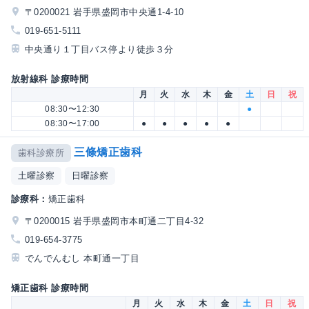
〒0200021 岩手県盛岡市中央通1-4-10
019-651-5111
中央通り１丁目バス停より徒歩３分
放射線科 診療時間
月
火
水
木
金
土
日
祝
08:30〜12:30
●
08:30〜17:00
●
●
●
●
●
三條矯正歯科
歯科診療所
土曜診察
日曜診察
診療科：
矯正歯科
〒0200015 岩手県盛岡市本町通二丁目4-32
019-654-3775
でんでんむし 本町通一丁目
矯正歯科 診療時間
月
火
水
木
金
土
日
祝