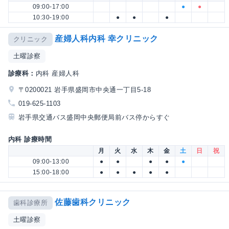
09:00-17:00
●
●
10:30-19:00
●
●
●
産婦人科内科 幸クリニック
クリニック
土曜診察
診療科：
内科 産婦人科
〒0200021 岩手県盛岡市中央通一丁目5-18
019-625-1103
岩手県交通バス盛岡中央郵便局前バス停からすぐ
内科 診療時間
月
火
水
木
金
土
日
祝
09:00-13:00
●
●
●
●
●
15:00-18:00
●
●
●
●
●
佐藤歯科クリニック
歯科診療所
土曜診察