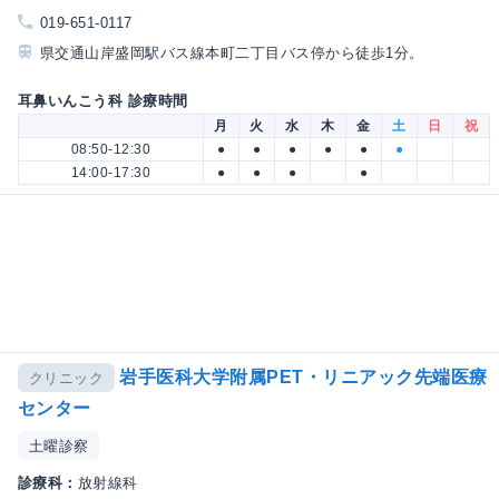
019-651-0117
県交通山岸盛岡駅バス線本町二丁目バス停から徒歩1分。
耳鼻いんこう科 診療時間
月
火
水
木
金
土
日
祝
08:50-12:30
●
●
●
●
●
●
14:00-17:30
●
●
●
●
岩手医科大学附属PET・リニアック先端医療
クリニック
センター
土曜診察
診療科：
放射線科