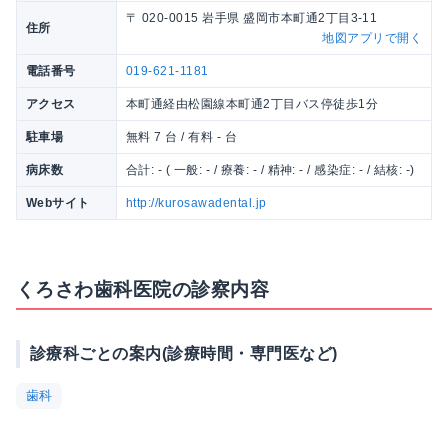
〒 020-0015 岩手県 盛岡市本町通2丁目3-11
住所
地図アプリで開く
電話番号
019-621-1181
アクセス
本町通経由松園線本町通2丁目バス停徒歩1分
駐車場
無料 7 台 / 有料 - 台
病床数
合計: - ( 一般: - / 療養: - / 精神: - / 感染症: - / 結核: -)
Webサイト
http://kurosawadental.jp
くろさわ歯科医院の診察内容
診療科ごとの案内(診療時間・専門医など)
歯科