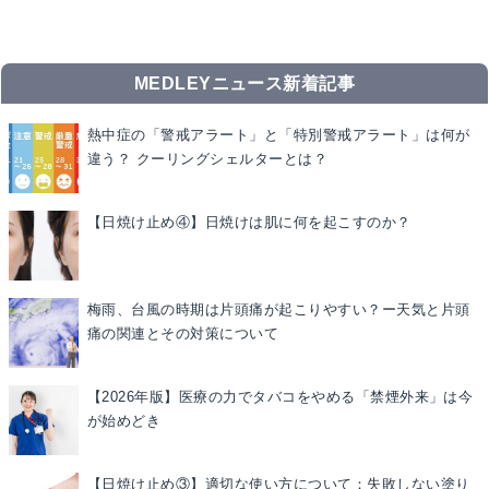
MEDLEYニュース新着記事
熱中症の「警戒アラート」と「特別警戒アラート」は何が
違う？ クーリングシェルターとは？
【日焼け止め④】日焼けは肌に何を起こすのか？
梅雨、台風の時期は片頭痛が起こりやすい？ー天気と片頭
痛の関連とその対策について
【2026年版】医療の力でタバコをやめる「禁煙外来」は今
が始めどき
【日焼け止め③】適切な使い方について：失敗しない塗り