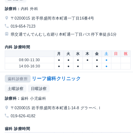
診療科：
内科 外科
〒0200015 岩手県盛岡市本町通一丁目16番4号
019-654-7123
県交通でんでんむし右廻り本町通一丁目バス停下車徒歩1分
内科 診療時間
月
火
水
木
金
土
日
祝
08:00-11:30
●
●
●
●
●
●
14:00-16:30
●
●
●
●
●
リーフ歯科クリニック
歯科診療所
土曜診察
日曜診察
診療科：
歯科 小児歯科
〒0200015 岩手県盛岡市本町通1-14-8 グラーベ.Ⅰ
019-626-4182
歯科 診療時間