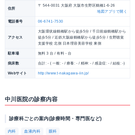
〒 544-0031 大阪府 大阪市生野区鶴橋1-6-26
住所
地図アプリで開く
電話番号
06-6741-7530
大阪環状線鶴橋駅から徒歩5分 / 千日前線鶴橋駅から
アクセス
徒歩5分 / 近鉄大阪線鶴橋駅から徒歩5分 / 生野聴覚
支援学校 北側 日本理容美容学校 東側
駐車場
無料 3 台 / 有料 - 台
病床数
合計: - ( 一般: - / 療養: - / 精神: - / 感染症: - / 結核: -)
Webサイト
http://www.t-nakagawa-iin.jp/
中川医院の診察内容
診療科ごとの案内(診療時間・専門医など)
内科
血液内科
眼科