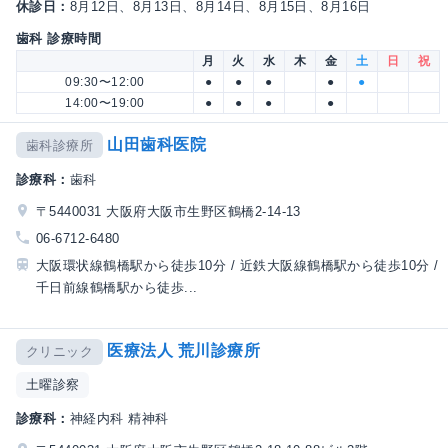
休診日：
8月12日、8月13日、8月14日、8月15日、8月16日
歯科 診療時間
月
火
水
木
金
土
日
祝
09:30〜12:00
●
●
●
●
●
14:00〜19:00
●
●
●
●
山田歯科医院
歯科診療所
診療科：
歯科
〒5440031 大阪府大阪市生野区鶴橋2-14-13
06-6712-6480
大阪環状線鶴橋駅から徒歩10分 / 近鉄大阪線鶴橋駅から徒歩10分 /
千日前線鶴橋駅から徒歩...
医療法人 荒川診療所
クリニック
土曜診察
診療科：
神経内科 精神科