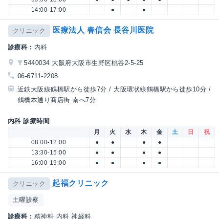
14:00-17:00
●
●
医療法人 春信会 長谷川医院
クリニック
診療科：
内科
〒5440034 大阪府大阪市生野区桃谷2-5-25
06-6711-2208
近鉄大阪線鶴橋駅から徒歩7分 / 大阪環状線鶴橋駅から徒歩10分 /
鶴橋本通り商店街 南へ7分
内科 診療時間
月
火
水
木
金
土
日
祝
08:00-12:00
●
●
●
●
13:30-15:00
●
●
●
●
16:00-19:00
●
●
●
●
起福クリニック
クリニック
土曜診察
診療科：
精神科 内科 神経科