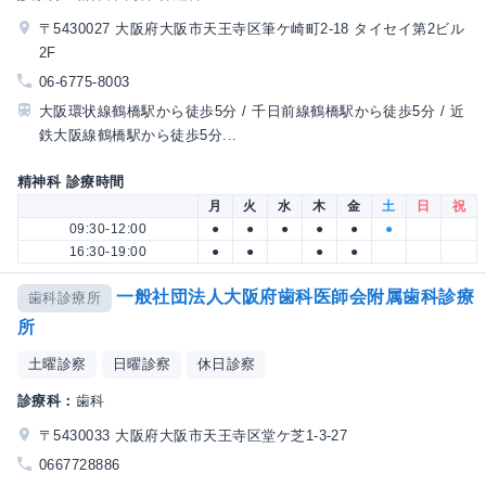
〒5430027 大阪府大阪市天王寺区筆ケ崎町2-18 タイセイ第2ビル
2F
06-6775-8003
大阪環状線鶴橋駅から徒歩5分 / 千日前線鶴橋駅から徒歩5分 / 近
鉄大阪線鶴橋駅から徒歩5分...
精神科 診療時間
月
火
水
木
金
土
日
祝
09:30-12:00
●
●
●
●
●
●
16:30-19:00
●
●
●
●
一般社団法人大阪府歯科医師会附属歯科診療
歯科診療所
所
土曜診察
日曜診察
休日診察
診療科：
歯科
〒5430033 大阪府大阪市天王寺区堂ケ芝1-3-27
0667728886