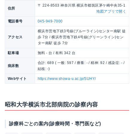
〒 224-8503 神奈川県 横浜市都筑区茅ケ崎中央35-1
住所
地図アプリで開く
電話番号
045-949-7000
横浜市営地下鉄3号線(ブルーライン)センター南駅 徒
アクセス
歩 7分 / 横浜市営地下鉄4号線(グリーンライン)セン
ター南駅 徒歩 7分
駐車場
無料 - 台 / 有料 342 台
合計: 689 ( 一般: 597 / 療養: - / 精神: 92 / 感染症: - /
病床数
結核: -)
Webサイト
https://www.showa-u.ac.jp/SUHY/
昭和大学横浜市北部病院の診察内容
診療科ごとの案内(診療時間・専門医など)