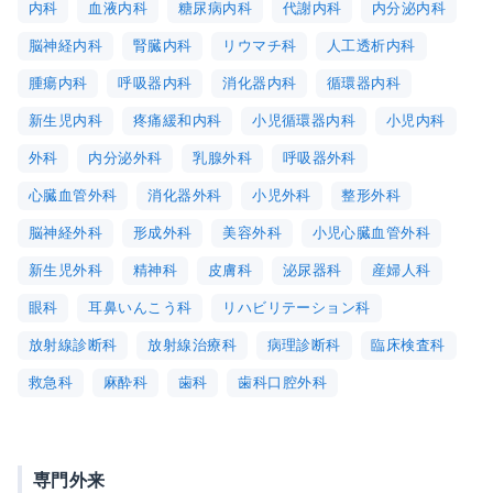
内科
血液内科
糖尿病内科
代謝内科
内分泌内科
脳神経内科
腎臓内科
リウマチ科
人工透析内科
腫瘍内科
呼吸器内科
消化器内科
循環器内科
新生児内科
疼痛緩和内科
小児循環器内科
小児内科
外科
内分泌外科
乳腺外科
呼吸器外科
心臓血管外科
消化器外科
小児外科
整形外科
脳神経外科
形成外科
美容外科
小児心臓血管外科
新生児外科
精神科
皮膚科
泌尿器科
産婦人科
眼科
耳鼻いんこう科
リハビリテーション科
放射線診断科
放射線治療科
病理診断科
臨床検査科
救急科
麻酔科
歯科
歯科口腔外科
専門外来