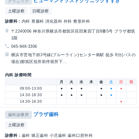
ヒューマントラストクリニックすずき
クリニック
土曜診察
日曜診察
診療科：
内科 胃腸科 消化器科 外科 整形外科
〒2240006 神奈川県横浜市都筑区荏田東四丁目8番5号 プラザ都筑
1階
045-948-3306
横浜市営地下鉄3号線(ブルーライン)センター南駅 徒歩 8分(バスの
場合)都筑区役所前停留所下...
内科 診療時間
月
火
水
木
金
土
日
祝
09:00-13:00
●
●
●
●
●
●
14:30-18:30
●
●
●
●
●
14:30-16:30
●
プラザ歯科
歯科診療所
土曜診察
診療科：
歯科 矯正歯科 小児歯科 歯科口腔外科