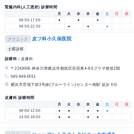
腎臓内科(人工透析) 診療時間
月
火
水
木
金
土
日
祝
08:50-17:00
●
●
●
08:50-22:30
●
●
●
皮フ科小久保医院
クリニック
土曜診察
診療科：
皮膚科
〒2240006 神奈川県横浜市都筑区荏田東4-8-5プラザ都筑2階
045-949-6551
横浜市営地下鉄3号線(ブルーライン)センター南駅 徒歩 6分
皮膚科 診療時間
月
火
水
木
金
土
日
祝
09:00-12:00
●
●
●
●
●
14:00-18:00
●
●
●
●