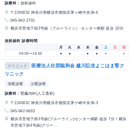
診療科：
放射線科
〒2240032 神奈川県横浜市都筑区茅ヶ崎中央36-6
045-942-2701
横浜市営地下鉄3号線（ブルーライン） センター南駅 徒歩 10分
放射線科 診療時間
月
火
水
木
金
土
日
祝
09:00〜18:00
●
●
●
●
●
●
医療法人社団聡和会 越川記念よこはま腎ク
クリニック
リニック
深夜診察
土曜診察
診療科：
腎臓内科(人工透析)
〒2240032 神奈川県横浜市都筑区茅ケ崎中央36-3
045-942-6663
横浜市営地下鉄3号線(ブルーライン)センター南駅 徒歩 7分 / 横浜
市営地下鉄4号線(グリー...