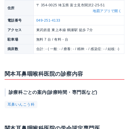
〒 354-0025 埼玉県 富士見市関沢2-25-51
住所
地図アプリで開く
電話番号
049-251-4133
アクセス
東武鉄道 東上本線 鶴瀬駅 徒歩 7分
駐車場
無料 7 台 / 有料 - 台
病床数
合計: - ( 一般: - / 療養: - / 精神: - / 感染症: - / 結核: -)
関本耳鼻咽喉科医院の診察内容
診療科ごとの案内(診療時間・専門医など)
耳鼻いんこう科
関本耳鼻咽喉科医院の学会認定専門医