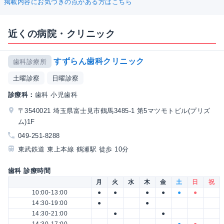
掲載内容にお気づきの点がある方はこちら
近くの病院・クリニック
すずらん歯科クリニック
歯科診療所
土曜診察
日曜診察
診療科：
歯科 小児歯科
〒3540021 埼玉県富士見市鶴馬3485-1 第5マツモトビル(プリズ
ム)1F
049-251-8288
東武鉄道 東上本線 鶴瀬駅 徒歩 10分
歯科 診療時間
月
火
水
木
金
土
日
祝
10:00-13:00
●
●
●
●
●
●
14:30-19:00
●
●
14:30-21:00
●
●
14:30-17:00
●
●