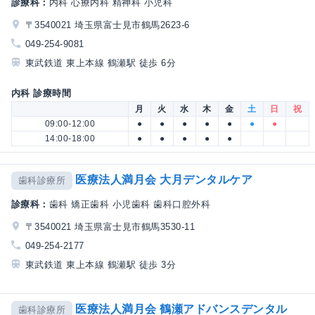
診療科：
内科 心療内科 精神科 小児科
〒3540021 埼玉県富士見市鶴馬2623-6
049-254-9081
東武鉄道 東上本線 鶴瀬駅 徒歩 6分
内科 診療時間
月
火
水
木
金
土
日
祝
09:00-12:00
●
●
●
●
●
●
●
14:00-18:00
●
●
●
●
●
医療法人満月会 大月デンタルケア
歯科診療所
診療科：
歯科 矯正歯科 小児歯科 歯科口腔外科
〒3540021 埼玉県富士見市鶴馬3530-11
049-254-2177
東武鉄道 東上本線 鶴瀬駅 徒歩 3分
医療法人満月会 鶴瀬アドバンスデンタル
歯科診療所