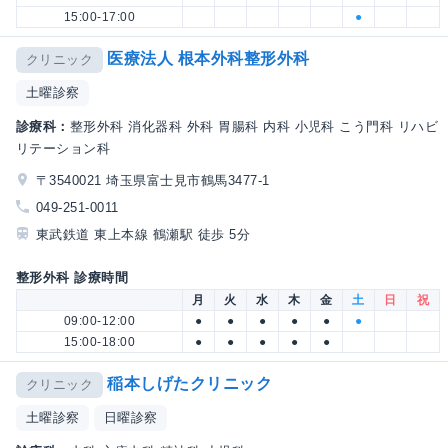
15:00-17:00
●
医療法人 根本外科整形外科
クリニック
土曜診察
診療科：
整形外科 消化器科 外科 胃腸科 内科 小児科 こう門科 リハビ
リテーション科
〒3540021 埼玉県富士見市鶴馬3477-1
049-251-0011
東武鉄道 東上本線 鶴瀬駅 徒歩 5分
整形外科 診療時間
月
火
水
木
金
土
日
祝
09:00-12:00
●
●
●
●
●
●
15:00-18:00
●
●
●
●
●
稲本しげたクリニック
クリニック
土曜診察
日曜診察