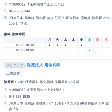
〒3600012 埼玉県熊谷市上之807-11
048-525-2344
JR東日本 高崎線 熊谷駅 徒歩 30分 / JR東日本 高崎線 熊谷駅 バス
15分(バスの...
歯科 診療時間
月
火
水
木
金
土
日
祝
09:00-18:30
●
●
●
●
09:00-18:00
●
医療法人 清水内科
クリニック
土曜診察
診療科：
内科 呼吸器科 消化器科 循環器科 小児科
〒3600012 埼玉県熊谷市上之1562-1
048-526-1530
JR東日本 高崎線 熊谷駅 バス 10分(バスの場合)中央停留所下車 徒
歩 5分