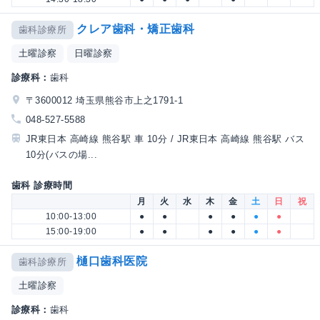
クレア歯科・矯正歯科
歯科診療所
土曜診察
日曜診察
診療科：
歯科
〒3600012 埼玉県熊谷市上之1791-1
048-527-5588
JR東日本 高崎線 熊谷駅 車 10分 / JR東日本 高崎線 熊谷駅 バス
10分(バスの場...
歯科 診療時間
月
火
水
木
金
土
日
祝
10:00-13:00
●
●
●
●
●
●
15:00-19:00
●
●
●
●
●
●
樋口歯科医院
歯科診療所
土曜診察
診療科：
歯科