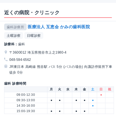
近くの病院・クリニック
医療法人 互恵会 かみの歯科医院
歯科診療所
土曜診察
日曜診察
診療科：
歯科
〒3600012 埼玉県熊谷市上之1980-4
048-594-6562
JR東日本 高崎線 熊谷駅 バス 5分 (バスの場合) 向諏訪停留所下車
徒歩 0分
歯科 診療時間
月
火
水
木
金
土
日
祝
09:00-12:30
●
09:30-13:00
●
●
●
●
●
14:30-16:00
●
15:00-19:30
●
●
●
●