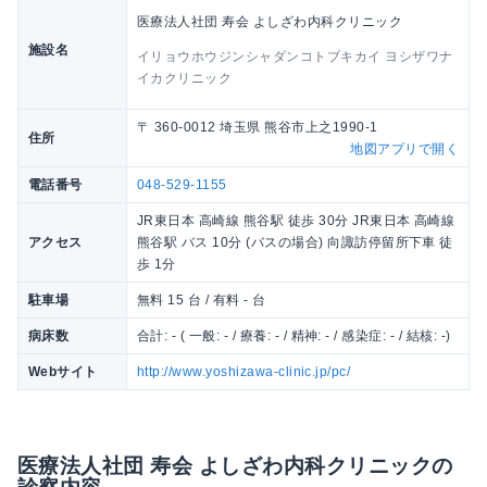
医療法人社団 寿会 よしざわ内科クリニック
施設名
イリョウホウジンシャダンコトブキカイ ヨシザワナ
イカクリニック
〒 360-0012 埼玉県 熊谷市上之1990-1
住所
地図アプリで開く
電話番号
048-529-1155
JR東日本 高崎線 熊谷駅 徒歩 30分 JR東日本 高崎線
アクセス
熊谷駅 バス 10分 (バスの場合) 向諏訪停留所下車 徒
歩 1分
駐車場
無料 15 台 / 有料 - 台
病床数
合計: - ( 一般: - / 療養: - / 精神: - / 感染症: - / 結核: -)
Webサイト
http://www.yoshizawa-clinic.jp/pc/
医療法人社団 寿会 よしざわ内科クリニックの