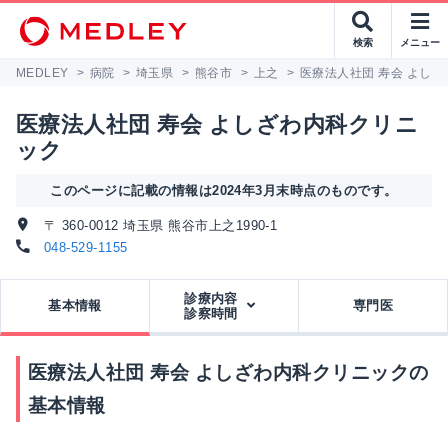
検索
メニュー
MEDLEY
>
病院
>
埼玉県
>
熊谷市
>
上之
>
医療法人社団 寿会 よし
医療法人社団 寿会 よしざわ内科クリニ
ック
このページに記載の情報は2024年3月末時点のものです。
〒 360-0012 埼玉県 熊谷市上之1990-1
048-529-1155
診療内容
基本情報
専門医
診察時間
医療法人社団 寿会 よしざわ内科クリニックの
基本情報