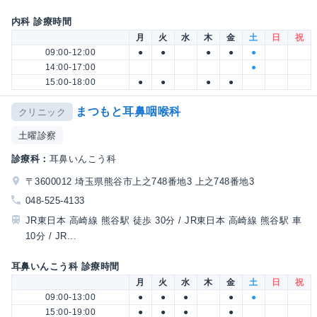
内科 診療時間
月
火
水
木
金
土
日
祝
09:00-12:00
●
●
●
●
●
14:00-17:00
●
15:00-18:00
●
●
●
●
まつもと耳鼻咽喉科
クリニック
土曜診察
診療科：
耳鼻いんこう科
〒3600012 埼玉県熊谷市上之748番地3 上之748番地3
048-525-4133
JR東日本 高崎線 熊谷駅 徒歩 30分 / JR東日本 高崎線 熊谷駅 車
10分 / JR...
耳鼻いんこう科 診療時間
月
火
水
木
金
土
日
祝
09:00-13:00
●
●
●
●
●
15:00-19:00
●
●
●
●