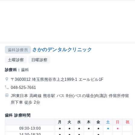
さかのデンタルクリニック
歯科診療所
土曜診察
日曜診察
診療科：
歯科
〒3600012 埼玉県熊谷市上之1999-1 エールビル1F
048-525-7661
JR東日本 高崎線 熊谷駅 バス 8分(バスの場合)向諏訪 停留所停留
所下車 徒歩 2分
歯科 診療時間
月
火
水
木
金
土
日
祝
09:30-13:00
●
●
●
●
●
●
●
14:30-18:30
●
●
●
●