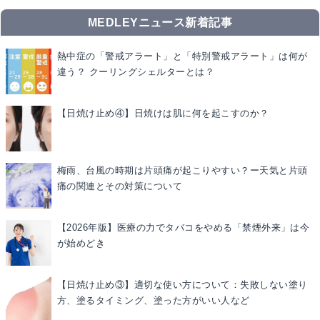
MEDLEYニュース新着記事
熱中症の「警戒アラート」と「特別警戒アラート」は何が
違う？ クーリングシェルターとは？
【日焼け止め④】日焼けは肌に何を起こすのか？
梅雨、台風の時期は片頭痛が起こりやすい？ー天気と片頭
痛の関連とその対策について
【2026年版】医療の力でタバコをやめる「禁煙外来」は今
が始めどき
【日焼け止め③】適切な使い方について：失敗しない塗り
方、塗るタイミング、塗った方がいい人など