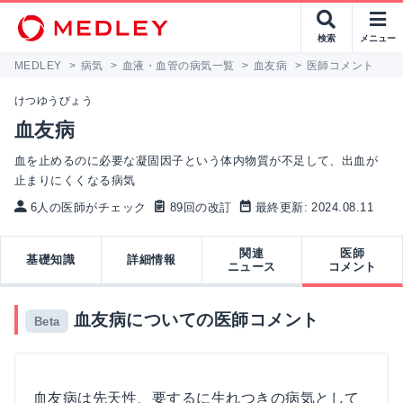
検索
メニュー
MEDLEY
>
病気
>
血液・血管の病気一覧
>
血友病
>
医師コメント
けつゆうびょう
血友病
血を止めるのに必要な凝固因子という体内物質が不足して、出血が
止まりにくくなる病気
6人の医師がチェック
89回の改訂
最終更新: 2024.08.11
関連
医師
基礎知識
詳細情報
ニュース
コメント
血友病についての医師コメント
Beta
血友病は先天性、要するに生れつきの病気として