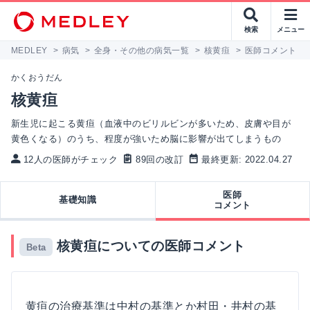
検索
メニュー
MEDLEY
>
病気
>
全身・その他の病気一覧
>
核黄疸
>
医師コメント
かくおうだん
核黄疸
新生児に起こる黄疸（血液中のビリルビンが多いため、皮膚や目が
黄色くなる）のうち、程度が強いため脳に影響が出てしまうもの
12人の医師がチェック
89回の改訂
最終更新: 2022.04.27
医師
基礎知識
コメント
核黄疸についての医師コメント
Beta
黄疸の治療基準は中村の基準とか村田・井村の基