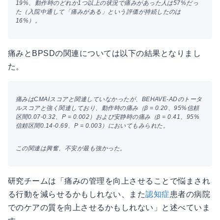
19%、動作時のどれか1つ以上の状況で痛みがあった人は57%だっ
た（入院中通して「痛みがある」という評価が持続したのは
16%）。
痛みとBPSDの関連については以下の結果となりまし
た。
痛みはCMAIスコアと関連していなかったが、BEHAVE-ADのトータ
ルスコアと強く関連しており、動作時の痛み（β = 0.20、95%信頼
区間0.07-0.32、P = 0.002）および安静時の痛み（β = 0.41、95%
信頼区間0.14-0.69、P = 0.003）においてもみられた。
この関連は興奮、不安が最も強かった。
研究チームは「痛みの管理を向上させることで悩まされ
る行動を減らせるかもしれない、また
認知症
患者の病院
でのケアの質を向上させるかもしれない」と述べていま