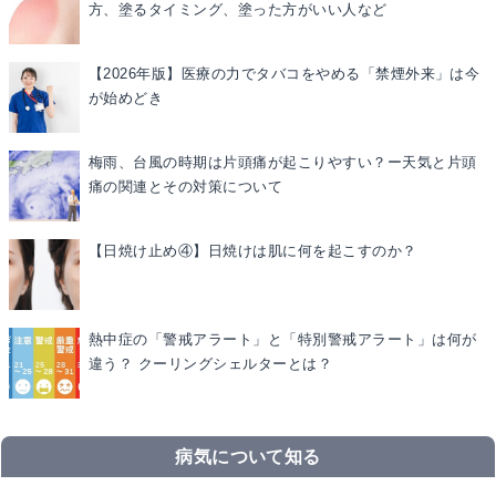
方、塗るタイミング、塗った方がいい人など
【2026年版】医療の力でタバコをやめる「禁煙外来」は今
が始めどき
梅雨、台風の時期は片頭痛が起こりやすい？ー天気と片頭
痛の関連とその対策について
【日焼け止め④】日焼けは肌に何を起こすのか？
熱中症の「警戒アラート」と「特別警戒アラート」は何が
違う？ クーリングシェルターとは？
病気について知る