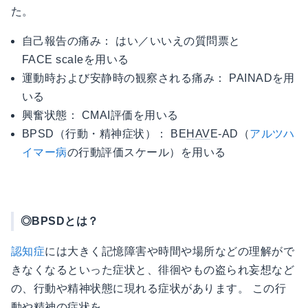
た。
自己報告の痛み： はい／いいえの質問票と
FACE scaleを用いる
運動時および安静時の観察される痛み： PAINADを用
いる
興奮状態： CMAI評価を用いる
BPSD（行動・精神症状）： BE
HAV
E-AD（
アルツハ
イマー病
の行動評価スケール）を用いる
◎BPSDとは？
認知症
には大きく記憶障害や時間や場所などの理解がで
きなくなるといった症状と、徘徊やもの盗られ妄想など
の、行動や精神状態に現れる症状があります。 この行
動や精神の症状を、