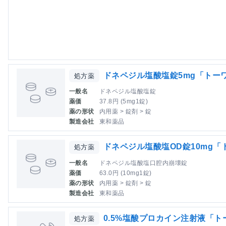
ドネペジル塩酸塩錠5mg「トー
処方薬
一般名
ドネペジル塩酸塩錠
薬価
37.8円 (5mg1錠)
薬の形状
内用薬 > 錠剤 > 錠
製造会社
東和薬品
ドネペジル塩酸塩OD錠10mg「
処方薬
一般名
ドネペジル塩酸塩口腔内崩壊錠
薬価
63.0円 (10mg1錠)
薬の形状
内用薬 > 錠剤 > 錠
製造会社
東和薬品
0.5%塩酸プロカイン注射液「ト
処方薬