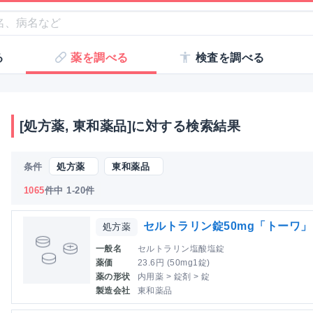
る
薬を調べる
検査を調べる
[処方薬, 東和薬品]に対する検索結果
条件
処方薬
東和薬品
1065
件中 1-20件
セルトラリン錠50mg「トーワ」
処方薬
一般名
セルトラリン塩酸塩錠
薬価
23.6円 (50mg1錠)
薬の形状
内用薬 > 錠剤 > 錠
製造会社
東和薬品