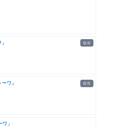
ワ」
後発
トーワ」
後発
ーワ」