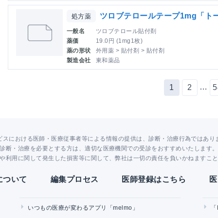
ツロブテロールテープ1mg「ト
処方薬
一般名
ツロブテロール貼付剤
薬価
19.0円 (1mg1枚)
薬の形状
外用薬 > 貼付剤 > 貼付剤
製造会社
東和薬品
…
1
2
5
ビスにおける医師・医療従事者等による情報の提供は、診断・治療行為ではあり
診断・治療を必要とする方は、適切な医療機関での受診をおすすめいたします
や利用に関して発生した損害等に関して、弊社は一切の責任を負いかねますこ
Yについて
編集プロセス
医師登録はこちら
医
いつもの医療が変わるアプリ「melmo」
「