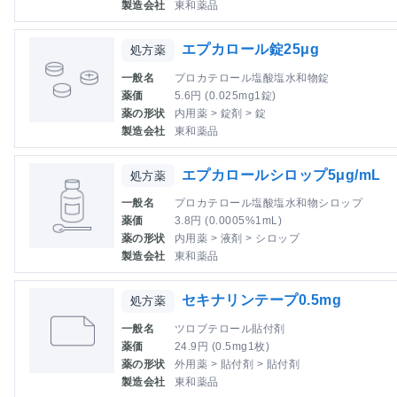
製造会社
東和薬品
エプカロール錠25μg
処方薬
一般名
プロカテロール塩酸塩水和物錠
薬価
5.6円 (0.025mg1錠)
薬の形状
内用薬 > 錠剤 > 錠
製造会社
東和薬品
エプカロールシロップ5μg/mL
処方薬
一般名
プロカテロール塩酸塩水和物シロップ
薬価
3.8円 (0.0005%1mL)
薬の形状
内用薬 > 液剤 > シロップ
製造会社
東和薬品
セキナリンテープ0.5mg
処方薬
一般名
ツロブテロール貼付剤
薬価
24.9円 (0.5mg1枚)
薬の形状
外用薬 > 貼付剤 > 貼付剤
製造会社
東和薬品