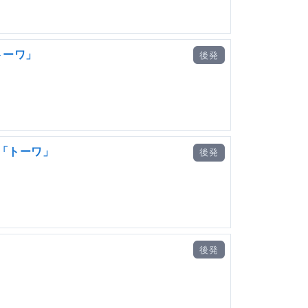
トーワ」
後発
%「トーワ」
後発
後発