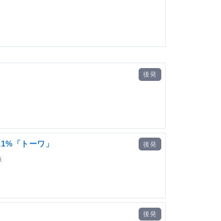
後発
.1%「トーワ」
後発
液
後発