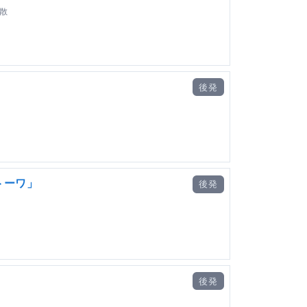
散
後発
トーワ」
後発
後発