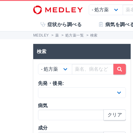
症状から調べる
病気を調べ
MEDLEY
>
薬
>
処方薬一覧
>
検索
検索
先発・後発:
病気
クリア
成分