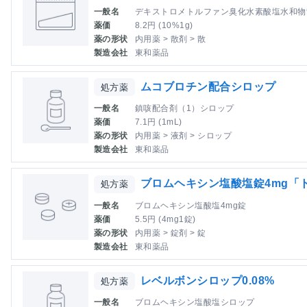
一般名
デキストロメトルファン臭化水素酸塩水和物
薬価
8.2円 (10%1g)
薬の形状
内用薬 > 散剤 > 散
製造会社
東和薬品
ムコブロチン配合シロップ
処方薬
一般名
鎮咳配合剤（1）シロップ
薬価
7.1円 (1mL)
薬の形状
内用薬 > 液剤 > シロップ
製造会社
東和薬品
ブロムヘキシン塩酸塩錠4mg「
処方薬
一般名
ブロムヘキシン塩酸塩4mg錠
薬価
5.5円 (4mg1錠)
薬の形状
内用薬 > 錠剤 > 錠
製造会社
東和薬品
レベルボンシロップ0.08%
処方薬
一般名
ブロムヘキシン塩酸塩シロップ