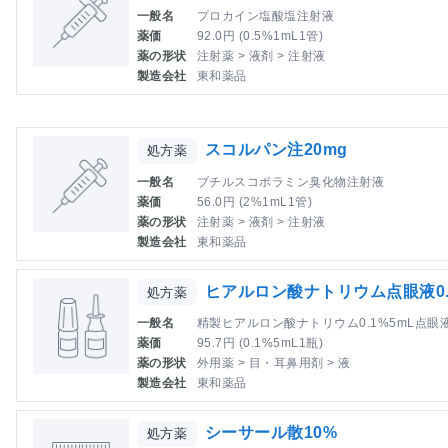
一般名
プロカイン塩酸塩注射液
薬価
92.0円 (0.5%1mL1管)
薬の形状
注射薬 > 液剤 > 注射液
製造会社
東和薬品
スコルパン注20mg
処方薬
一般名
ブチルスコポラミン臭化物注射液
薬価
56.0円 (2%1mL1管)
薬の形状
注射薬 > 液剤 > 注射液
製造会社
東和薬品
ヒアルロン酸ナトリウム点眼液0
処方薬
一般名
精製ヒアルロン酸ナトリウム0.1%5mL点眼
薬価
95.7円 (0.1%5mL1瓶)
薬の形状
外用薬 > 目・耳鼻用剤 > 液
製造会社
東和薬品
シーサール散10%
処方薬