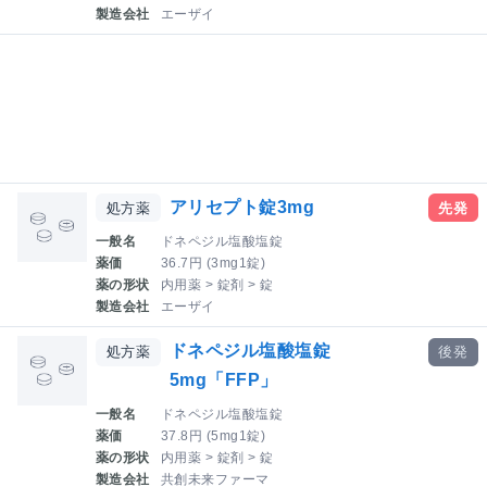
製造会社
エーザイ
アリセプト錠3mg
処方薬
先発
一般名
ドネペジル塩酸塩錠
薬価
36.7円 (3mg1錠)
薬の形状
内用薬 > 錠剤 > 錠
製造会社
エーザイ
ドネペジル塩酸塩錠
処方薬
後発
5mg「FFP」
一般名
ドネペジル塩酸塩錠
薬価
37.8円 (5mg1錠)
薬の形状
内用薬 > 錠剤 > 錠
製造会社
共創未来ファーマ