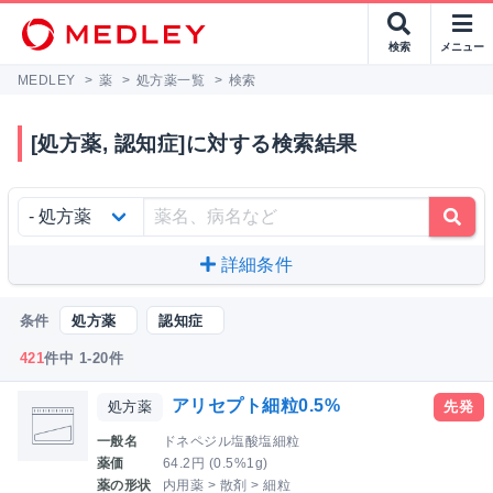
検索
メニュー
MEDLEY
>
薬
>
処方薬一覧
>
検索
[処方薬, 認知症]に対する検索結果
詳細条件
条件
処方薬
認知症
421
件中 1-20件
アリセプト細粒0.5%
処方薬
先発
一般名
ドネペジル塩酸塩細粒
薬価
64.2円 (0.5%1g)
薬の形状
内用薬 > 散剤 > 細粒