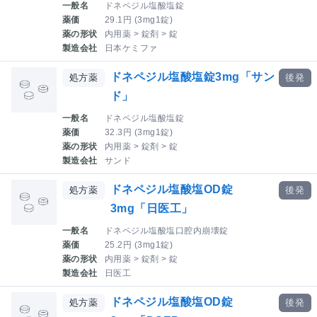
一般名
ドネペジル塩酸塩錠
薬価
29.1円 (3mg1錠)
薬の形状
内用薬 > 錠剤 > 錠
製造会社
日本ケミファ
ドネペジル塩酸塩錠3mg「サン
処方薬
後発
ド」
一般名
ドネペジル塩酸塩錠
薬価
32.3円 (3mg1錠)
薬の形状
内用薬 > 錠剤 > 錠
製造会社
サンド
ドネペジル塩酸塩OD錠
処方薬
後発
3mg「日医工」
一般名
ドネペジル塩酸塩口腔内崩壊錠
薬価
25.2円 (3mg1錠)
薬の形状
内用薬 > 錠剤 > 錠
製造会社
日医工
ドネペジル塩酸塩OD錠
処方薬
後発