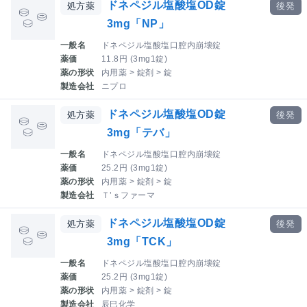
ドネペジル塩酸塩OD錠
処方薬
後発
3mg「NP」
一般名
ドネペジル塩酸塩口腔内崩壊錠
薬価
11.8円 (3mg1錠)
薬の形状
内用薬 > 錠剤 > 錠
製造会社
ニプロ
ドネペジル塩酸塩OD錠
処方薬
後発
3mg「テバ」
一般名
ドネペジル塩酸塩口腔内崩壊錠
薬価
25.2円 (3mg1錠)
薬の形状
内用薬 > 錠剤 > 錠
製造会社
Ｔ’ｓファーマ
ドネペジル塩酸塩OD錠
処方薬
後発
3mg「TCK」
一般名
ドネペジル塩酸塩口腔内崩壊錠
薬価
25.2円 (3mg1錠)
薬の形状
内用薬 > 錠剤 > 錠
製造会社
辰巳化学