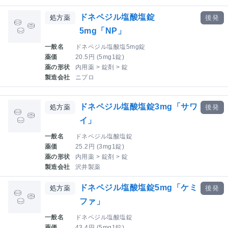
ドネペジル塩酸塩錠
処方薬
後発
5mg「NP」
一般名
ドネペジル塩酸塩5mg錠
薬価
20.5円 (5mg1錠)
薬の形状
内用薬 > 錠剤 > 錠
製造会社
ニプロ
ドネペジル塩酸塩錠3mg「サワ
処方薬
後発
イ」
一般名
ドネペジル塩酸塩錠
薬価
25.2円 (3mg1錠)
薬の形状
内用薬 > 錠剤 > 錠
製造会社
沢井製薬
ドネペジル塩酸塩錠5mg「ケミ
処方薬
後発
ファ」
一般名
ドネペジル塩酸塩錠
薬価
43.4円 (5mg1錠)