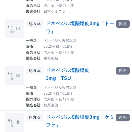
薬の形状
内用薬 > 錠剤 > 錠
製造会社
日本ケミファ
ドネペジル塩酸塩錠3mg「トー
処方薬
後発
ワ」
一般名
ドネペジル塩酸塩錠
薬価
25.2円 (3mg1錠)
薬の形状
内用薬 > 錠剤 > 錠
製造会社
東和薬品
ドネペジル塩酸塩錠
処方薬
後発
3mg「TSU」
一般名
ドネペジル塩酸塩錠
薬価
25.2円 (3mg1錠)
薬の形状
内用薬 > 錠剤 > 錠
製造会社
鶴原製薬
ドネペジル塩酸塩錠3mg「ケミ
処方薬
後発
ファ」