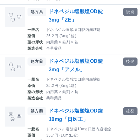
ドネペジル塩酸塩OD錠
処方薬
後発
3mg「ZE」
一般名
ドネペジル塩酸塩口腔内崩壊錠
薬価
25.2円 (3mg1錠)
薬の形状
内用薬 > 錠剤 > 錠
製造会社
全星薬品
ドネペジル塩酸塩OD錠
処方薬
後発
3mg「アメル」
一般名
ドネペジル塩酸塩口腔内崩壊錠
薬価
25.2円 (3mg1錠)
薬の形状
内用薬 > 錠剤 > 錠
製造会社
共和薬品
ドネペジル塩酸塩OD錠
処方薬
後発
10mg「日医工」
一般名
ドネペジル塩酸塩10mg口腔内崩壊錠
薬価
35.7円 (10mg1錠)