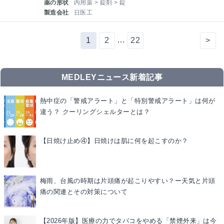
薬の形状
内用薬 > 錠剤 > 錠
製造会社
日医工
…
1
2
22
>
MEDLEYニュース新着記事
熱中症の「警戒アラート」と「特別警戒アラート」は何が
違う？ クーリングシェルターとは？
【日焼け止め④】日焼けは肌に何を起こすのか？
梅雨、台風の時期は片頭痛が起こりやすい？ー天気と片頭
痛の関連とその対策について
【2026年版】医療の力でタバコをやめる「禁煙外来」は今