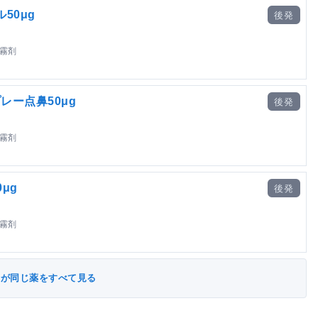
50μg
後発
噴霧剤
レー点鼻50μg
後発
噴霧剤
μg
後発
噴霧剤
分が同じ薬をすべて見る