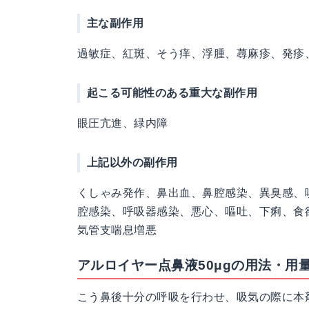
主な副作用
過敏症、紅斑、そう痒、浮腫、蕁麻疹、発疹
起こる可能性のある重大な副作用
眼圧亢進、緑内障
上記以外の副作用
くしゃみ発作、鼻出血、鼻腔感染、異臭感、
腔感染、呼吸器感染、悪心、嘔吐、下痢、食
気管支喘息増悪
アルロイヤー点鼻液50μgの用法・用
こう鼻後十分の呼吸を行わせ、吸気の際に本