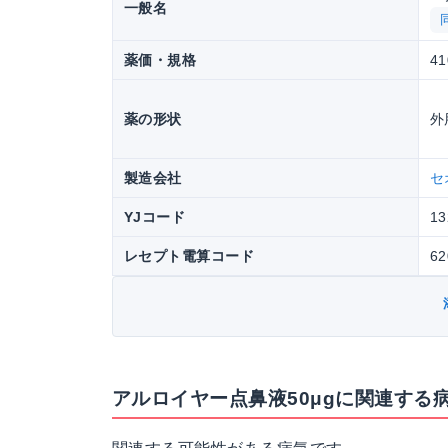
一般名
薬価・規格
41
薬の形状
外
製造会社
セ
YJコード
13
レセプト電算コード
62
アルロイヤー点鼻液50μgに関連する