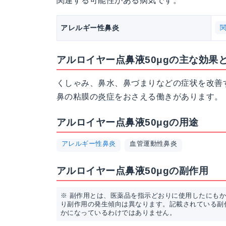
関連する可能性がある病気です。
アレルギー性鼻炎
アルロイヤー点鼻液50μgの主な効果
くしゃみ、鼻水、鼻づまりなどの症状を改善
鼻の粘膜の
炎症
をおさえる働きがあります。
アルロイヤー点鼻液50μgの用途
アレルギー性鼻炎
血管運動性鼻炎
アルロイヤー点鼻液50μgの副作用
※ 副作用とは、医薬品を指示どおりに使用したにも
り副作用の発生傾向は異なります。記載されている副
かになっているわけではありません。