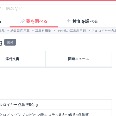
る
薬を調べる
検査を調べる
薬品
>
感覚器官用薬
>
耳鼻科用剤
>
その他の耳鼻科用剤
>
アルロイヤー点鼻
g
後発
添付文書
関連ニュース
ルロイヤー点鼻液50μg
クロメタゾンプロピオン酸エステル8.5mg8.5g点鼻液