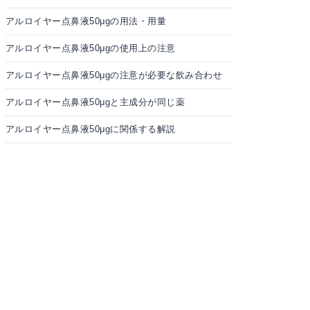
アルロイヤー点鼻液50μgの用法・用量
アルロイヤー点鼻液50μgの使用上の注意
アルロイヤー点鼻液50μgの注意が必要な飲み合わせ
アルロイヤー点鼻液50μgと主成分が同じ薬
アルロイヤー点鼻液50μgに関係する解説