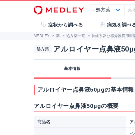
症状から調べる
病気を調べ
MEDLEY
>
薬
>
処方薬一覧
>
神経系及び感覚器官用医
アルロイヤー点鼻液50μ
処方薬
基本情報
アルロイヤー点鼻液50μgの基本情報
アルロイヤー点鼻液50μgの概要
商品名
ア
ベ