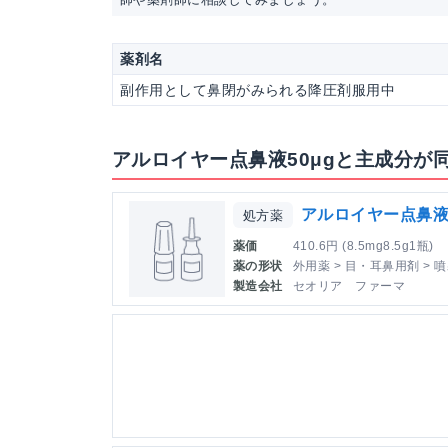
薬剤名
副作用として鼻閉がみられる降圧剤服用中
アルロイヤー点鼻液50μgと主成分が
アルロイヤー点鼻液5
処方薬
薬価
410.6円 (8.5mg8.5g1瓶)
薬の形状
外用薬 > 目・耳鼻用剤 > 
製造会社
セオリア ファーマ