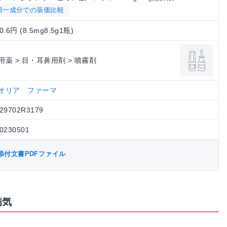
同一成分での薬価比較
0.6円 (8.5mg8.5g1瓶)
用薬 > 目・耳鼻用剤 > 噴霧剤
オリア ファーマ
29702R3179
0230501
添付文書PDFファイル
病気