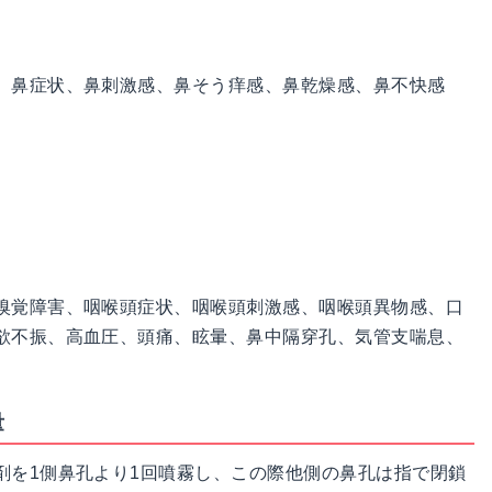
、鼻症状、鼻刺激感、鼻そう痒感、鼻乾燥感、鼻不快感
嗅覚障害、咽喉頭症状、咽喉頭刺激感、咽喉頭異物感、口
欲不振、高血圧、頭痛、眩暈、鼻中隔穿孔、気管支喘息、
量
剤を1側鼻孔より1回噴霧し、この際他側の鼻孔は指で閉鎖