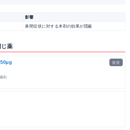
影響
鼻閉症状に対する本剤の効果が隠蔽
同じ薬
0μg
後発
噴霧剤