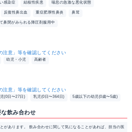
い感染症
結核性疾患
喘息の急激な悪化状態
反復性鼻出血
重症肥厚性鼻炎
鼻茸
て鼻閉がみられる降圧剤服用中
の注意」等を確認してください
幼児・小児
高齢者
の注意」等を確認してください
児(0日〜27日)
乳児(0日〜364日)
5歳以下の幼児(0歳〜5歳)
要な飲み合わせ
ことがあります。 飲み合わせに関して気になることがあれば、担当の医