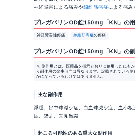
神経障害による痛みや
線維筋痛症
による痛み
プレガバリンOD錠150mg「KN」の
神経障害性
疼痛
線維筋痛症
の疼痛
プレガバリンOD錠150mg「KN」の
※ 副作用とは、医薬品を指示どおりに使用したにも
り副作用の発生傾向は異なります。記載されている副
かになっているわけではありません。
主な副作用
浮腫、好中球減少症、白血球減少症、血小板
症、錯乱、失見当識
起こる可能性のある重大な副作用