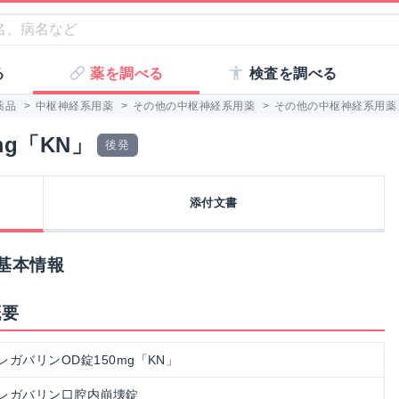
る
薬を調べる
検査を調べる
薬品
>
中枢神経系用薬
>
その他の中枢神経系用薬
>
その他の中枢神経系用薬
g「KN」
後発
添付文書
の基本情報
概要
レガバリンOD錠150mg「KN」
レガバリン口腔内崩壊錠