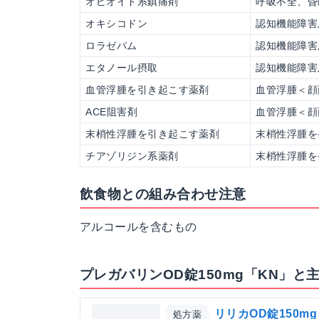
オピオイド系鎮痛剤
呼吸不全、昏
オキシコドン
認知機能障害
ロラゼパム
認知機能障害
エタノール摂取
認知機能障害
血管浮腫を引き起こす薬剤
血管浮腫＜顔
ACE阻害剤
血管浮腫＜顔
末梢性浮腫を引き起こす薬剤
末梢性浮腫を
チアゾリジン系薬剤
末梢性浮腫を
飲食物との組み合わせ注意
アルコールを含むもの
プレガバリンOD錠150mg「KN」と
リリカOD錠150mg
処方薬