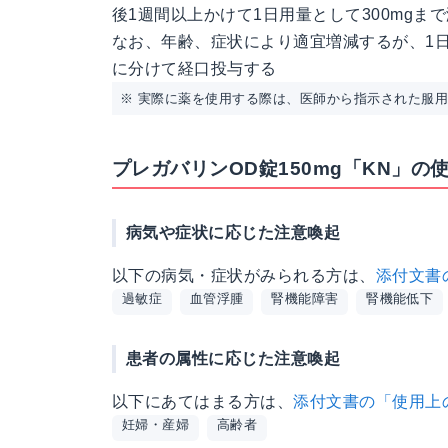
後1週間以上かけて1日用量として300mgまで
なお、年齢、症状により適宜増減するが、1日
に分けて経口投与する
※ 実際に薬を使用する際は、医師から指示された服
プレガバリンOD錠150mg「KN」の
病気や症状に応じた注意喚起
以下の病気・症状がみられる方は、
添付文書
過敏症
血管浮腫
腎機能障害
腎機能低下
患者の属性に応じた注意喚起
以下にあてはまる方は、
添付文書の「使用上
妊婦・産婦
高齢者