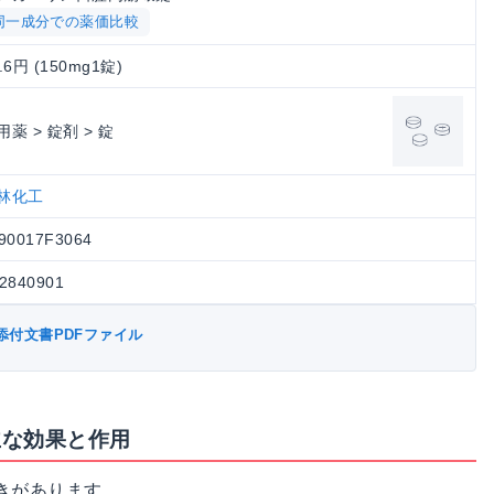
同一成分での薬価比較
.6円 (150mg1錠)
用薬 > 錠剤 > 錠
林化工
90017F3064
2840901
添付文書PDFファイル
主な効果と作用
きがあります。