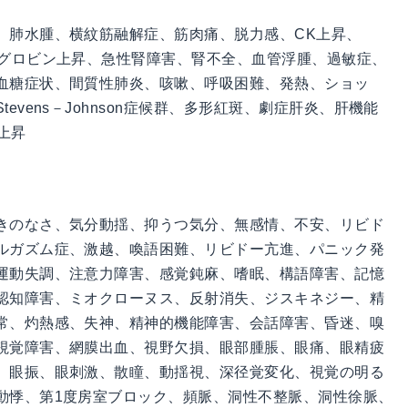
、肺水腫、横紋筋融解症、筋肉痛、脱力感、CK上昇、
オグロビン上昇、急性腎障害、腎不全、血管浮腫、過敏症、
血糖症状、間質性肺炎、咳嗽、呼吸困難、発熱、ショッ
vens－Johnson症候群、多形紅斑、劇症肝炎、肝機能
T上昇
きのなさ、気分動揺、抑うつ気分、無感情、不安、リビド
ルガズム症、激越、喚語困難、リビドー亢進、パニック発
運動失調、注意力障害、感覚鈍麻、嗜眠、構語障害、記憶
認知障害、ミオクローヌス、反射消失、ジスキネジー、精
常、灼熱感、失神、精神的機能障害、会話障害、昏迷、嗅
視覚障害、網膜出血、視野欠損、眼部腫脹、眼痛、眼精疲
、眼振、眼刺激、散瞳、動揺視、深径覚変化、視覚の明る
動悸、第1度房室ブロック、頻脈、洞性不整脈、洞性徐脈、