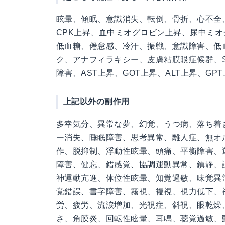
眩暈、傾眠、意識消失、転倒、骨折、心不全
CPK上昇、血中ミオグロビン上昇、尿中ミ
低血糖、倦怠感、冷汗、振戦、意識障害、低
ク、アナフィラキシー、皮膚粘膜眼症候群、Ste
障害、AST上昇、GOT上昇、ALT上昇、GP
上記以外の副作用
多幸気分、異常な夢、幻覚、うつ病、落ち着
ー消失、睡眠障害、思考異常、離人症、無オ
作、脱抑制、浮動性眩暈、頭痛、平衡障害、
障害、健忘、錯感覚、協調運動異常、鎮静、
神運動亢進、体位性眩暈、知覚過敏、味覚異
覚錯誤、書字障害、霧視、複視、視力低下、
労、疲労、流涙増加、光視症、斜視、眼乾燥
さ、角膜炎、回転性眩暈、耳鳴、聴覚過敏、