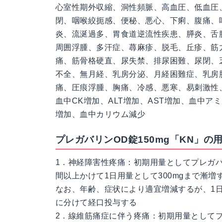
心室性期外収縮、洞性頻脈、高血圧、低血圧
閉、咽喉絞扼感、便秘、悪心、下痢、腹痛、
炎、流涎過多、胃食道逆流性疾患、膵炎、舌
周囲浮腫、多汗症、蕁麻疹、脱毛、丘疹、筋
痛、筋骨格硬直、尿失禁、排尿困難、尿閉、
不全、無月経、乳房分泌、月経困難症、乳房
痛、圧痕浮腫、胸痛、冷感、悪寒、易刺激性
血中CK増加、ALT増加、AST増加、血中
増加、血中カリウム減少
プレガバリンOD錠150mg「KN」の
1．神経障害性疼痛：初期用量としてプレガバリ
間以上かけて1日用量として300mgまで漸増
なお、年齢、症状により適宜増減するが、1日
に分けて経口投与する
2．線維筋痛症に伴う疼痛：初期用量としてプ