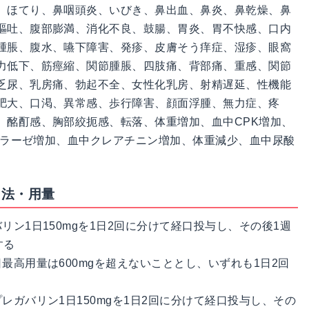
、ほてり、鼻咽頭炎、いびき、鼻出血、鼻炎、鼻乾燥、鼻
嘔吐、腹部膨満、消化不良、鼓腸、胃炎、胃不快感、口内
腫脹、腹水、嚥下障害、発疹、皮膚そう痒症、湿疹、眼窩
力低下、筋痙縮、関節腫脹、四肢痛、背部痛、重感、関節
乏尿、乳房痛、勃起不全、女性化乳房、射精遅延、性機能
肥大、口渇、異常感、歩行障害、顔面浮腫、無力症、疼
、酩酊感、胸部絞扼感、転落、体重増加、血中CPK増加、
アミラーゼ増加、血中クレアチニン増加、体重減少、血中尿酸
用法・用量
ン1日150mgを1日2回に分けて経口投与し、その後1週
する
最高用量は600mgを超えないこととし、いずれも1日2回
レガバリン1日150mgを1日2回に分けて経口投与し、その