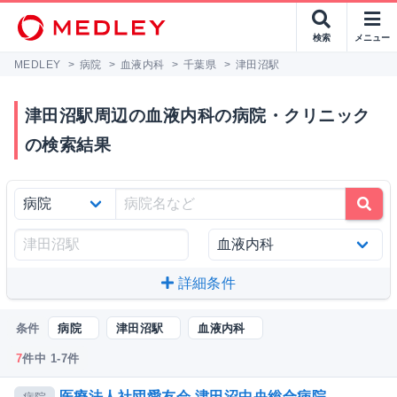
検索
メニュー
MEDLEY
>
病院
>
血液内科
>
千葉県
>
津田沼駅
津田沼駅周辺の血液内科の病院・クリニック
の検索結果
詳細条件
条件
病院
津田沼駅
血液内科
7
件中 1-7件
医療法人社団愛友会 津田沼中央総合病院