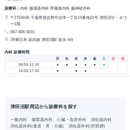
診療科：
内科 循環器内科 呼吸器内科 脳神経外科
〒2750026 千葉県習志野市谷津一丁目15番地22号 津田沼ザ・タワ
ー1階
047-406-3001
JR東日本 総武線 津田沼駅 徒歩 4分
内科 診療時間
月
火
水
木
金
土
日
祝
09:00-12:30
●
●
●
●
●
●
14:00-17:30
●
●
●
津田沼駅周辺から診療科を探す
一般内科
循環器内科
心臓・血管外科
消化器内科
消化器外科(食道・胃・大腸)
消化器外科(肝胆膵)