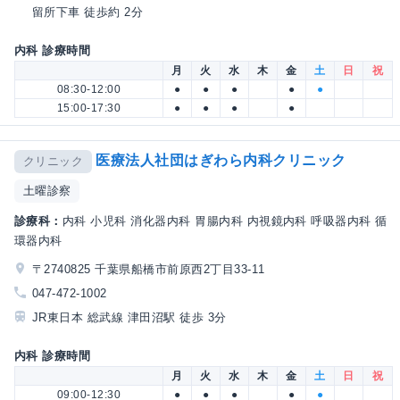
留所下車 徒歩約 2分
内科 診療時間
月
火
水
木
金
土
日
祝
08:30-12:00
●
●
●
●
●
15:00-17:30
●
●
●
●
医療法人社団はぎわら内科クリニック
クリニック
土曜診察
診療科：
内科 小児科 消化器内科 胃腸内科 内視鏡内科 呼吸器内科 循
環器内科
〒2740825 千葉県船橋市前原西2丁目33-11
047-472-1002
JR東日本 総武線 津田沼駅 徒歩 3分
内科 診療時間
月
火
水
木
金
土
日
祝
09:00-12:30
●
●
●
●
●