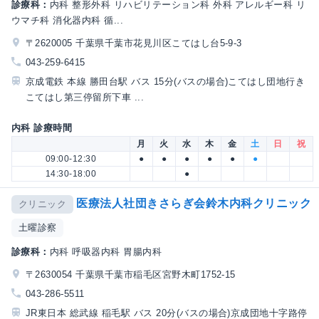
診療科：
内科 整形外科 リハビリテーション科 外科 アレルギー科 リ
ウマチ科 消化器内科 循...
〒2620005 千葉県千葉市花見川区こてはし台5-9-3
043-259-6415
京成電鉄 本線 勝田台駅 バス 15分(バスの場合)こてはし団地行き
こてはし第三停留所下車 ...
内科 診療時間
月
火
水
木
金
土
日
祝
09:00-12:30
●
●
●
●
●
●
14:30-18:00
●
医療法人社団きさらぎ会鈴木内科クリニック
クリニック
土曜診察
診療科：
内科 呼吸器内科 胃腸内科
〒2630054 千葉県千葉市稲毛区宮野木町1752-15
043-286-5511
JR東日本 総武線 稲毛駅 バス 20分(バスの場合)京成団地十字路停