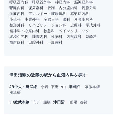
呼吸器内科
呼吸器外科
神経内科
脳神経外科
腎臓内科
泌尿器科
代謝・内分泌内科
乳腺外科
血液内科
アレルギー・膠原病科
感染症内科
小児科
小児外科
産婦人科
眼科
耳鼻咽喉科
整形外科
リハビリテーション科
皮膚科
形成外科
精神科・心療内科
救急科
ペインクリニック
緩和ケア科
腫瘍内科
性病科
内視鏡科
麻酔科
放射線科
口腔外科
一般歯科
津田沼駅の近隣の駅から血液内科を探す
JR中央・総武線
小岩
下総中山
津田沼
幕張本郷
浅草橋
JR総武本線
市川
船橋
津田沼
稲毛
都賀