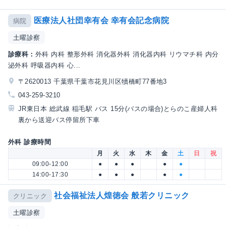
医療法人社団幸有会 幸有会記念病院
病院
土曜診察
診療科：
外科 内科 整形外科 消化器外科 消化器内科 リウマチ科 内分
泌外科 呼吸器内科 心...
〒2620013 千葉県千葉市花見川区犢橋町77番地3
043-259-3210
JR東日本 総武線 稲毛駅 バス 15分(バスの場合)とらのこ産婦人科
裏から送迎バス停留所下車
外科 診療時間
月
火
水
木
金
土
日
祝
09:00-12:00
●
●
●
●
●
14:00-17:30
●
●
●
●
●
社会福祉法人煌徳会 般若クリニック
クリニック
土曜診察