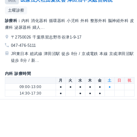
病院
土曜診察
診療科：
内科 消化器科 循環器科 小児科 外科 整形外科 脳神経外科 皮
膚科 泌尿器科 婦人...
〒2750026 千葉県習志野市谷津1-9-17
047-476-5111
JR東日本 総武線 津田沼駅 徒歩 8分 / 京成電鉄 本線 京成津田沼駅
徒歩 8分 / 新...
内科 診療時間
月
火
水
木
金
土
日
祝
09:00-13:00
●
●
●
●
●
●
14:30-17:30
●
●
●
●