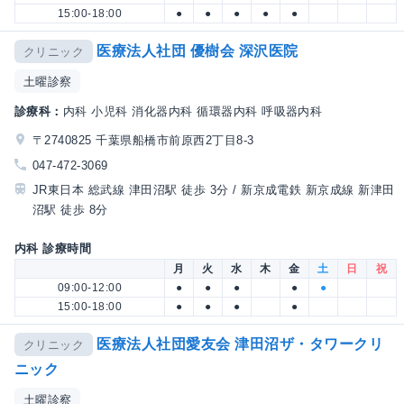
15:00-18:00
●
●
●
●
●
医療法人社団 優樹会 深沢医院
クリニック
土曜診察
診療科：
内科 小児科 消化器内科 循環器内科 呼吸器内科
〒2740825 千葉県船橋市前原西2丁目8-3
047-472-3069
JR東日本 総武線 津田沼駅 徒歩 3分 / 新京成電鉄 新京成線 新津田
沼駅 徒歩 8分
内科 診療時間
月
火
水
木
金
土
日
祝
09:00-12:00
●
●
●
●
●
15:00-18:00
●
●
●
●
医療法人社団愛友会 津田沼ザ・タワークリ
クリニック
ニック
土曜診察