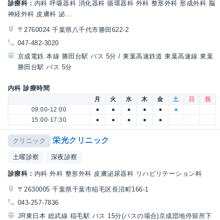
診療科：
内科 呼吸器科 消化器科 循環器科 外科 整形外科 形成外科 脳
神経外科 皮膚科 泌...
〒2760024 千葉県八千代市勝田622-2
047-482-3020
京成電鉄 本線 勝田台駅 バス 5分 / 東葉高速鉄道 東葉高速線 東葉
勝田台駅 バス 5分
内科 診療時間
月
火
水
木
金
土
日
祝
09:00-12:00
●
●
●
●
●
●
15:00-17:30
●
●
●
●
●
栄光クリニック
クリニック
土曜診察
深夜診察
診療科：
内科 外科 整形外科 皮膚泌尿器科 リハビリテーション科
〒2630005 千葉県千葉市稲毛区長沼町166-1
043-257-7836
JR東日本 総武線 稲毛駅 バス 15分(バスの場合)京成団地停留所下