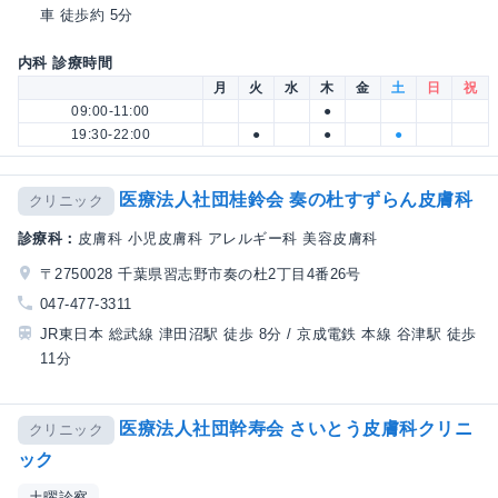
車 徒歩約 5分
内科 診療時間
月
火
水
木
金
土
日
祝
09:00-11:00
●
19:30-22:00
●
●
●
医療法人社団桂鈴会 奏の杜すずらん皮膚科
クリニック
診療科：
皮膚科 小児皮膚科 アレルギー科 美容皮膚科
〒2750028 千葉県習志野市奏の杜2丁目4番26号
047-477-3311
JR東日本 総武線 津田沼駅 徒歩 8分 / 京成電鉄 本線 谷津駅 徒歩
11分
医療法人社団幹寿会 さいとう皮膚科クリニ
クリニック
ック
土曜診察