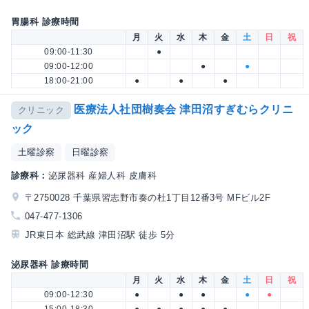
胃腸科 診療時間
月
火
水
木
金
土
日
祝
09:00-11:30
●
09:00-12:00
●
●
18:00-21:00
●
●
●
医療法人社団樹奏会 津田沼すぎむらクリニ
クリニック
ック
土曜診察
日曜診察
診療科：
泌尿器科 産婦人科 皮膚科
〒2750028 千葉県習志野市奏の杜1丁目12番3号 MFビル2F
047-477-1306
JR東日本 総武線 津田沼駅 徒歩 5分
泌尿器科 診療時間
月
火
水
木
金
土
日
祝
09:00-12:30
●
●
●
●
●