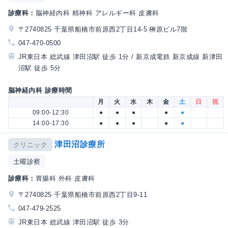
診療科：
脳神経内科 精神科 アレルギー科 皮膚科
〒2740825 千葉県船橋市前原西2丁目14-5 榊原ビル7階
047-470-0500
JR東日本 総武線 津田沼駅 徒歩 1分 / 新京成電鉄 新京成線 新津田
沼駅 徒歩 5分
脳神経内科 診療時間
月
火
水
木
金
土
日
祝
09:00-12:30
●
●
●
●
●
14:00-17:30
●
●
●
●
●
津田沼診療所
クリニック
土曜診察
診療科：
胃腸科 外科 皮膚科
〒2740825 千葉県船橋市前原西2丁目9-11
047-479-2525
JR東日本 総武線 津田沼駅 徒歩 3分