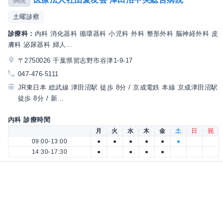
病院
土曜診察
診療科：
内科 消化器科 循環器科 小児科 外科 整形外科 脳神経外科 皮
膚科 泌尿器科 婦人...
〒2750026 千葉県習志野市谷津1-9-17
047-476-5111
JR東日本 総武線 津田沼駅 徒歩 8分 / 京成電鉄 本線 京成津田沼駅
徒歩 8分 / 新...
内科 診療時間
月
火
水
木
金
土
日
祝
09:00-13:00
●
●
●
●
●
●
14:30-17:30
●
●
●
●