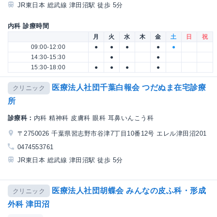
JR東日本 総武線 津田沼駅 徒歩 5分
内科 診療時間
月
火
水
木
金
土
日
祝
09:00-12:00
●
●
●
●
●
14:30-15:30
●
●
15:30-18:00
●
●
●
●
医療法人社団千葉白報会 つだぬま在宅診療
クリニック
所
診療科：
内科 精神科 皮膚科 眼科 耳鼻いんこう科
〒2750026 千葉県習志野市谷津7丁目10番12号 エレル津田沼201
0474553761
JR東日本 総武線 津田沼駅 徒歩 5分
医療法人社団胡蝶会 みんなの皮ふ科・形成
クリニック
外科 津田沼