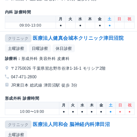
内科 診療時間
月
火
水
木
金
土
日
祝
09:00-13:00
●
●
●
●
医療法人健真会城本クリニック津田沼院
クリニック
土曜診察
日曜診察
休日診察
診療科：
形成外科 美容外科 皮膚科
〒2750026 千葉県習志野市谷津1-16-1 モリシア2階
047-471-2800
JR東日本 総武線 津田沼駅 徒歩 3分
形成外科 診療時間
月
火
水
木
金
土
日
祝
10:00〜19:00
●
●
●
●
●
●
●
●
医療法人同和会 脳神経内科津田沼
クリニック
土曜診察