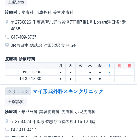
土曜診察
診療科：
皮膚科 形成外科 美容皮膚科
〒2750026 千葉県習志野市谷津7丁目7番1号 Loharu津田沼4階
406B
047-409-3737
JR東日本 総武線 津田沼駅 徒歩 2分
皮膚科 診療時間
月
火
水
木
金
土
日
祝
09:00-12:30
●
●
●
●
●
14:30-18:30
●
●
●
●
マイ形成外科スキンクリニック
クリニック
土曜診察
診療科：
形成外科 美容皮膚科 皮膚科 小児皮膚科
〒2750028 千葉県習志野市奏の杜3-16-10 1階
047-411-4417