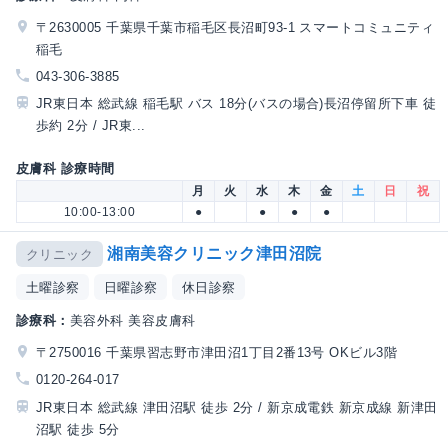
〒2630005 千葉県千葉市稲毛区長沼町93-1 スマートコミュニティ
稲毛
043-306-3885
JR東日本 総武線 稲毛駅 バス 18分(バスの場合)長沼停留所下車 徒
歩約 2分 / JR東...
皮膚科 診療時間
月
火
水
木
金
土
日
祝
10:00-13:00
●
●
●
●
湘南美容クリニック津田沼院
クリニック
土曜診察
日曜診察
休日診察
診療科：
美容外科 美容皮膚科
〒2750016 千葉県習志野市津田沼1丁目2番13号 OKビル3階
0120-264-017
JR東日本 総武線 津田沼駅 徒歩 2分 / 新京成電鉄 新京成線 新津田
沼駅 徒歩 5分