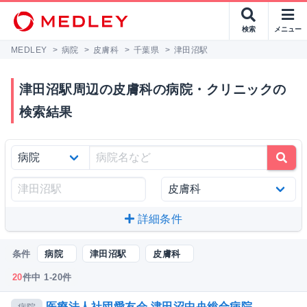
検索
メニュー
MEDLEY
>
病院
>
皮膚科
>
千葉県
>
津田沼駅
津田沼駅周辺の皮膚科の病院・クリニックの
検索結果
詳細条件
条件
病院
津田沼駅
皮膚科
20
件中 1-20件
医療法人社団愛友会 津田沼中央総合病院