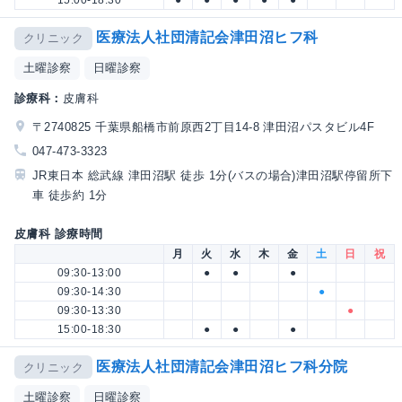
15:00-18:30
●
●
●
●
●
医療法人社団清記会津田沼ヒフ科
クリニック
土曜診察
日曜診察
診療科：
皮膚科
〒2740825 千葉県船橋市前原西2丁目14-8 津田沼パスタビル4F
047-473-3323
JR東日本 総武線 津田沼駅 徒歩 1分(バスの場合)津田沼駅停留所下
車 徒歩約 1分
皮膚科 診療時間
月
火
水
木
金
土
日
祝
09:30-13:00
●
●
●
09:30-14:30
●
09:30-13:30
●
15:00-18:30
●
●
●
医療法人社団清記会津田沼ヒフ科分院
クリニック
土曜診察
日曜診察