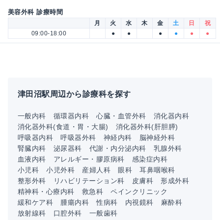
美容外科 診療時間
月
火
水
木
金
土
日
祝
09:00-18:00
●
●
●
●
●
●
津田沼駅周辺から診療科を探す
一般内科
循環器内科
心臓・血管外科
消化器内科
消化器外科(食道・胃・大腸)
消化器外科(肝胆膵)
呼吸器内科
呼吸器外科
神経内科
脳神経外科
腎臓内科
泌尿器科
代謝・内分泌内科
乳腺外科
血液内科
アレルギー・膠原病科
感染症内科
小児科
小児外科
産婦人科
眼科
耳鼻咽喉科
整形外科
リハビリテーション科
皮膚科
形成外科
精神科・心療内科
救急科
ペインクリニック
緩和ケア科
腫瘍内科
性病科
内視鏡科
麻酔科
放射線科
口腔外科
一般歯科