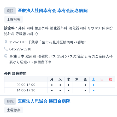
医療法人社団幸有会 幸有会記念病院
病院
土曜診察
診療科：
外科 内科 整形外科 消化器外科 消化器内科 リウマチ科 内分
泌外科 呼吸器内科 心...
〒2620013 千葉県千葉市花見川区犢橋町77番地3
043-259-3210
JR東日本 総武線 稲毛駅 バス 15分(バスの場合)とらのこ産婦人科
裏から送迎バス停留所下車
外科 診療時間
月
火
水
木
金
土
日
祝
09:00-12:00
●
●
●
●
●
14:00-17:30
●
●
●
●
●
医療法人思誠会 勝田台病院
病院
土曜診察