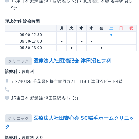
JR東日本 総武線 津田沼駅 徒歩 9分 / 京成電鉄 本線 谷津駅 徒歩
9分
形成外科 診療時間
月
火
水
木
金
土
日
祝
09:00-12:30
●
09:30-17:00
●
●
●
09:30-13:00
●
●
医療法人社団清記会 津田沼ヒフ科
クリニック
診療科：
皮膚科
〒2740825 千葉県船橋市前原西2丁目19-1 津田沼ビート4階
JR東日本 総武線 津田沼駅 徒歩 3分
医療法人社団響心会 SC稲毛ホームクリニッ
クリニック
ク
診療科：
皮膚科 内科