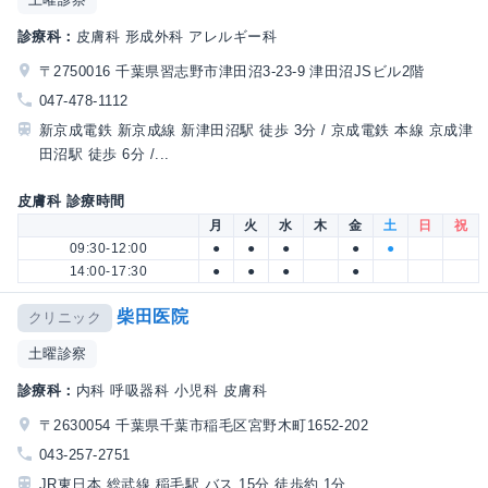
診療科：
皮膚科 形成外科 アレルギー科
〒2750016 千葉県習志野市津田沼3-23-9 津田沼JSビル2階
047-478-1112
新京成電鉄 新京成線 新津田沼駅 徒歩 3分 / 京成電鉄 本線 京成津
田沼駅 徒歩 6分 /...
皮膚科 診療時間
月
火
水
木
金
土
日
祝
09:30-12:00
●
●
●
●
●
14:00-17:30
●
●
●
●
柴田医院
クリニック
土曜診察
診療科：
内科 呼吸器科 小児科 皮膚科
〒2630054 千葉県千葉市稲毛区宮野木町1652-202
043-257-2751
JR東日本 総武線 稲毛駅 バス 15分 徒歩約 1分